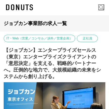
ジョブカン事業部の求人一覧
IT・Web（営業／コンサル／渉外／営業企画）
正社員
【ジョブカン】エンタープライズセールス
（東京）エンタープライズクライアントの
「意思決定」を支える、戦略的パートナー
へ。圧倒的な地力で、大規模組織の未来をシ
ステムから創り上げる。