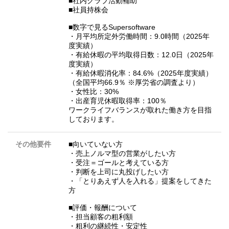
■社内クラブ活動補助
■社員持株会
■数字で見るSupersoftware
・月平均所定外労働時間：9.0時間（2025年
度実績）
・有給休暇の平均取得日数：12.0日（2025年
度実績）
・有給休暇消化率：84.6%（2025年度実績）
（全国平均66.9％ ※厚労省の調査より）
・女性比：30%
・出産育児休暇取得率：100％
ワークライフバランスが取れた働き方を目指
しております。
その他要件
■向いていない方
・売上ノルマ型の営業がしたい方
・受注＝ゴールと考えている方
・判断を上司に丸投げしたい方
・「とりあえず人を入れる」提案をしてきた
方
■評価・報酬について
・担当顧客の粗利額
・粗利の継続性・安定性