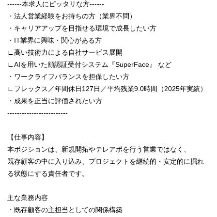
------本求人にピッタリな方------
・法人営業経験をお持ちの方（業界不問）
・キャリアアップを目指せる環境で成長したい方
・IT業界に興味・関心がある方
∟高い技術力による自社サービス展開
∟AIを用いた顔認証受付システム『SuperFace』 など
・ワークライフバランスを担保したい方
∟フレックス／年間休日127日／平均残業9.0時間（2025年実績）
・成果を正当に評価されたい方
-------------------------
【仕事内容】
本ポジションは、新規開拓やテレアポを行う営業ではなく、
既存顧客の中に入り込み、プロジェクトを継続的・安定的に掘れ
る状態にする責任者です。
主な業務内容
・既存顧客の主担当としての関係構築