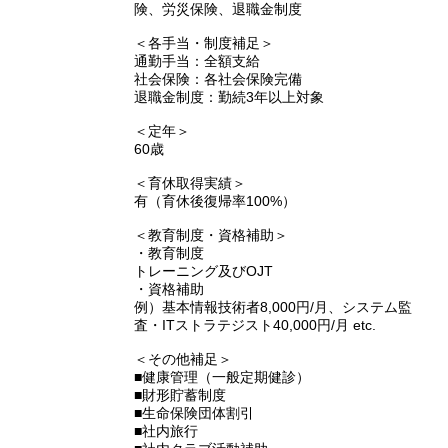
険、労災保険、退職金制度
＜各手当・制度補足＞
通勤手当：全額支給
社会保険：各社会保険完備
退職金制度：勤続3年以上対象
＜定年＞
60歳
＜育休取得実績＞
有（育休後復帰率100%）
＜教育制度・資格補助＞
・教育制度
トレーニング及びOJT
・資格補助
例）基本情報技術者8,000円/月、システム監
査・ITストラテジスト40,000円/月 etc.
＜その他補足＞
■健康管理（一般定期健診）
■財形貯蓄制度
■生命保険団体割引
■社内旅行