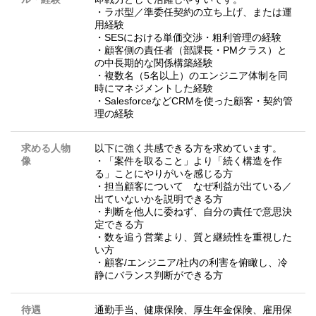
・ラボ型／準委任契約の立ち上げ、または運
用経験
・SESにおける単価交渉・粗利管理の経験
・顧客側の責任者（部課長・PMクラス）と
の中長期的な関係構築経験
・複数名（5名以上）のエンジニア体制を同
時にマネジメントした経験
・SalesforceなどCRMを使った顧客・契約管
理の経験
求める人物
以下に強く共感できる方を求めています。
像
・「案件を取ること」より「続く構造を作
る」ことにやりがいを感じる方
・担当顧客について なぜ利益が出ている／
出ていないかを説明できる方
・判断を他人に委ねず、自分の責任で意思決
定できる方
・数を追う営業より、質と継続性を重視した
い方
・顧客/エンジニア/社内の利害を俯瞰し、冷
静にバランス判断ができる方
待遇
通勤手当、健康保険、厚生年金保険、雇用保