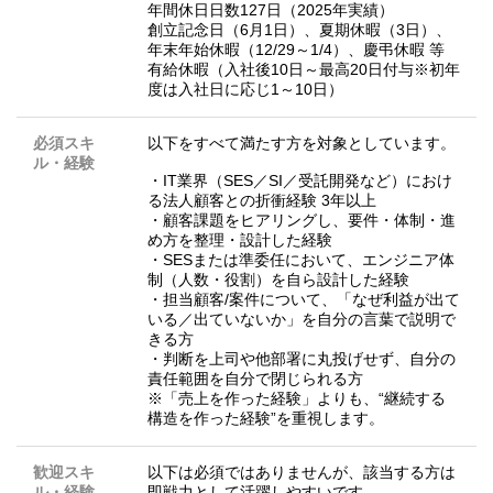
年間休日日数127日（2025年実績）
創立記念日（6月1日）、夏期休暇（3日）、
年末年始休暇（12/29～1/4）、慶弔休暇 等
有給休暇（入社後10日～最高20日付与※初年
度は入社日に応じ1～10日）
必須スキ
以下をすべて満たす方を対象としています。
ル・経験
・IT業界（SES／SI／受託開発など）におけ
る法人顧客との折衝経験 3年以上
・顧客課題をヒアリングし、要件・体制・進
め方を整理・設計した経験
・SESまたは準委任において、エンジニア体
制（人数・役割）を自ら設計した経験
・担当顧客/案件について、「なぜ利益が出て
いる／出ていないか」を自分の言葉で説明で
きる方
・判断を上司や他部署に丸投げせず、自分の
責任範囲を自分で閉じられる方
※「売上を作った経験」よりも、“継続する
構造を作った経験”を重視します。
歓迎スキ
以下は必須ではありませんが、該当する方は
ル・経験
即戦力として活躍しやすいです。