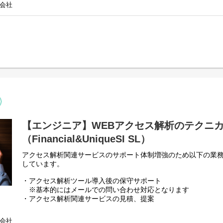
会社
＜主な仕事内容＞
法がウォーターフォールアジャイルかはお客様次第となります。FUSL部
担当営業とともにお客様のビジネス課題のヒアリング、ソリュ
ナーも参画する案件もあれば、開発メンバーだけでプロジェクトを進め
成・実施を行い、お客様のビジネスを戦略的に支援いたします
時にはお客様のシステム環境を俯瞰し、アーキテクチャ設計等
件を獲得していただきます。
、上流工程から携われます。
て信頼関係を築いており、中には10年以上の
実績により所属チームは今後一層の拡大、拡充を図ります。
ントもいらっしゃいます。
関連業務を多様なクライアントから一任されているため、
所属チーム：カスタマーサクセスロール 現在3名
可能です。
(男性2名、女性1名)(30代1名、50代2名)
整などをご提案する
なお仕事に挑戦することも可能なポジションです。
▼Gluegentシリーズについて
を目指していただくことも可能です。
https://www.gluegent.com/
事カットオーバーし、お客様の新サービスがネットや
▼Gluegent Flowについて
【エンジニア】WEBアクセス解析のテクニ
ることがあり、そういったときはモチベーションもあがります。
https://www.gluegent.com/service/flow/
（Financial&UniqueSI SL）
＜業務詳細＞
アクセス解析関連サービスのサポート体制増強のため以下の業
して参画して頂き、スキルアップを目指していただくことになります。
・見込客への製品の機能詳細説明
しています。
・技術アドバイザーとして顧客のビジネスを理解し、自社SaaS
だいた後、プロジェクトを牽引し、プロジェクト全体の技術的な方向性
えるメリットの提案
・アクセス解析ツール導入後の保守サポート
を保証する重要な役割を担い、クライアントとのコミュニケーションや
・WebAPIとの連携を視野に入れた最適なアーキテクチャの検討
※基本的にはメールでの問い合わせ対応となります
が可能です。
・見込客への、現状プロセスや詳細要件のヒアリング、提案書
・アクセス解析関連サービスの見積、提案
の構築とデモの実施、技術的なQ＆A対応など
・アクセス解析サーバの構築
ervice Lineについて】
※基本的にはリモートアクセスでの作業となります
会社
ンとコミュニケーションデザインを主軸事業とし、上場企業や大手金融