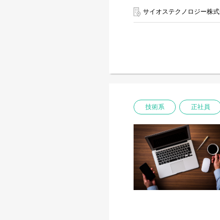
以下のような業務が含まれ
サイオステクノロジー株式
・CMSテンプレートの開発
・Webサイトやシステムにおけ
◆配属部門 Financial＆Uniqu
◆プロジェクト例 ※常に
◎証券会社のコーポレート
お客様からの要望に基づく
┗ツール:HTML/CSS/JavaScri
技術系
正社員
┗チーム:全体で6～7名(男
◎公益財団法人のサイト運
20サイト以上のCMSの
メルマガ配信等
┗ツール:HTML/CSS/JavaScr
┗チーム:全体で7名(ディ
◎官公庁系特殊法人のCMS
CMSの保守業務、問合せ
┗ツール:HTML/CSS/JavaScr
┗チーム:全体で6～7名(