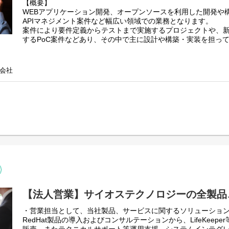
【概要】
WEBアプリケーション開発、オープンソースを利用した開発や
■働き方
APIマネジメント案件など幅広い領域での業務となります。
・リモートワーク可（週2~3日）
案件により要件定義からテストまで実施するプロジェクトや、
するPoC案件などあり、その中で主に設計や構築・実装を担っ
【主な業務】
・お客様の要件に合わせ、実現方式やアーキテクチャの検討
会社
・要件定義、基本設計
・提案資料作成や見積作成
・技術検証、技術ブログ執筆、セミナーやイベントでの登壇
・実装、プログラミング、バックエンド構築
・お客様との打ち合わせ
原則、社内での業務となり客先常駐での業務はありません。
【法人営業】サイオステクノロジーの全製品
・営業担当として、当社製品、サービスに関するソリューショ
RedHat製品の導入およびコンサルテーションから、LifeKeep