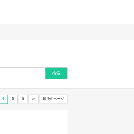
4
5
6
≫
最後のページ