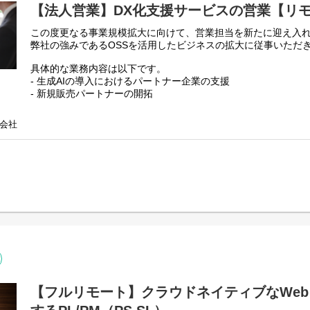
【法人営業】DX化支援サービスの営業【リ
この度更なる事業規模拡大に向けて、営業担当を新たに迎え入
弊社の強みであるOSSを活用したビジネスの拡大に従事いただ
具体的な業務内容は以下です。
- 生成AIの導入におけるパートナー企業の支援
- 新規販売パートナーの開拓
- 当社の強みであるOSS（オープンソースソフトウェア）の活
- パートナー企業との協業企画立案、実施
会社
弊社は、常に最先端の技術と革新的な発想で市場に挑戦し続けて
の導入やOSSの活用は、業界内でも特に注目されている分野で
そこで重要な役割を担うのが、パートナー企業との協業です。
これらのパートナー企業と共に新しいビジネスモデルを創出し
を期待しています。
営業としての経験だけでなく、企画力やコミュニケーション能
長していきたい方を歓迎します。
配属予定の営業部チームは、10名体制です。
平均年齢は30代、男女比が50%ほどの構成となっており、それ
同じビジョンに向かって一丸となって協力し合っています。
なお、勤務形態は出社とテレワークを混ぜたハイブリッドです
【フルリモート】クラウドネイティブなWe
毎週月曜日 木曜日に全員出社となります。パートナー、エン