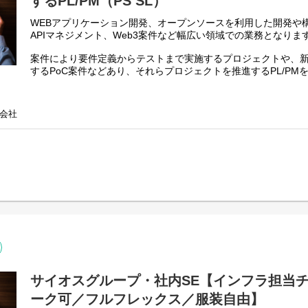
するPL/PM（PS SL）
ます。
自身が成果を発揮できる環境下で、業務を遂行いただければと
WEBアプリケーション開発、オープンソースを利⽤した開発や
APIマネジメント、Web3案件など幅広い領域での業務となりま
案件により要件定義からテストまで実施するプロジェクトや、
するPoC案件などあり、それらプロジェクトを推進するPL/PM
経験が浅い方でも、今後のキャリアプランにおいてフルスタッ
いう方もぜひご応募ください。
会社
※案件規模は小規模〜中規模(100人月未満)、Java, C#など
クラウドサービス上での開発が主な案件となります。
※マネジメント業務と設計などのプレイングを兼ねられる⽅、
ロジェクトマネジメントへのステップアップをお考えの⽅、プ
て専任されたい方など⼤歓迎です。
【主な業務】
* お客様への提案および⾒積作成やプリセールス⽀援
* プロジェクトマネージメント全般（要件管理、進捗管理、コ
ス管理、リスク管理ほか）
* お客様との打ち合わせ、折衝、調整
原則、社内での業務となり客先常駐での業務はありません。
サイオスグループ・社内SE【インフラ担当
【プロジェクト例】
ーク可／フルフレックス／服装自由】
・AzureでのマイクロサービスによるWebアプリケーション開発