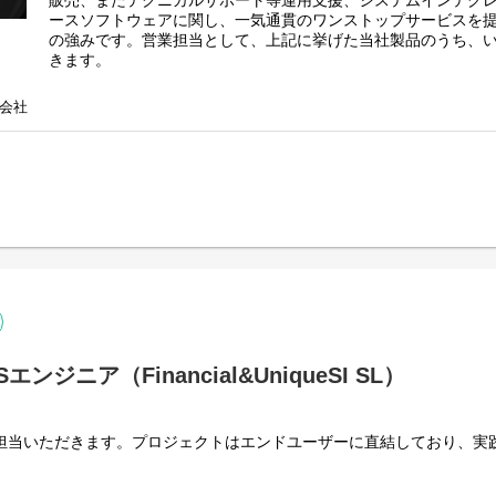
販売、またテクニカルサポート等運用支援、システムインテグ
ースソフトウェアに関し、一気通貫のワンストップサービスを
の強みです。営業担当として、上記に挙げた当社製品のうち、
きます。
一部直販も行いますが、基本はパートナー企業様と連携した営
会社
拡大に貢献して頂きます。
ジニア（Financial&UniqueSI SL）
ご担当いただきます。プロジェクトはエンドユーザーに直結しており、実