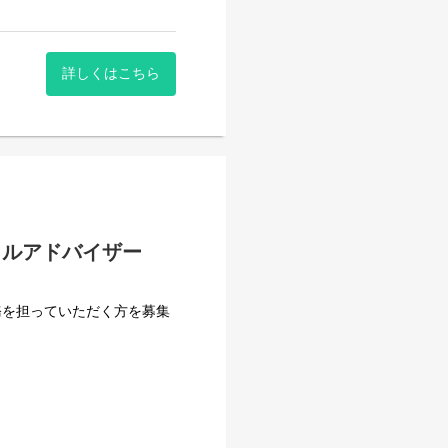
内にデザインチームがあるた
ーション企画、デモの作
る場合もあります。
。
までも検討頂きながら、案
詳しくはこちら
カルアドバイザー
務を担っていただく方を募集
が顧客のITロードマップに与
を決定する役割を担っていた
提案・見積もり作成等上流工
、設計
の作成と提案、製品デモ環境
機関を中心に、システム開発