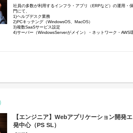
・AWSでのETLやBI、データレイクなどによるビッグデータ分
社員の多数が利用するインフラ・アプリ（ERPなど）の運用・
・オープンソースを利用した構成管理システムの開発構築
門にて、
・AWSでの機械学習モデル実行基盤の開発構築
1)ヘルプデスク業務
・APIエコノミーシステムのコンサルティングおよび開発
2)PCキッテング（WindowsOS、MacOS）
・NFT販売サイトのPoC開発
3)複数SaaSサービス設定
4)サーバー（WindowsServerがメイン）・ネットワーク・AW
5)iPhoneキッテング
6)プロジェクト案件推進
7)契約管理業務
などの中からスキル・経験・ご希望を考慮しご担当頂きます。
■所属チーム：
情報システム部門は16名で構成されておりアプリケーション、
役割毎にチームが分かれております。
今回はインフラチームリーダーとして活躍いただける方を募集
インフラチームは7名で構成されております。（40代：3名 30代
■キャリアパス：
マネジメントに移行する、エンジニアとして突き詰める、ご本
の方向が可能です。
【エンジニア】Webアプリケーション開発エ
■服装自由：
発中心（PS SL）
クリエイティブな風土醸成のため、服装規定もあえて作ってい
雰囲気を大事にしています。