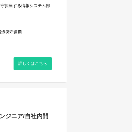
析基盤構築
保守担当する情報システム部
S環境保守運用
詳しくはこちら
インフラ等
しております。
：2名 20代：2名）
人の思考と適性に合わせ両面
ンジニア/自社内開
ません。カジュアルで自由な