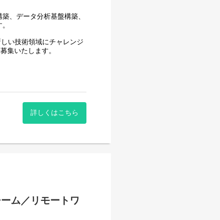
思います。
構築、データ分析基盤構築、
す。
新しい技術領域にチャレンジ
を募集いたします。
クに経験を積んでいきたいと
オブジェクト指向言語を用いた、
プロジェクトリーダ―からプ
詳しくはこちら
ロジェクトマネージャーとし
スト管理、品質管理、リソー
チーム／リモートワ