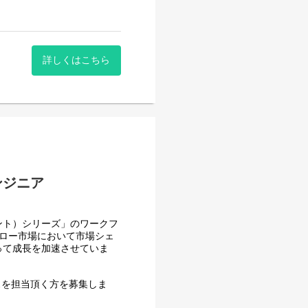
詳しくはこちら
新業務等
ンジニア
ザイン業務、アクセス解析、
ェント）シリーズ」のワークフ
ワークフロー市場において市場シェ
って成長を加速させていま
スを担当頂く方を募集しま