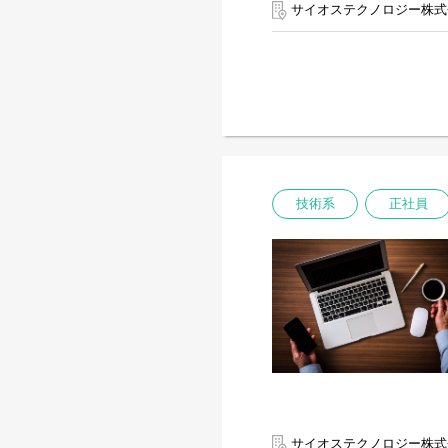
◆平均的なチーム構成
サイオステクノロジー株式
5名程度のチーム、開発手
め、ディレクター、デザイ
◆仕事のやりがい
・直請けの案件多数のため
・お客様とは長期にわたっ
お付き合いがあるクライア
これにより、Webサイト
幅広い経験を積むことが
・お客様にサイト構築の調
セールスエンジニアのよう
技術系
正社員
・フルスタックエンジニア
・開発したシステムが、無
テレビなどに取り上げられ
◆キャリアパスについて
先ずは、チームメンバーと
経験とスキルを積んでいた
だきます。ゆくゆくは品質
程に関わっていただくこと
【Financial＆Unique SI S
サイオステクノロジー株式
システムインテグレーショ