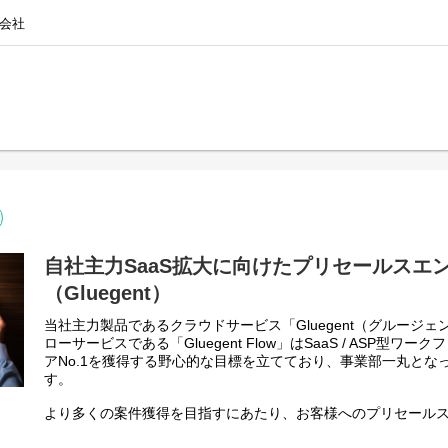
ます。
会社
やCMSを駆使したWebサイトの構築
るPHP、JavaScriptを用いたコーディング業務
e SI Service Line（FUSL)
3～5名以上のチーム体制です。
サイト運用業務全般
新規コンテンツの追加や相談対応、およびコーポレートサイト全体の更
pt、CMS、Adobe Photoshop ・Illustrator等
女比50％ずつ、20代半ば～幅広く活躍中)
用・構築業務全般
自社主力SaaS拡大に向けたプリセールスエ
保守運用業務、新規サイト構築・リニューアル、ページやポスター等のデ
（Gluegent）
ipt、CMS、Adobe XD・Photoshop、Google Analytics、Synergy!等
当社主力製品であるクラウドサービス「Gluegent（グルージ
レクター、デザイナー、エンジニア)
ローサービスである「Gluegent Flow」はSaaS / ASP型
アNo.1を獲得する野心的な目標を立てており、事業部一丸とな
保守・構築業務
す。
対応、デザインリニューアル、機能改修作業等
ipt、CMS、Figma、Google Analytics等
より多くの案件獲得を目指すにあたり、お客様へのプリセール
ディレクター、デザイナー、エンジニア)
す。