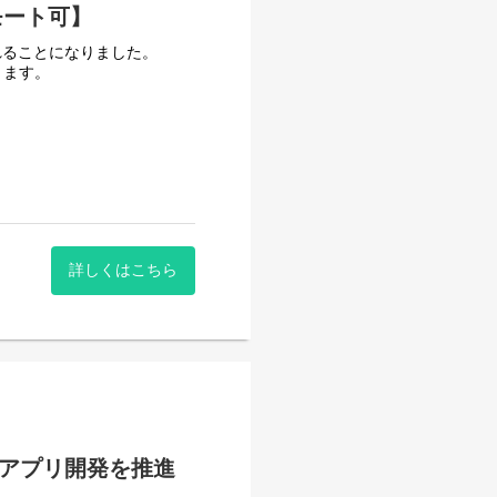
モート可】
れることになりました。
きます。
用拡大の提案
います。その中で、生成AI
す。
詳しくはこちら
、市場に変革をもたらすこと
力を活かし、私たちと共に成
ぞれが役割を分担しながらも
。
bアプリ開発を推進
ドユーザへの訪問活動はあり