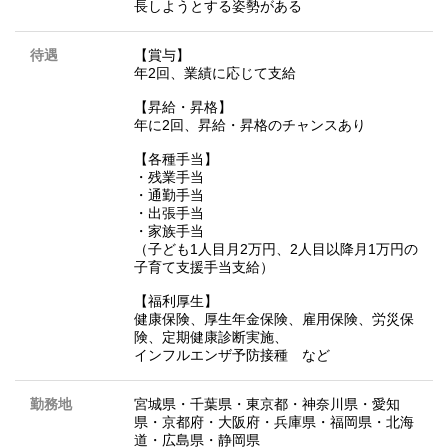
長しようとする姿勢がある
待遇
【賞与】
年2回、業績に応じて支給
【昇給・昇格】
年に2回、昇給・昇格のチャンスあり
【各種手当】
・残業手当
・通勤手当
・出張手当
・家族手当
（子ども1人目月2万円、2人目以降月1万円の
子育て支援手当支給）
【福利厚生】
健康保険、厚生年金保険、雇用保険、労災保
険、定期健康診断実施、
インフルエンザ予防接種 など
勤務地
宮城県
・
千葉県
・
東京都
・
神奈川県
・
愛知
県
・
京都府
・
大阪府
・
兵庫県
・
福岡県
・
北海
道
・
広島県
・
静岡県