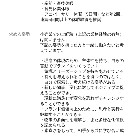
・産前・産後休暇
・育児休業休暇
・アニバーサリー休暇（5日間）など年2回、
連続5日間以上の休暇取得を推奨
求める姿勢
小売業でのご経験（上記の業務経験の有無）
は問いません。
下記の姿勢を持った方と一緒に働きたいと考
えています。
・理念の体現のため、主体性を持ち、自らの
言動でブランドをつくっていく
気概とリーダーシップを持ちあわせている
・答えを与えられることを待つのではなく、
自分で模索し、考え続ける姿勢がある
・新しい物事、変化に対してポジティブに捉
えることができ、
現状に満足せず変化を恐れずチャレンジす
ることができる
・ブランド価値向上のために、思考と実行を
継続することができる
・物事の多面性を理解し、また多様な価値観
を認められる
・素直さをもって、相手から共に学び合い成