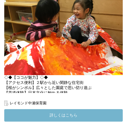
【理念】大人の都合で押し付ける保育ではなく、「子ども主体」
の保育
【相談しやすい環境】全国の檸檬会職員と繋がるSNSも
(変更の範囲）法人の定める業務
◇◆【ココが魅力】◇◆
【アクセス便利】２駅から近い閑静な住宅街
【桜がシンボル】広々とした園庭で思い切り遊ぶ
【茶道体験】日本文化に触れる体験
【理念】大人の都合で押し付ける保育ではなく、「子ども主体」
の保育
レイモンド中瀬保育園
【相談しやすい環境】全国の檸檬会職員と繋がるSNSも
詳しくはこちら
◇◆【レイモンド中瀬保育園の魅力を紹介します】◇◆