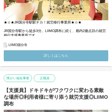
★ 家庭と両立しやすい働き方を探している
保育園の看護師は、「園全体の健康と安心を支える存在」です。
看護の知識・経験を、子どもたちの未来のために活かしてみませ
んか？
★☆★JR国分寺駅駅チカ！就労移行事業所★☆★
ご興味を持っていただけましたら、ぜひご応募をお待ちしており
JR国分寺駅から徒歩3分。LIIMO調布に続く、都内2拠点目の就労
ます♪
移行支援事業所です。
落ち着いて学習に取り組める静かな空間で、緊張しやすい方には
◇◆【レイモンド南町田保育園の魅力を紹介します】◇◆
個別ブースも用意。通所を通じて生活リズムを整え、体力・気力
LIIMO国分寺
【森へいこう】年間を通して自然に親しむ園外保育
づくりから就職まで、段階的に伴走しています。
【探求心を育む】1人ひとりの遊びや興味を大事にする保育
【遊び込めるコーナー】大人が押し付けるのではなく、子どもが
詳しくはこちら
●仕事内容
やりたいことに夢中になれる
主に精神障害のある方の就職に向けた支援を行います。
【理念】大人の都合で押し付ける保育ではなく、「子ども主体」
サービス管理責任者のアシスタントとして、利用者さまの「でき
の保育
る」を増やし、就職後まで見据えたサポートを担当します。
【相談しやすい環境】全国の檸檬会職員と繋がるSNSも
具体的には・・・・・
-----------------------------------------------------------------------------------
障がい福祉事業
正職員
・PCスキル指導（Word・Excel等）、ビジネスマナー・コミュニ
------------------------------
ケーションスキルの支援
・従事すべき業務の変更の範囲：法人の定める業務
・履歴書作成・面接対策、面接同行
・就業の場所の変更の範囲：法人の定める範囲（但し、本人の希
【支援員】ドキドキがワクワクに変わる素敵
・就業先（希望先企業等）との連携・調整
望と法人の合意が原則）
な場所◎利用者様に寄り添う就労支援◎LIIMO
・個別支援計画の作成補助 など
調布
●やりがい
利用者さまの不安や悩みに寄り添いながら、「ドキドキ」が「ワ