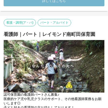
詳しくはこちら
*:.,.:*子どもたちの興味・関心・探求心に寄り添う環境*:.,.:*
ーーーーーーーーーー
西武新宿線「田無駅」より徒歩5分。青い色の3階建ての保育園が
看護・調理(ア・パ)
パート・アルバイト
「レイモンド田無保育園」です。園から西武線の電車が見え、ド
ラえもん車両が通ると、大人も子どもも大喜びしています。園内
の環境はポップな外観とは違い、木目調の曲線を取り入れたデザ
看護師｜パート｜レイモンド南町田保育園
イン。ゆるやかなスロープや小窓など、楽しい空間が子どもたち
の五感や想像性を刺激しています。
室内にはキャラクターものが一切ありません。子どもを幼稚な存
在と決めつけて「かわいく」飾り立てるのではなく、美的センス
や色彩空間を養える室内空間にしようというのが当法人の考えで
す。玄関フロアには、クレーの絵の額を飾ったり、階段の壁面に
飾ってあるフォトフレームには、ピカソの絵のポストカードを入
れ、本物のアートへの興味関心を深めています。2階の保育室へ向
かう階段の踊り場には、大きなホワイトボードシートを貼り、そ
の時々の園内でブームになっている「子ども発の探究」ＷＥＢ記
録を掲示。この記録は、職員・子どもたち・保護者と、園に出入
りするすべての方が記入できるようになっています。「子どもの
生活と遊び」「子ども発のつながる保育」を大切に考え、子ども
認可保育園の看護師パートさん募集♪
たちの興味・関心や探究していることにできる限り寄り添い、環
医療的ケア児や乳児クラスのサポート、その他看護師業務をお願
境を整えていくよう心掛けています。
いします◎
子ども好きの看護師の方お待ちしております！