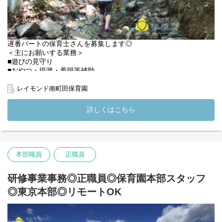
「なんだろう」の向こうには、どんな世界があるのだろう？と、
子どもたちが自らその扉を開け、踏み込んでいけるよう、保育に
関わるすべてのスタッフで取り組んでいます。
◇◆【私たちが大切にしていること】◇◆
遅番パートの保育士さんを募集します◎
檸檬会のビジョンは「本当に子どものための保育を」。
＜主にお願いする業務＞
1日のスケジュールを先生が決めて、「これから◎◎の時間です」
■遊びの見守り
と指示を出す「大人の都合の保育」ではなく、子どもが様々なも
■おやつ・排泄・着脱等補助
のに興味を持ち、自分たちで考えて行動できるよう、「子どもの
■降園児引き渡し
主体性を大切にする保育」を実現しています。
■保護者様応対
レイモンド南町田保育園
子どもの遊びが深まるとき、そこにあるのは探求心。
■閉園準備
「なんだろう」の向こうには、どんな世界があるのだろう？と、
■片付け・清掃・ごみ捨て
詳しくはこちら
子どもたちが自らその扉を開け、踏み込んでいけるよう、保育に
■洗濯
関わるすべてのスタッフで取り組んでいます。
■その他保育士としての業務
(変更の範囲）法人の定める業務
★18:00～は30分毎に100円の遅番手当が付きます◎
★扶養内OKです！ご希望お知らせください♪
本部職員
正職員
◇◆【レイモンド南町田保育園の魅力を紹介します】◇◆
【森へいこう】年間を通して自然に親しむ園外保育
研修事業事務◎正職員◎保育園本部スタッフ
【探求心を育む】1人ひとりの遊びや興味を大事にする保育
◎東京本部◎リモートOK
【遊び込めるコーナー】大人が押し付けるのではなく、子どもが
やりたいことに夢中になれる
【理念】大人の都合で押し付ける保育ではなく、「子ども主体」
の保育