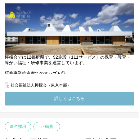
◎eラーニングシステムを活用したオンデマンド研修教材コンテン
ツの作成/実施
◎Zoomを活用した研修司会進行、運営業務、テクニカルサポート
等
(変更の範囲）法人の定める業務
檸檬会では12都府県で、92施設（111サービス）の保育・教育・
障がい福祉・研修事業を運営しています。
研修事業推進室でのオシゴト◎
檸檬会が東京都から委託を受けておこなっている【東京都 保育士
社会福祉法人檸檬会（東京本部）
等キャリアアップ研修】の運営及び企画・実施のオシゴトです◎
詳しくはこちら
【業務内容】
◎eラーニング受講管理・集計業務・一部受講者フォロー
◎Zoomを活用した研修立会
◎行政向け報告書類作成等
新卒採用
正職員
【こんな方がマッチする！】
・社内外の人と丁寧にやりとりできる方
・わからないことも自分で調べて対応できる方