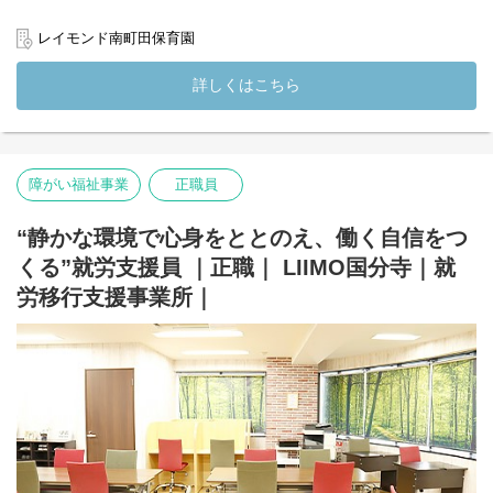
(変更の範囲）法人の定める業務
【主なお仕事内容】
レイモンド南町田保育園
園児の健康管理
・毎朝の健康チェック（視診・触診など）
詳しくはこちら
・発熱やけがなどの初期対応
・体調不良児の見守りや保護者への連絡対応
職員・園全体の衛生管理
・手洗い・うがい・消毒などの指導
障がい福祉事業
正職員
・感染症の予防対応（マニュアルの確認や消毒作業など）
・保健だよりの作成や掲示物の作成など
“静かな環境で心身をととのえ、働く自信をつ
保健関連の記録・報告書作成
くる”就労支援員 ｜正職｜ LIIMO国分寺｜就
・日々の記録や体調管理に関する報告書の作成
・定期健康診断や歯科検診の準備・補助
労移行支援事業所｜
保育補助（必要に応じて）
・看護業務が落ち着いている時は、保育士と一緒に保育サポート
も♪
・子どもたちと関わる時間も多く、やりがいを感じられます！
【こんな方にぴったり！】
☆子どもが好き、子どもに関わる仕事がしたい
★ 医療現場とは違う落ち着いた環境で働きたい
☆ 保育園や学校での勤務に興味がある