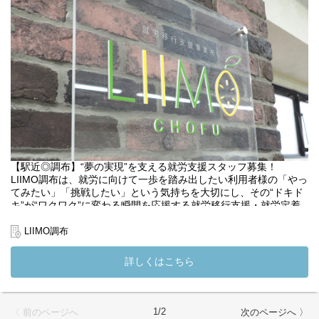
クワク」に変わる瞬間を一緒に積み重ねていく仕事です。
就職という“人生の転機”に関われる、手応えの大きい支援です。
「新しい人生」のお手伝いのために、最初の一歩を踏み出したい
方、是非お待ちしております！
私たちは利用者様の「働きたい」を全力でサポートします。
(変更の範囲）法人の定める業務
【駅近◎調布】“夢の実現”を支える就労支援スタッフ募集！
LIIMO調布は、就労に向けて一歩を踏み出したい利用者様の「やっ
てみたい」「挑戦したい」という気持ちを大切にし、その“ドキド
キ”が“ワクワク”に変わる瞬間を応援する就労移行支援・就労定着
支援事業所です。
LIIMO調布
【LIIMO調布の職員の声】
大変チームワークが良く、明るい雰囲気の事業所です。
詳しくはこちら
情報共有、支援に対しての意見交換がしやすい雰囲気ですので安
心して働ける職場です◎
＊＊＊仕事内容＊＊＊
1/2
〈 前のページへ
次のページへ 〉
・利用者様の個別支援（得意・苦手の整理、課題の把握など）