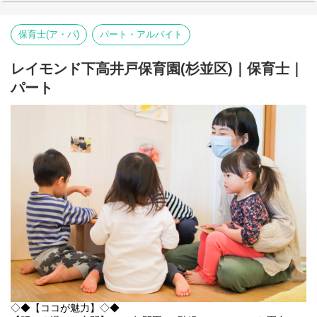
*:.,.:*桜が咲く園庭がシンボルマーク*:.,.:*
ーーーーーーーーーー
レイモンド中瀬保育園は2020年4月、区立 中瀬保育園から引き継
保育士(ア・パ)
パート・アルバイト
ぎ、レイモンド中瀬保育園ととしてスタートしました。西武新宿
線「下井草駅」「井荻駅」の2駅から近い閑静な住宅地にあり、卒
園児たちの通う桃井第五小学校もすぐ近くにあります。
レイモンド下高井戸保育園(杉並区)｜保育士｜
都心に近い立地ながら、広い園庭には八重桜もあり、季節の移ろ
パート
いを感じながら、のびのびと遊ぶことができます。園内はシンプ
ルな空間です。壁面にキャラクターものを飾ることはせず、季節
を感じることができる自然物や子どもの作品を飾り、落ち着きの
ある家庭的な雰囲気。廊下には、子どもたちの活動を記したドキ
ュメンテーションがたくさん貼ってあり、日々、子どもたちがど
んなことを楽しんで、どんな風に過ごしているか把握することが
できます。当園に訪れた際には、ぜひ、じっくりご覧になってく
ださい。
４．５歳児を対象に、日本文化を知るという狙いのもと、茶道体
験も実施しています。
子どもたちは、畳の上で季節のお花を見たり、薄皮まんじゅうを
食べ、自分で点てたお茶をいただきます。苦いけどこの味好き！
苦い！など色々な反応がありますが、またやりたい!!と待ち遠しい
時間です。
*:.,.:*探求心を育む保育:.,.:*
ーーーーーーーーーー
乳児は1人ひとりの子どもに対し、特定の保育者が食事やおむつ替
◇◆【ココが魅力】◇◆