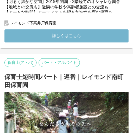
えを担当することで、子どもと保育者の信頼・愛着関係を築いて
【明るく温かな空間】2019年開園・2階経てのオシャレな園舎
います。
【地域との交流も】近隣の学校や高齢者施設との交流も
食事や排泄など、一斉に行動をすることはありません。子どもの
【アートな時間】アーティストを招き創造性を育む保育も
発語を促すための声掛け、みんなでお手てパッチンの「いただき
【理念】大人の都合で押し付ける保育ではなく、「子ども主体」
ます」、みんなで散歩、みんなで午睡・・・それらは大人都合の
の保育
レイモンド下高井戸保育園
保育だからです。
【相談しやすい環境】全国の檸檬会職員と繋がるSNSも
午睡時は寝付けるようにトントンするのではなく、自発的に睡眠
詳しくはこちら
が出来るようにしています。遊び足りなくて眠くならないのであ
(変更の範囲）法人の定める業務
れば、遊ぶ時間を長くして、食事を遅らせるなど
眠れない子にはその子の原因が必ずあるので、それを追及し、改
善しています。
４．５歳児を対象に、日本文化を知るという狙いのもと、茶道体
保育士(ア・パ)
パート・アルバイト
験も実施しています。
子どもたちは、畳の上で季節のお花を見たり、薄皮まんじゅうを
食べ、自分で点てたお茶をいただきます。苦いけどこの味好き！
保育士短時間パート｜遅番｜レイモンド南町
苦い！など色々な反応がありますが、またやりたい!!と待ち遠しい
田保育園
時間です。
◇◆【私たちが大切にしていること】◇◆
檸檬会のビジョンは「本当に子どものための保育を」。
1日のスケジュールを先生が決めて、「これから◎◎の時間です」
と指示を出す「大人の都合の保育」ではなく、子どもが様々なも
のに興味を持ち、自分たちで考えて行動できるよう、「子どもの
主体性を大切にする保育」を実現しています。
子どもの遊びが深まるとき、そこにあるのは探求心。