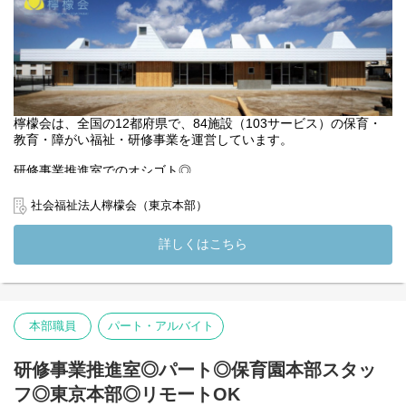
【相談しやすい環境】全国の檸檬会職員と繋がるSNSも
-----------------------------------------------------------------------------------
------------------------------
・従事すべき業務の変更の範囲：法人の定める業務
・就業の場所の変更の範囲：法人の定める範囲（但し、本人の希
望と法人の合意が原則）
檸檬会は、全国の12都府県で、84施設（103サービス）の保育・
教育・障がい福祉・研修事業を運営しています。
研修事業推進室でのオシゴト◎
檸檬会が東京都から委託を受けておこなっている【東京都 保育士
社会福祉法人檸檬会（東京本部）
等キャリアアップ研修】【サービス管理責任者研修】の運営及び
企画・実施のオシゴトです◎
詳しくはこちら
【業務内容】
◎研修の企画・運営・サポート・立ち会い
◎受講者および講師との連絡・調整
◎受講者の管理・集計業務
本部職員
パート・アルバイト
◎受講者からの問合せ対応
◎受講修了書の作成
◎資料作成（Excel／Googleスプレッドシート など）
研修事業推進室◎パート◎保育園本部スタッ
◎電話・メールによる外部対応
フ◎東京本部◎リモートOK
◎業務効率化のためのツール活用（可能であればGAS等）