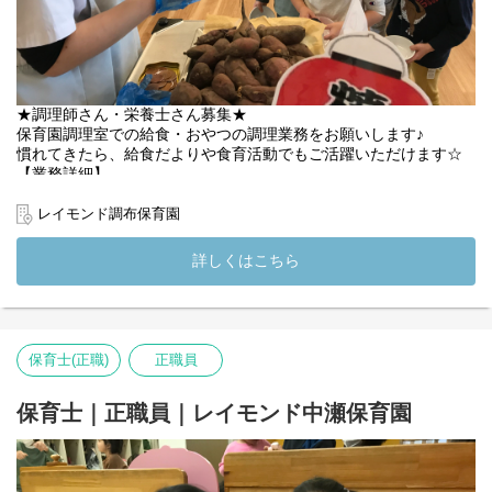
★調理師さん・栄養士さん募集★
保育園調理室での給食・おやつの調理業務をお願いします♪
慣れてきたら、給食だよりや食育活動でもご活躍いただけます☆
【業務詳細】
・食器用意
・食材下処理
レイモンド調布保育園
・加熱調理
・盛り付け
詳しくはこちら
・片付け・清掃
など、調理業務の全般をお願いします。
檸檬会では、自園調理で温かい給食を提供しています◎
これまで保育園などで給食調理をおこなっていた方、これから保
保育士(正職)
正職員
育園などで調理スタッフとして働きたい方のご応募お待ちしてい
ます♪
保育士｜正職員｜レイモンド中瀬保育園
◇◆【ココが魅力】◇◆
【デザイン性ある園舎】まるで設計事務所のような佇まい
【園庭でも公園でも】思い切り体を動かせる環境
【全職員で取り組む保育】得意分野を活かして子どもと関わる