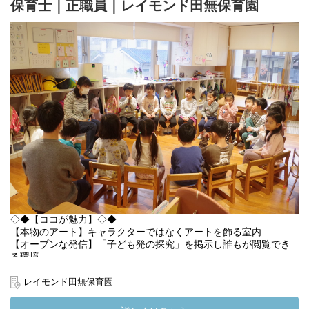
保育士｜正職員｜レイモンド田無保育園
・人の役に立つ仕事にやりがいを感じる方
現在は全員子育て中のママです！
小さな子どもがいても、勤務や休みを融通し合って働けます。
正社員復帰はまだ難しいと思っている方でも、一人で行うPC作業
が好きな方にはとても働きやすい業務です！
(変更の範囲）法人の定める業務
◇◆【ココが魅力】◇◆
【本物のアート】キャラクターではなくアートを飾る室内
【オープンな発信】「子ども発の探究」を掲示し誰もが閲覧でき
る環境
【全職員で取り組む保育】得意分野を活かして子どもと関わる
【理念】大人の都合で押し付ける保育ではなく、「子ども主体」
レイモンド田無保育園
の保育
【相談しやすい環境】全国の檸檬会職員と繋がるSNSも