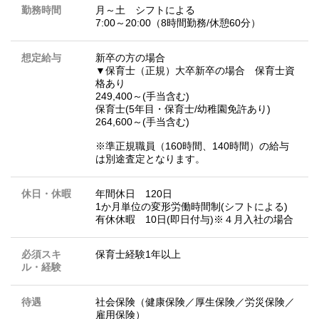
勤務時間
月～土 シフトによる
7:00～20:00（8時間勤務/休憩60分）
想定給与
新卒の方の場合
▼保育士（正規）大卒新卒の場合 保育士資
格あり
249,400～(手当含む)
保育士(5年目・保育士/幼稚園免許あり)
264,600～(手当含む)
※準正規職員（160時間、140時間）の給与
は別途査定となります。
休日・休暇
年間休日 120日
1か月単位の変形労働時間制(シフトによる)
有休休暇 10日(即日付与)※４月入社の場合
必須スキ
保育士経験1年以上
ル・経験
待遇
社会保険（健康保険／厚生保険／労災保険／
雇用保険）