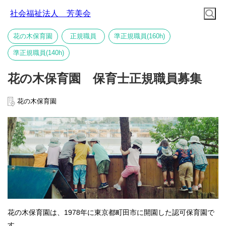
社会福祉法人 芳美会
花の木保育園
正規職員
準正規職員(160h)
準正規職員(140h)
花の木保育園 保育士正規職員募集
花の木保育園
花の木保育園は、1978年に東京都町田市に開園した認可保育園で
す。