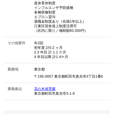
産休育休制度
インフルエンザ予防接種
各種研修制度
エプロン貸与
退職金制度あり（在籍1年以上）
江東区宿舎借上制度活用可
（区内に限り／補助額82,000円）
その他要件
年2回
初年度 計0.2 ヶ月
2,3 年目 計 1.1 ケ月
4 年目以降 計1.4ケ月
勤務地
東京都
〒195-0057 東京都町田市真光寺3丁目1番6
募集拠点
花の木保育園
東京都町田市真光寺3-1-6