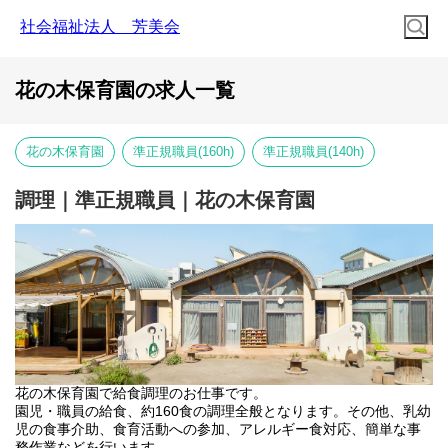
社会福祉法人 芳美会
花の木保育園の求人一覧
花の木保育園
準正規職員(160h)
準正規職員(140h)
調理｜準正規職員｜花の木保育園
花の木保育園で給食調理のお仕事です。
園児・職員の給食、約160食の調理全般となります。その他、乳幼
児の食事介助、食育活動への参加、アレルギー食対応、簡単な事
務作業などを行います。