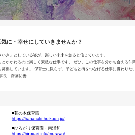
元気に・幸せにしていきませんか？
きいき」としている姿が、楽しい未来を創ると信じています。
もとかかわるのは楽しく素敵な仕事です。 ぜひ、この仕事を分かち合える仲
を募集しています。 保育士に限らず、子どもと街をつなげる仕事に携わりた
事長 齋藤祐善
■花の木保育園
https://hananoki-hoikuen.jp/
■ひろがり保育園・南浦和
https://hirogari.info/murawa/