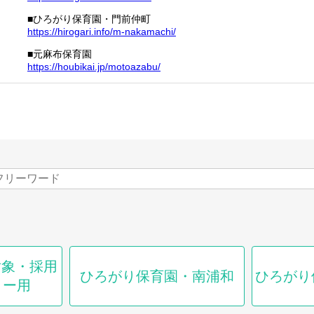
■ひろがり保育園・門前仲町
https://hirogari.info/m-nakamachi/
■元麻布保育園
https://houbikai.jp/motoazabu/
対象・採用
ひろがり保育園・南浦和
ひろがり
リー用