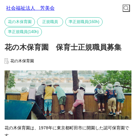
社会福祉法人 芳美会
花の木保育園
正規職員
準正規職員(160h)
準正規職員(140h)
花の木保育園 保育士正規職員募集
花の木保育園
花の木保育園は、1978年に東京都町田市に開園した認可保育園で
す。