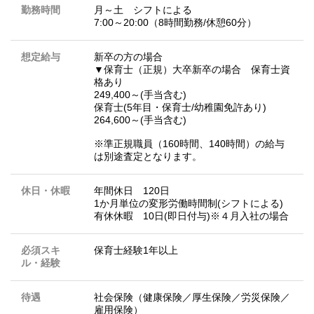
勤務時間
月～土 シフトによる
7:00～20:00（8時間勤務/休憩60分）
想定給与
新卒の方の場合
▼保育士（正規）大卒新卒の場合 保育士資
格あり
249,400～(手当含む)
保育士(5年目・保育士/幼稚園免許あり)
264,600～(手当含む)
※準正規職員（160時間、140時間）の給与
は別途査定となります。
休日・休暇
年間休日 120日
1か月単位の変形労働時間制(シフトによる)
有休休暇 10日(即日付与)※４月入社の場合
必須スキ
保育士経験1年以上
ル・経験
待遇
社会保険（健康保険／厚生保険／労災保険／
雇用保険）