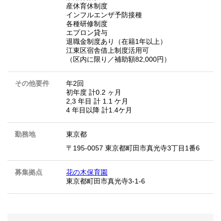
産休育休制度
インフルエンザ予防接種
各種研修制度
エプロン貸与
退職金制度あり（在籍1年以上）
江東区宿舎借上制度活用可
（区内に限り／補助額82,000円）
その他要件
年2回
初年度 計0.2 ヶ月
2,3 年目 計 1.1 ケ月
4 年目以降 計1.4ケ月
勤務地
東京都
〒195-0057 東京都町田市真光寺3丁目1番6
募集拠点
花の木保育園
東京都町田市真光寺3-1-6