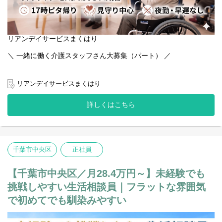
リアンデイサービスまくはり
＼ 一緒に働く介護スタッフさん大募集（パート） ／
「バタバタ忙しい介護に疲れてしまった…」
そんなあなたにぴったりの、ゆとりある職場です。
リアンデイサービスまくはり
☆ここがポイント！
詳しくはこちら
1日平均16名のあたたかな小規模ケア定員19名。
少人数だからこそ、お一人おひとりと「今日のご気分は？」と丁
寧に向き合えます。
土日祝はうれしい高時給！【時給 1,523円～1,573円】頑張りが
千葉市中央区
正社員
しっかりお給料に反映されます。
大手法人グループ運営の安心感経営基盤が安定しているため、福
【千葉市中央区／月28.4万円～】未経験でも
利厚生やサポート体制も万全です。
挑戦しやすい生活相談員｜フラットな雰囲気
「利用者様とのおしゃべりを大切にしたい」そんな優しい思いを
で初めてでも馴染みやすい
持った方、
お待ちしております！