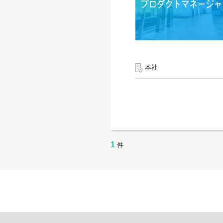
本社
1
件