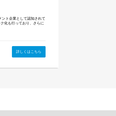
ジメント企業として認知されて
ワーク化も行っており、さらに
ーなど、あらゆるクリエイターと
しています。
活動や収益安定化を仕組み
ー事業」、もう1つは、い
詳しくはこちら
業様におけるブランド認知や
るクリエイターのデータベー
リエイターと案件のマッチン
ング事業」、この2つの事