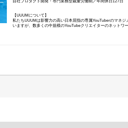
自社プロダクト開発・専門業務型裁量労働制／年間休日127日
【UUUMについて】
私たちUUUMは影響力の高い日本屈指の専属YouTuberのマネ
いますが、数多くの中規模のYouTubeクリエイターのネット
はInstagram等のマイクロインフルエンサー、Tiktokライバ
の接点となる日本最大級のクリエイターのデータベースを構築
現在UUUMは2つの事業で形成されています。
まず1つ目はあらゆるテクノロジーとプロデュース力でその創造
化しクリエイターへ価値提供する「インフルエンサーギャラクシ
わゆる広告案件と言われておりますがUUUMのお客様となる企
商品購買などのマーケティング活動を支援するために、保有す
スや公開された動画コンテンツ等の内容や文脈まで分析し、ク
グやプランニングを行う「コンテクスト・ドリブン・マーケティ
業を推進し挑戦を続けています。
UUUMのプロダクト開発としては、それぞれの事業に
・クリエイター向けプロダクト「UUUM ONE for Creators」
・ブランド／広告主向けプロダクト「Influencer PORT」
の２つのプロダクトを開発しています。
【背景】
「クリエイター向けプロダクト：UUUM ONE for Creators」