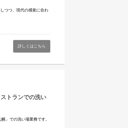
活かしつつ、現代の感覚に合わ
れる「和」の本質を表現。食
まお届けするため、囲炉裏で
ます。
ケ」を甘辛タレで仕上げた夏
詳しくはこちら
位受賞歴あり※
もしれませんが、由縁札幌の
ず1人1人の意見を大事にし
いと思っています。
食レストランでの洗い
 札幌」での洗い場業務です。