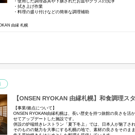
・使用した調理器具や下膳されたお皿やグラスの洗浄
・拭き上げ作業
・料理の盛り付けなどの簡単な調理補助
【事業/拠点について】
OKAN 由縁 札幌
ONSEN RYOKAN由縁札幌は、長い歴史を持つ旅館の良さを
せてアップデートした施設です。
併設の炉端焼きレストラン「夏下冬上」では、日本人が魅了さ
そのものの魅力を大事にする札幌の地で、素材の良さをそのま
作る原始焼きをはじめとした料理を提供しています。
※北海道じゃらんアワード2023”売れた宿大賞”朝食部門の第2
▼料理長よりメッセージ
和食レストランと言われると少し敷居の高いイメージがあるか
レストランはみんなで作り上げており、アルバイト・社員関わら
ています。
員
スタッフみんなでサポートし合いながら、共に成長していきた
【選考の流れ】
【ONSEN RYOKAN 由縁札幌】和食調理ス
１、書類選考
２、面接1回
【事業/拠点について】
３、内定・オファー
ONSEN RYOKAN由縁札幌は、長い歴史を持つ旅館の良さを
せてアップデートした施設です。
併設の炉端焼きレストラン「夏下冬上」では、日本人が魅了さ
そのものの魅力を大事にする札幌の地で、素材の良さをそのま