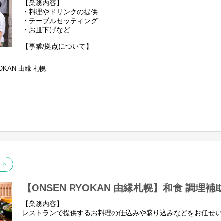
【業務内容】
【ポジションの魅力】
・料理やドリンクの提供
北海道を盛り上げるための施策に注力しており、自治体とつな
・テーブルセッティング
フェアを実施することもございます。
・お皿下げなど
裁量が大きく、提案を歓迎する風土があり、スタッフが見つけ
として取り入れた事例もございます。
【事業/拠点について】
宿泊、料飲部門間の垣根がなく、日々コミュニケーションを取
ONSEN RYOKAN由縁札幌は、長い歴史を持つ旅館の良さを
せてアップデートした施設です。
OKAN 由縁 札幌
【選考の流れ】
併設の炉端焼きレストラン「夏下冬上」では、日本人が魅了さ
▼履歴書・職務経歴書提出
そのものの魅力を大事にする札幌の地で、素材の良さをそのま
↓
作る原始焼きをはじめとした料理を提供しています。
▼1次面接実施（オンライン）
※北海道じゃらんアワード2023”売れた宿大賞”朝食部門の第2
↓
▼最終面接（対面）
【職場の雰囲気】
↓
UDSのホテルには、個々のキャラクターや得意分野を存分に活
▼内定
仲間は役職名でなく名前で呼び合うなど、上下関係にとらわれ
※適性検査や職場見学を挟む場合がございます。
くりを行い、スタッフの個性と強みを生かした、このホテルで
の発揮をめざします。
イト
【選考の流れ】
１、書類選考
２、面接1回
【ONSEN RYOKAN 由縁札幌】和食 調理
３、内定・オファー
【業務内容】
レストランで提供するお料理の仕込みや盛り込みなどをお任せ