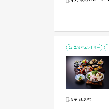
ホテル事業部_ONSEN RY
12. 27新卒エントリー
新卒（配属前）