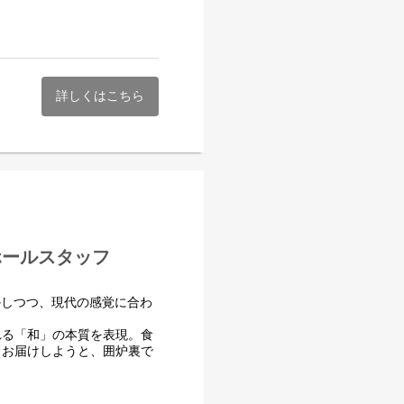
位受賞歴あり※
詳しくはこちら
にて、調理業務全般をお任せし
に提供する食材やお酒の知識
企画しています。
ンホールスタッフ
実際に提供もされます。
ほか、他店への研修の機会も
活かしつつ、現代の感覚に合わ
ることができます。
れる「和」の本質を表現。食
まお届けしようと、囲炉裏で
。
ネジメントなど店舗運営に関
位受賞歴あり※
も可能です。