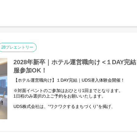
仲間は役職名でなく名前で呼び合うなど、上下関係にとらわれ
くりを行い、スタッフの個性と強みを生かした、このホテルで
【事業/拠点について】
の発揮をめざします。
地元の方はもちろん、世界中のゲストが訪れたくなる店を創る
【労務環境について】
UDSは「鉄板焼き＋割烹」「茶寮×BAR」など、
◎給与にみなし残業代なし、1分単位で別途残業代・深夜早朝勤
他にはない新しいアプローチに挑戦します。
◎着替え時間も実働に含まれます
新たな取り組みには、現場の声が不可欠です。
◎毎月希望休の提出可能、長期休暇も希望を募って交代で取れ
そのため、UDSの料理人は貴重な企画メンバーの一員でもあり
◎有給休暇、夏季・冬季休暇を全員が取得できるように管理し
28プレエントリー
【選考の流れ】
【仕事のやりがい、メリット】
１、書類選考
2028年新卒｜ホテル運営職向け <１DAY完
UDSは全国に拠点があるため、札幌から東京へトレーニングに
２、面接1～2回
服参加OK！
社内での繋がりや「人」を大切にする取り組みを行っておりま
３、内定・オファー
【ホテル運営職向け】１DAY完結｜UDS潜入体験会開催！
個人の「やりたい」を応援する会社なので、
様々な研修から楽しく学びや成長を実感できます！
※対面イベントのご参加はおひとり1回までとなります。
1日程のみ選択の上ご予約をお願いいたします。
【選考の流れ】
UDS株式会社は、“ワクワクするまちづくり”を掲げ、
▼書類選考
ホテル/コワーキングスペース/商業施設など、
↓
▼一次面接
幅広い施設の「企画」「設計/施工」「運営」を一貫して手掛け
↓
▼二次面接（対面推奨 ※交通費支給なし）
今回はUDSのホテル運営らしさを体感していただくための、
↓
特別なプログラムをご用意いたしました。