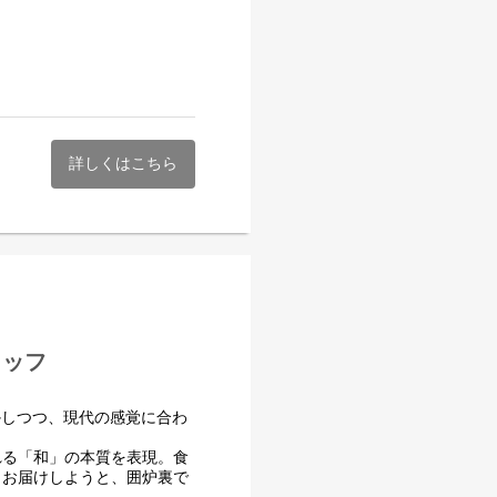
活かしつつ、現代の感覚に合わ
れる「和」の本質を表現。食
まお届けしようと、囲炉裏で
詳しくはこちら
位受賞歴あり※
もしれませんが、由縁札幌の
ず1人1人の意見を大事にし
いと思っています。
タッフ
活かしつつ、現代の感覚に合わ
れる「和」の本質を表現。食
まお届けしようと、囲炉裏で