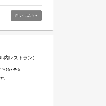
たい方を歓迎します！
チャレンジしてくれる方を募
詳しくはこちら
」にて、サービス業務全般をお
方を歓迎します。
。
テル内レストラン）
グで和食や洋食、
ッフとも日々コミュニケーシ
す。
ます。
。
材やお酒の知識を楽しみなが
かせる環境があります。