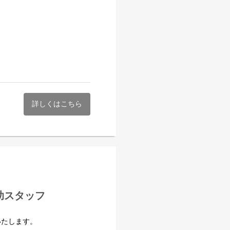
がって商品や食材を仕入れて
た企業様の商品をアメニティ
りながら勤務しています。
活かしつつ、現代の感覚に合わ
れる「和」の本質を表現。食
まお届けしようと、囲炉裏で
位受賞歴あり※
詳しくはこちら
かせる環境があります。
ず意見を言い合える雰囲気づ
しかできないホスピタリティ
補助スタッフ
いたします。