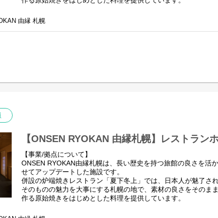
作る原始焼きをはじめとした料理を提供しています。
※北海道じゃらんアワード2023”売れた宿大賞”朝食部門の第2
OKAN 由縁 札幌
●ONSEN RYOKAN 由縁 札幌ができるまで
https://note.com/udshotels/n/n3bae30432961
【業務内容】
ONSEN RYOKAN 由縁 札幌の和食レストラン「夏下冬上」
ます。
・調理
・仕込み
・メニュー考案 など
【ポジションの魅力】
員
日々新しい食材発掘やメニュー開発にも注力しています。
役職やポジションを問わず農家訪問の機会があり、店舗で実際
を楽しみながら深めることが可能です。直近では酒蔵の訪問を
【ONSEN RYOKAN 由縁札幌】レストラ
また、全員が毎月新メニューを提案。試作してみて良いものは
個人の裁量が大きいため、数字管理などにも早くから携われる
【事業/拠点について】
ございます。
ONSEN RYOKAN由縁札幌は、長い歴史を持つ旅館の良さを
有休や夏季・冬季休暇など、休みもしっかり取りながら勤務す
せてアップデートした施設です。
併設の炉端焼きレストラン「夏下冬上」では、日本人が魅了さ
【キャリアパス】
そのものの魅力を大事にする札幌の地で、素材の良さをそのま
UDSはスタッフの強みや「やりたいこと」を大切にしています
作る原始焼きをはじめとした料理を提供しています。
レストランでは調理技術を磨くことはもちろん、売上管理やマ
※北海道じゃらんアワード2023”売れた宿大賞”朝食部門の第2
しても学ぶことができ、30代の若い間に料理長に就任すること