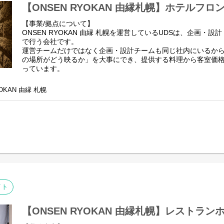
【ONSEN RYOKAN 由縁札幌】ホテルフ
【事業/拠点について】
ONSEN RYOKAN 由縁 札幌を運営しているUDSは、企画・
で行う会社です。
運営チームだけではなく企画・設計チームも同じ社内にいるか
の場所がどう映るか」を大事にでき、提供する料理から客室価
っています。
ONSEN RYOKAN 由縁 札幌は、長い歴史を持つ旅館の良さ
OKAN 由縁 札幌
わせてアップデートした施設です。
札幌駅の徒歩圏内に位置する好立地で、客室数は183室。
カルルス温泉（北海道 • 登別市）の源泉と、北海道各地の旬を
だいております。
※北海道じゃらんアワード2023”売れた宿大賞”朝食部門の第2
●ONSEN RYOKAN 由縁 札幌ができるまで
https://note.com/udshotels/n/n3bae30432961
【業務内容】
ONSEN RYOKAN 由縁 札幌にて、フロント業務全般をお任せ
イト
・お客様対応（チェックイン・チェックアウト等）
・イレギュラー対応
・スキルに応じて、パソコン業務（客室の予約管理やクチコミ
【ONSEN RYOKAN 由縁札幌】レストラ
告）