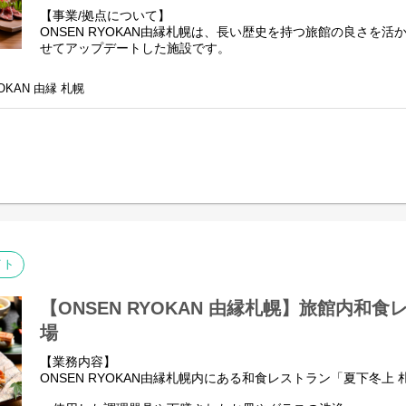
【事業/拠点について】
ONSEN RYOKAN由縁札幌は、長い歴史を持つ旅館の良さを
せてアップデートした施設です。
併設の炉端焼きレストラン「夏下冬上」では、日本人が魅了さ
そのものの魅力を大事にする札幌の地で、素材の良さをそのま
OKAN 由縁 札幌
作る原始焼きをはじめとした料理を提供しています。
朝食には、北海道の旬食材を使用した和御膳をご用意しており
「ホッケのひつまぶし」は、北海道民のソウルフード、「ホッ
下冬上 札幌 名物メニューです。
※北海道じゃらんアワード2023”売れた宿大賞”朝食部門の第2
▼料理長よりメッセージ
和食レストランと言われると少し敷居の高いイメージがあるか
レストランはみんなで作り上げており、アルバイト・社員関わら
ています。
イト
スタッフみんなでサポートし合いながら、共に成長していきた
【選考の流れ】
【ONSEN RYOKAN 由縁札幌】旅館内和
１、書類選考
場
２、面接1回
３、内定・オファー
【業務内容】
ONSEN RYOKAN由縁札幌内にある和食レストラン「夏下冬上