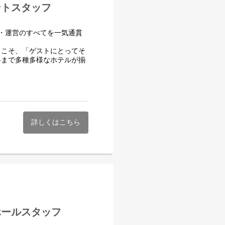
ロントスタッフ
設計・運営のすべてを一気通貫
らこそ、「ゲストにとってそ
格まで多種多様なホテルが揃
を活かしつつ、現代の感覚に合
感じるお食事をお楽しみいた
詳しくはこちら
位受賞歴あり※
します。
対応、メール返信、日次報
ンホールスタッフ