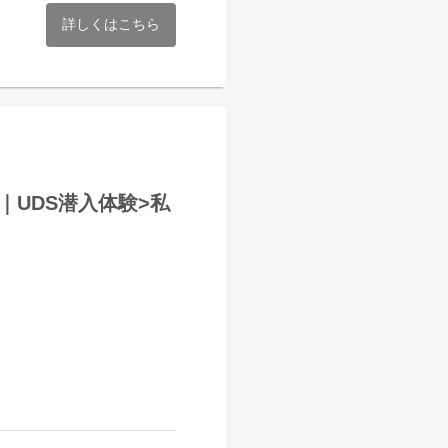
ず意見を言い合える雰囲気づ
しかできないホスピタリティ
詳しくはこちら
ため、
務手当が支給されます
るようにしています
ます。
ています
結｜UDS潜入体験>私
行ったり、
す。
る企業です。