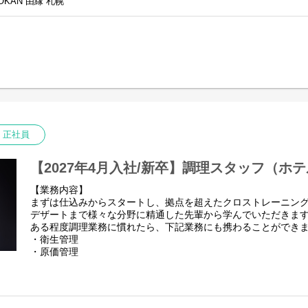
OKAN 由縁 札幌
他拠点との関りも強いので1つの拠点にとらわれず幅広く活躍し
●ONSEN RYOKAN 由縁 札幌ができるまで
https://note.com/udshotels/n/n3bae30432961
【選考の流れ】
【業務内容】
料理、サービスも既存の概念に捉われず、新たな業態に一緒に
ONSEN RYOKAN 由縁 札幌内の和食レストラン「夏下冬上
集します。
任せします。
北海道が好き、人を喜ばせるのが好きな方、調理の経験のある
業務に慣れてきたら、希望と適正に応じた業務をお任せします
▼履歴書・職務経歴書提出
＜サービス業務＞
↓
・料理やドリンクの提供
▼1次面接（オンライン）
・テーブルセッティング
↓
・お皿下げ など
正社員
▼最終面接
↓
＜その他業務＞
▼内定
・発注、在庫管理
【2027年4月入社/新卒】調理スタッフ（ホ
※職場見学やテストキッチンを挟む場合がございます。
・SNS広報 など
【業務内容】
【ポジションの魅力】
まずは仕込みからスタートし、拠点を超えたクロストレーニン
宿泊部門と料飲部門での垣根がなく、フロントやキッチンスタ
デザートまで様々な分野に精通した先輩から学んでいただきま
ョンを取りながら勤務しています。
ある程度調理業務に慣れたら、下記業務にも携わることができ
また、役職やポジションを問わず農家訪問の機会もございます
・衛生管理
直近では酒蔵の訪問を企画しており、店舗で実際に提供する食
・原価管理
ら深めることが可能です。
・店舗運営
・メニュー開発
【職場の雰囲気】
UDSのホテルには、個々のキャラクターや得意分野を存分に活
31歳で最年少料理長になった先輩も活躍中です！