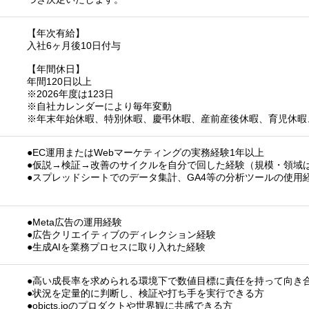
【年次有給】
入社6ヶ月後10日付与
【年間休日】
年間120日以上
※2026年度は123日
※自社カレンダーにより毎年変動
※年末年始休暇、特別休暇、慶弔休暇、産前産後休暇、育児休暇
●EC運用またはWebマーケティングの実務経験1年以上
●仮説→検証→改善のサイクルを自分で回した経験（規模・領域
●スプレッドシートでのデータ集計、GA4等の分析ツールの使用
●Meta広告の運用経験
●広告クリエイティブのディレクション経験
●生成AIを業務プロセスに取り入れた経験
●高い成長率を求められる環境下で数値目標に責任を持って向き
●状況を定量的に判断し、検証や打ち手を実行できる方
●objcts.ioのプロダクトや世界観に共感できる方