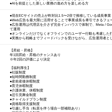
●AIを前提とした新しい業務の進め方を楽しめる方
●現在ECサイトの売上が昨対比1.5〜2倍で推移している成長事業
●Web広告を最大限に活用することで事業成長を牽引できるフェ
●広告運用は代理店を介さず完全インハウスで体制で、Meta / Go
て運用
●オンラインだけでなくオフラインでのユーザー行動も考慮した
●実務から戦略までフィードバックを受けながら、広告運用者と
【昇給・昇格】
年1回昇給・昇格のチャンスあり
※年2回の評価により決定
【福利厚生】
●社販制度
●短時間勤務制度
●産前産後休暇制度
●育児休暇制度
●介護休業、休暇制度
●忌引見舞金制度
●チャイルドプラン制度
●資格取得支援制度
●引越し手当（転居を伴う場合一部補助あり）