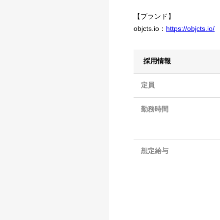
【ブランド】
objcts.io：
https://objcts.io/
採用情報
定員
勤務時間
想定給与