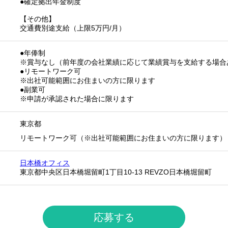
●確定拠出年金制度
【その他】
交通費別途支給（上限5万円/月）
●年俸制
※賞与なし（前年度の会社業績に応じて業績賞与を支給する場合
●リモートワーク可
※出社可能範囲にお住まいの方に限ります
●副業可
※申請が承認された場合に限ります
東京都
リモートワーク可（※出社可能範囲にお住まいの方に限ります）
日本橋オフィス
東京都中央区日本橋堀留町1丁目10-13 REVZO日本橋堀留町
応募する