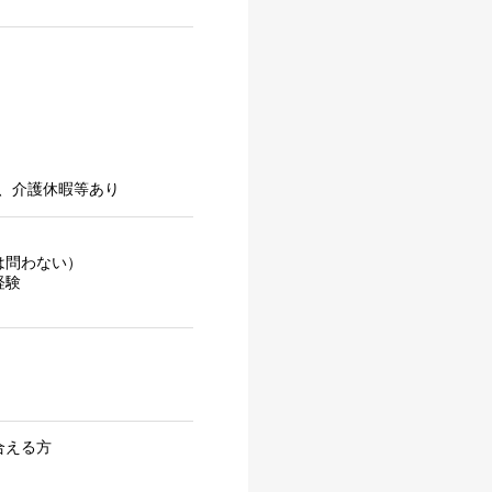
、介護休暇等あり
は問わない）
経験
合える方