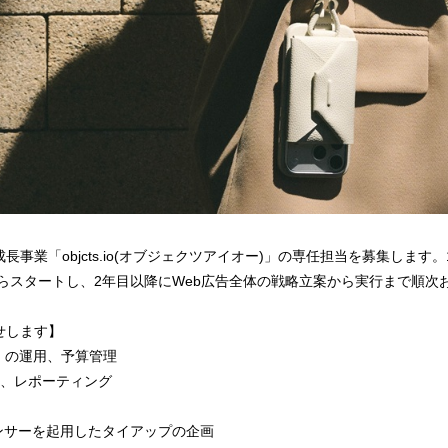
事業「objcts.io(オブジェクツアイオー)」の専任担当を募集します
からスタートし、2年目以降にWeb広告全体の戦略立案から実行まで順次
せします】
告）の運用、予算管理
析、レポーティング
ンサーを起用したタイアップの企画