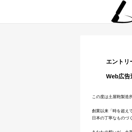
        
        Web広告運用担当

この度は土屋鞄製造
創業以来「時を超え
日本の丁寧なものづ