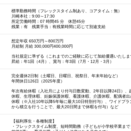
標準勤務時間（フレックスタイム制あり、コアタイム：無）
川崎本社：9:00～17:30
所定労働時間：07 時間45 分 休憩45分
残業：有 残業手当：有残業時間に応じて別途支給
想定年収 650万円～800万円
月給制 月給 300,000円400,000円
当社規定に準ずる（これまでのご経験に応じて加給優遇いたしま
昇給：年1回（4月）、賞与：年3回（7月・12月・3月）
完全週休2日制（土曜日、日曜日、祝祭日、年末年始など）
年間休日126日（2025年度）
年次有給休暇（入社月により付与日数変動、2年目以降24日）、
休暇、生理休暇、妊娠保護休暇、看護休暇、介護休暇、配偶者出
休暇（※入社10年以降5年毎に最大10日特別付与）、ワイドプ
から積立を行うことで、最大20日間まで休暇を付与）など
【福利厚生・各種制度】
・フレックスタイム制度、短時間勤務（子どもが小学校卒業まで