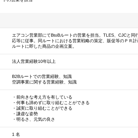
エアコン営業部にてBtoBルートの営業を担当。TLES、CJCと
応等に従事。同ルートにおける営業戦略の策定、販促等のＰＲ計
ルートに即した商品の企画立案。
法人営業経験10年以上
B2Bルートでの営業経験、知識
空調事業に関する営業経験、知識
・前向きな考え方を有している
・何事も諦めずに取り組むことができる
・誠実に取り組むことができる
・謙虚な姿勢
・明るさ、元気の良さ
1 名