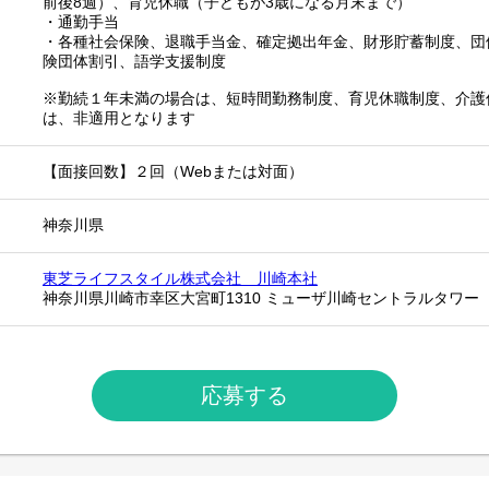
前後8週）、育児休職（子どもが3歳になる月末まで）
・通勤手当
・各種社会保険、退職手当金、確定拠出年金、財形貯蓄制度、団
険団体割引、語学支援制度
※勤続１年未満の場合は、短時間勤務制度、育児休職制度、介護
は、非適用となります
【面接回数】２回（Webまたは対面）
神奈川県
東芝ライフスタイル株式会社 川崎本社
神奈川県川崎市幸区大宮町1310 ミューザ川崎セントラルタワー
応募する