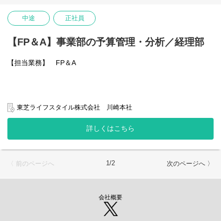
れ、デジタルチャネルのさらなる成長を加速させたいと考えてい
ます。
中途
正社員
【FP＆A】事業部の予算管理・分析／経理部
【担当業務】 FP＆A
・事業部損益の予算・見込・実績管理において集計、分析、報告
業務
東芝ライフスタイル株式会社 川崎本社
・事業部損益における管理会計連結業務
・事業部棚卸資産の管理
詳しくはこちら
・事業部CFの管理
・部門横断の各種プロジェクトへの参画
1/2
〈 前のページへ
次のページへ 〉
会社概要