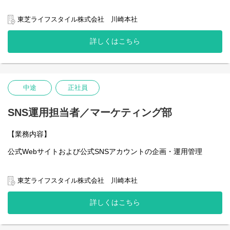
・人事処遇・評価の企画
・人事異動、昇進・昇格の調整及び取り纏め
東芝ライフスタイル株式会社 川崎本社
・月齢給与、賞与、昇給査定等全般
詳しくはこちら
中途
正社員
SNS運用担当者／マーケティング部
【業務内容】
公式Webサイトおよび公式SNSアカウントの企画・運用管理
当社はデジタルマーケティングの強化を図り、ブランドの認知拡
東芝ライフスタイル株式会社 川崎本社
大と顧客エンゲージメント向上を目指しています。特に公式WEB
サイトおよび公式SNSの運用において、単なる投稿や更新にとど
詳しくはこちら
まらず、データ分析に基づいた戦略的な企画立案と実行が求めら
れています。そこで、テクニカルな知識とマーケティング視点を
兼ね備え、自ら主体的に企画を推進できる人材を新たに迎え入