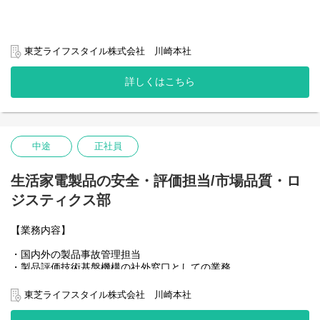
ビジネス人事担当（HRBP）として、特定事業部門の担当を考えて
います。
東芝ライフスタイル株式会社 川崎本社
当社の人事オペレーションの理解を図るとともに、人事的側面か
らのビジネス貢献を果たしていただきます。
詳しくはこちら
・組織/配置/評価/労務労政等の人事運用
・人事運用の生産性向上に向けた課題特定、改善活動
人事処遇制度改革において、ご本人に最適な内容をアサインメン
トいたします。
中途
正社員
・ジョブ型人事制度
・評価制度
・福利厚生制度
生活家電製品の安全・評価担当/市場品質・ロ
ジスティクス部
【採用背景】
世界2位の白物家電メーカーであるMideaグループ（中国本社）と
【業務内容】
のシナジーを加速し、東芝白物家電の事業拡大させるため、人事
処遇制度改革および人事オペレーションのビジネス貢献は重要課
・国内外の製品事故管理担当
題の一つ。改革スピードを上げるため、人員強化を行います。
・製品評価技術基盤機構の社外窓口としての業務
・電気用品安全法における輸入事業者として求められる責務の実
施状況を管理する業務
東芝ライフスタイル株式会社 川崎本社