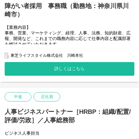
障がい者採用 事務職（勤務地：神奈川県川
【募集背景】
契約法務（契約審査）の体制強化
崎市）
【業務内容】
事務、営業、マーケティング、経理、人事、法務、知的財産、広
報、開発など、これまでの職務内容に応じて仕事内容と配属部署
を検討させていただきます。
東芝ライフスタイル株式会社 川崎本社
詳しくはこちら
中途
正社員
人事ビジネスパートナー［HRBP：組織/配置/
評価/労政］／人事総務部
ビジネス人事担当