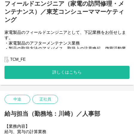
フィールドエンジニア（家電の訪問修理・メ
ンテナンス）／東芝コンシューママーケティ
ング
家電製品のフィールドエンジニアとして、下記業務をお任せしま
す。
・家電製品のアフターメンテナンス業務
・製品の取扱方法のアドバイス、取扱上の注意喚起、啓蒙活動業
務
・市場品質情報の収集ならびに、レポート作成業務
TCM_FE
・故障発生時におけるお客様対応
・日に、5～６件の訪問メンテナンスを行います（訪問先はご購入
詳しくはこちら
頂いたお客様宅）
・その他、修理サービス業務に付随する業務
故障を早く直すことがお客様の満足に直結、リピート購入につな
げるやりがいのある仕事です
中途
正社員
給与担当（勤務地：川崎）／人事部
【業務内容】
給与、賞与の計算業務