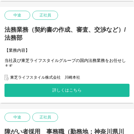
中途
正社員
法務業務（契約書の作成、審査、交渉など）/
法務部
【業務内容】
当社及び東芝ライフスタイルグループの国内法務業務をお任せし
ます
東芝ライフスタイル株式会社 川崎本社
■契約書管理、契約案の作成、検討（主として和文契約で、英文と
詳しくはこちら
中文の契約あり。）
■会社法関連業務（株主総会、取締役会等の会社ガバナンス業務）
■労働法関連業務
■社内規程の起案、修正、廃止
■クレーム対応、訴訟／仲裁対応
中途
正社員
■コンプライアンス管理（PDPA、輸出管理、独禁法等）
■その他の法律相談、法務サポート
障がい者採用 事務職（勤務地：神奈川県川
【募集背景】