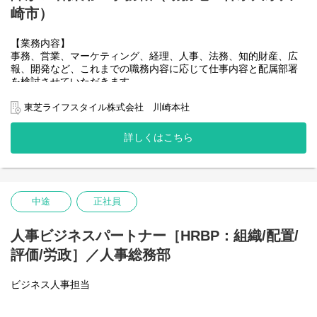
契約法務（契約審査）の体制強化
崎市）
【業務内容】
事務、営業、マーケティング、経理、人事、法務、知的財産、広
報、開発など、これまでの職務内容に応じて仕事内容と配属部署
を検討させていただきます。
東芝ライフスタイル株式会社 川崎本社
詳しくはこちら
中途
正社員
人事ビジネスパートナー［HRBP：組織/配置/
評価/労政］／人事総務部
ビジネス人事担当