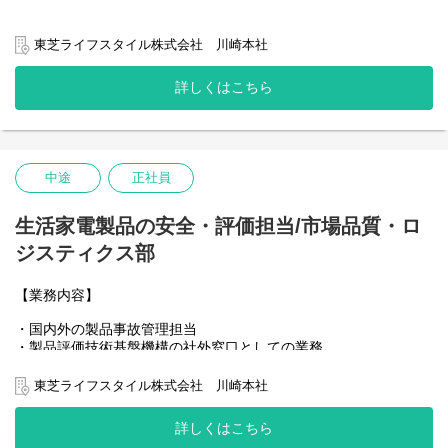
ビジネス人事担当（HRBP）として、特定事業部門の担当を考えて
います。
東芝ライフスタイル株式会社 川崎本社
当社の人事オペレーションの理解を図るとともに、人事的側面か
らのビジネス貢献を果たしていただきます。
詳しくはこちら
・組織/配置/評価/労務労政等の人事運用
・人事運用の生産性向上に向けた課題特定、改善活動
人事処遇制度改革において、ご本人に最適な内容をアサインメン
トいたします。
中途
正社員
・ジョブ型人事制度
・評価制度
・福利厚生制度
生活家電製品の安全・評価担当/市場品質・ロ
ジスティクス部
【採用背景】
世界2位の白物家電メーカーであるMideaグループ（中国本社）と
【業務内容】
のシナジーを加速し、東芝白物家電の事業拡大させるため、人事
処遇制度改革および人事オペレーションのビジネス貢献は重要課
・国内外の製品事故管理担当
題の一つ。改革スピードを上げるため、人員強化を行います。
・製品評価技術基盤機構の社外窓口としての業務
・電気用品安全法における輸入事業者として求められる責務の実
施状況を管理する業務
東芝ライフスタイル株式会社 川崎本社
詳しくはこちら