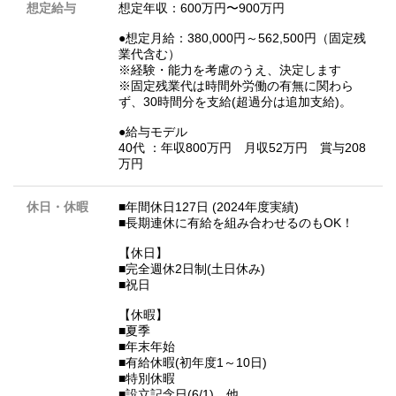
想定給与
想定年収：600万円〜900万円
●想定月給：380,000円～562,500円（固定残
業代含む）
※経験・能力を考慮のうえ、決定します
※固定残業代は時間外労働の有無に関わら
ず、30時間分を支給(超過分は追加支給)。
●給与モデル
40代 ：年収800万円 月収52万円 賞与208
万円
休日・休暇
■年間休日127日 (2024年度実績)
■長期連休に有給を組み合わせるのもOK！
【休日】
■完全週休2日制(土日休み)
■祝日
【休暇】
■夏季
■年末年始
■有給休暇(初年度1～10日)
■特別休暇
■設立記念日(6/1) 他