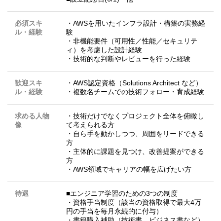
必須スキ
・AWSを用いたインフラ設計・構築の実務経
ル・経験
験
・非機能要件（可用性／性能／セキュリテ
ィ）を考慮した設計経験
・技術的な判断やレビューを行った経験
歓迎スキ
・AWS認定資格（Solutions Architect など）
ル・経験
・複数名チームでの技術フォロー・育成経験
求める人物
・技術だけでなくプロジェクト全体を俯瞰し
像
て考えられる方
・自ら手を動かしつつ、周囲をリードできる
方
・主体的に課題を見つけ、改善提案ができる
方
・AWS領域でキャリアの幅を広げたい方
待遇
■エンジニア学習のための3つの制度
・資格手当制度（該当の資格取得で最大4万
円の手当を毎月永続的に付与）
・書籍購入補助（技術書、ビジネス書など）