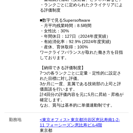
・ランクごとに定められたクライテリアによ
る評価制度
■数字で見るSupersoftware
・月平均残業時間：8.5時間
・女性比：30%
・年間休日：127日（2024年度実績）
・有給消化率：92.9% (2024年度実績)
・産休、育休取得：100%
ワークライフバランスが取れた働き方を目指
しております。
【納得できる評価制度】
7つの各ランクごとに定量・定性的に設定さ
れた目標に対し評価。
3か月に一度、直属である技術部の上司と評
価面談を行います。
計4回分の評価内容を元に5月に昇給・昇格が
確定します。
なお、賞与は基本的に単価連動制です。
勤務地
<東京オフィス> 東京都渋谷区恵比寿南1-2-
11 フォーシーズン恵比寿ビル4階
東京都