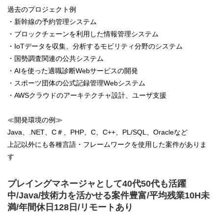
過去のプロジェクト例
・新幹線の予約管理システム
・ブロックチェーンを利用した情報管理システム
・IoTデータを収集、分析するモビリティ分野のシステム
・国勢調査関連の公共システム
・AIを使った適職診断Webサービスの開発
・スポーツ団体の公式記録管理Webシステム
・AWSクラウドのアーキテクチャ設計、ユーザ支援
≪開発環境の例≫
Java、.NET、C＃、PHP、C、C++、PL/SQL、Oracleなど
上記以外にも各種言語・フレームワークを使用した案件がありま
す
プレイングマネージャとして40代50代も活躍
中/Java/技術力を活かせる案件豊富/平均残業10H未
満/年間休日128日/リモートあり