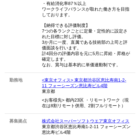
・有給消化率87％以上
ワークライフバランスが取れた働き方を目指
しております。
【納得できる評価制度】
7つの各ランクごとに定量・定性的に設定さ
れた目標に対し評価。
3か月に一度、直属である技術部の上司と評
価面談を行います。
計4回分の評価内容を元に5月に昇給・昇格が
確定します。
なお、賞与は基本的に単価連動制です。
勤務地
<東京オフィス> 東京都渋谷区恵比寿南1-2-
11 フォーシーズン恵比寿ビル4階
東京都
<お客様先> 都内23区 ・リモートワーク（現
在は8割リモート併用、2割フルリモート）
募集拠点
株式会社スーパーソフトウエア東京オフィス
東京都渋谷区恵比寿南1-2-11 フォーシーズン
恵比寿ビル4階