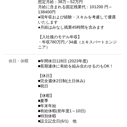
想定月給：38万～52万円
月給に含まれる固定残業代：101200 円～
138400円
●現年収および経験・スキルを考慮して優遇
いたします
●月給はみなし残業45時間を含みます
【入社後のモデル年収】
・年収780万円／34歳（エキスパートエンジ
ニア）
休日・休暇
■年間休日128日 (2023年度)
■長期連休に有給を組み合わせるのもOK！
【休日】
■完全週休2日制(土日休み)
■祝日
【休暇】
■夏季
■年末年始
■有給休暇(初年度1～10日)
■特別休暇
■設立記念日(6/1) 他