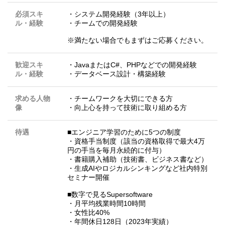
必須スキ
・システム開発経験（3年以上）
ル・経験
・チームでの開発経験
※満たない場合でもまずはご応募ください。
歓迎スキ
・JavaまたはC#、PHPなどでの開発経験
ル・経験
・データベース設計・構築経験
求める人物
・チームワークを大切にできる方
像
・向上心を持って技術に取り組める方
待遇
■エンジニア学習のために5つの制度
・資格手当制度（該当の資格取得で最大4万
円の手当を毎月永続的に付与）
・書籍購入補助（技術書、ビジネス書など）
・生成AIやロジカルシンキングなど社内特別
セミナー開催
■数字で見るSupersoftware
・月平均残業時間10時間
・女性比40%
・年間休日128日（2023年実績）