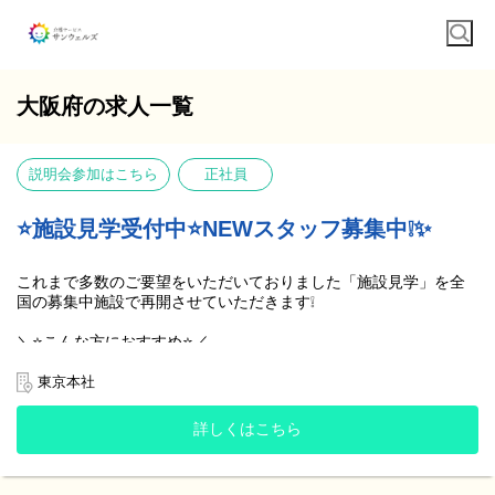
大阪府の求人一覧
説明会参加はこちら
正社員
⭐️施設見学受付中⭐️NEWスタッフ募集中❕✨
これまで多数のご要望をいただいておりました「施設見学」を全
国の募集中施設で再開させていただきます❕
＼⭐️こんな方におすすめ⭐️／
・まずは施設を見てから応募するか考えたい❗️
東京本社
・実際に働くスタッフや施設の雰囲気が知りたい❗️
・求人内容だけじゃ分からないので実際に見たい❗️
詳しくはこちら
などなど‥
そんな方には是非一度、見学へお越しいただきたいです(^^)