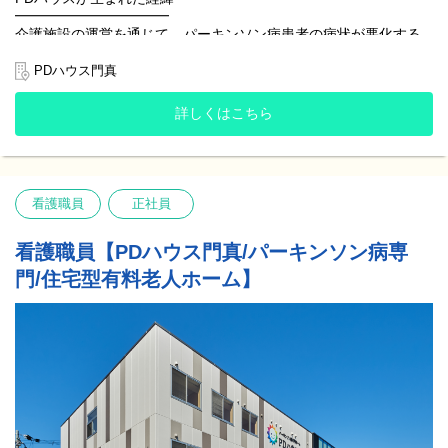
Zoomアプリを使用してご参加いただきます。
━━━━━━━━━━━
事前にアプリのダウンロードをお願いいたします。
介護施設の運営を通じて、パーキンソン病患者の病状が悪化する
ことに課題意識を持ち、1つの病気に特化した施設が必要ではない
かとのリハビリスタッフの声からPDハウスが誕生しました。
PDハウス門真
「リハビリをする機会を増やして欲しい」
詳しくはこちら
「出かけたいけど1人では動けない」
「動ける時は自分で動きたい」
ご入居者様の声に寄り添い、未来に向けた願いと想いを実現して
いくための施設です。
看護職員
正社員
私たちにしかできない挑戦をこれからも続けていきます。
━━━━━━━━
看護職員【PDハウス門真/パーキンソン病専
PDハウスの特徴
門/住宅型有料老人ホーム】
━━━━━━━━
専門知識を持つスタッフが、ご入居者様お一人お一人に合わせた
専門的な医療とリハビリ、看護、介護を提供しています！
●社内資格制度や研修制度、専門医監修による“PDハウスリハビリ
メソッド”の活用など、スタッフの「専門力向上」「知識向上」に
努めています。
●ご入居後に運動機能や認知機能の改善、QOLの改善を実感される
方が多くいらっしゃいます。
●ご入居者様の【平均在施設日数は3年4ヶ月】一定期間しっかりと