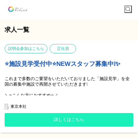
求人一覧
説明会参加はこちら
正社員
⭐️施設見学受付中⭐️NEWスタッフ募集中❕✨
これまで多数のご要望をいただいておりました「施設見学」を全
国の募集中施設で再開させていただきます❕
＼⭐️こんな方におすすめ⭐️／
・まずは施設を見てから応募するか考えたい❗️
東京本社
・実際に働くスタッフや施設の雰囲気が知りたい❗️
・求人内容だけじゃ分からないので実際に見たい❗️
詳しくはこちら
などなど‥
そんな方には是非一度、見学へお越しいただきたいです(^^)