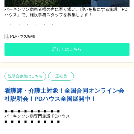
https://x.gd/EH417
パーキンソン病患者様の声に寄り添い、想いを形にする施設「PD
ハウス」で、施設事務スタッフを募集します！
＼⭐️期間限定！見学説明会開催⭐️／
…・…・…・…・…・…・…
①PDハウス西東京
こんな方に選ばれています
住所：西東京市芝久保町4丁目12番45号
…・…・…・…・…・…・…
PDハウス板橋
日程：9/15(火)、9/16(水)
●介護や福祉、医療に興味がある一般事務、営業事務の経験者
時間：10:00～11:00
詳しくはこちら
イチから介護・福祉・医療について学べるマニュアルや研修完
②PDハウス神大寺
備！
住所：横浜市神奈川区神大寺2丁目39番25号
介護事務・医療事務未経験者も多数活躍中です。
日程：9/17(木)、9/18(金)
●景気に左右されず長期にわたり安定して働きたい方
時間：10:00～11:00
説明会参加はこちら
正社員
高齢化に伴い今後も需要が増加していく業界のため、景気や年齢
説明会＆施設見学のあとに当日面接可能です！
に関係なく安定して続けられます！
※当日面接ご希望の方は予約時にお伝えください
看護師・介護士対象！全国合同オンライン会
●人の役に立つことや困っている人をサポートすることが好きな方
※予約人数によりお待ちいただく可能性がございます
社説明会！PDハウス全国展開中！
ご入居者様やご家族様、職員から感謝されることも多く、誰かの
役に立っていることが実感できるお仕事です！
■―■―■―■―■―■―■―■―■
…・…・…・…・…
パーキンソン病専門施設 PDハウス
働くスタッフの声
■―■―■―■―■―■―■―■―■
…・…・…・…・…