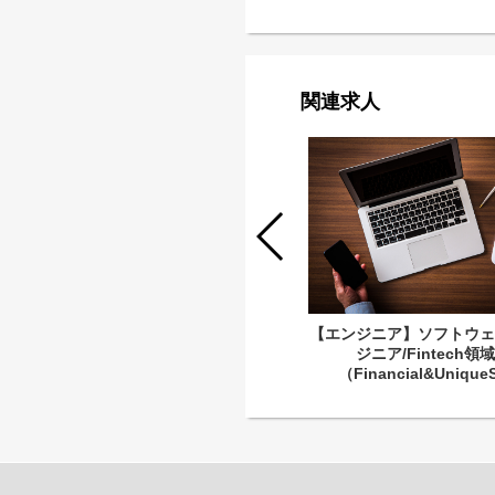
関連求人
【エンジニア】自社IDaaS製品
Gluegent Gate 導入サポート（CIM
SL）
【エンジニア】ソフトウェ
ジニア/Fintech領
（Financial&Unique