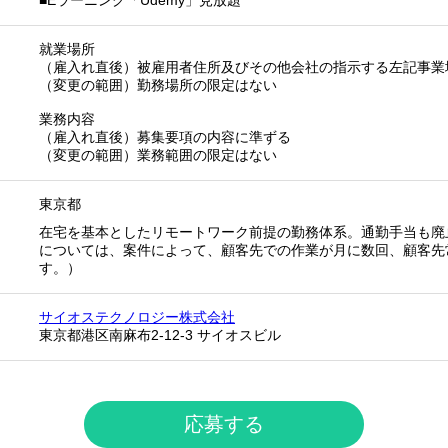
■Eラーニング「Udemy」見放題
就業場所
（雇入れ直後）被雇用者住所及びその他会社の指示する左記事業
（変更の範囲）勤務場所の限定はない
業務内容
（雇入れ直後）募集要項の内容に準ずる
（変更の範囲）業務範囲の限定はない
東京都
在宅を基本としたリモートワーク前提の勤務体系。通勤手当も廃
については、案件によって、顧客先での作業が月に数回、顧客先
す。）
サイオステクノロジー株式会社
東京都港区南麻布2-12-3 サイオスビル
応募する