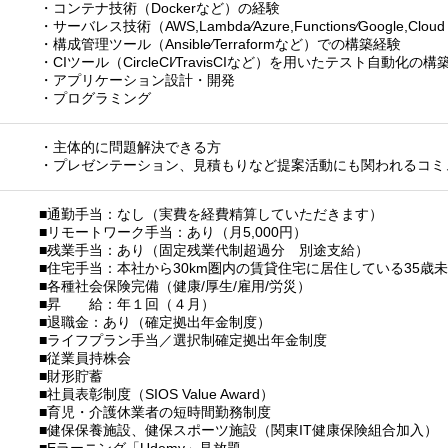
・コンテナ技術（Dockerなど）の経験
・サーバレス技術（AWS,Lambda∕Azure,Functions∕Google,Cloud
・構成管理ツール（Ansible∕Terraformなど）での構築経験
・CIツール（CircleCI∕TravisCIなど）を用いたテスト自動化の構
・アプリケーション設計・開発
・プログラミング
・主体的に問題解決できる方
・プレゼンテーション、見積もりなど提案活動にも関われるコミ
■通勤手当：なし（実費を経費精算していただきます）
■リモートワーク手当：あり（月5,000円）
■残業手当：あり（固定残業代制超過分 別途支給）
■住宅手当：本社から30km圏内の賃貸住宅に居住している35歳
■各種社会保険完備（健康/厚生/雇用/労災）
■昇 給：年１回（４月）
■退職金：あり（確定拠出年金制度）
■ライフプラン手当／選択制確定拠出年金制度
■従業員持株会
■財形貯蓄
■社員表彰制度（SIOS Value Award）
■育児・介護休業者の短時間勤務制度
■健保保養施設、健保スポーツ施設（関東IT健康保険組合加入）