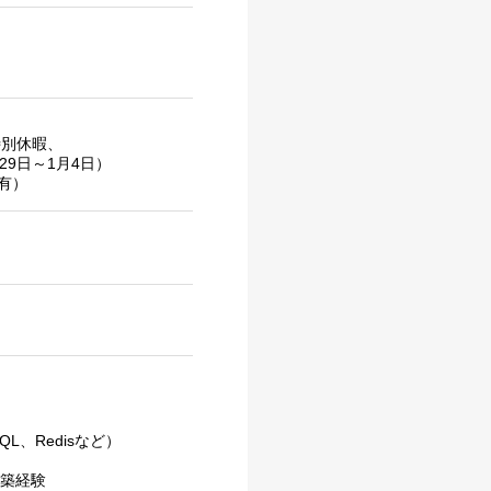
特別休暇、
9日～1月4日）
有）
QL、Redisなど）
構築経験