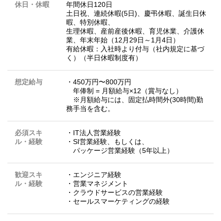
休日・休暇
年間休日120日
土日祝、連続休暇(5日)、慶弔休暇、誕生日休
暇、特別休暇、
生理休暇、産前産後休暇、育児休業、介護休
業、年末年始（12月29日～1月4日）
有給休暇：入社時より付与（社内規定に基づ
く）（半日休暇制度有）
想定給与
・450万円〜800万円
年俸制 = 月額給与×12（賞与なし）
※月額給与には、固定払時間外(30時間)勤
務手当を含む。
必須スキ
・IT法人営業経験
ル・経験
・SI営業経験、もしくは、
パッケージ営業経験（5年以上）
歓迎スキ
・エンジニア経験
ル・経験
・営業マネジメント
・クラウドサービスの営業経験
・セールスマーケティングの経験