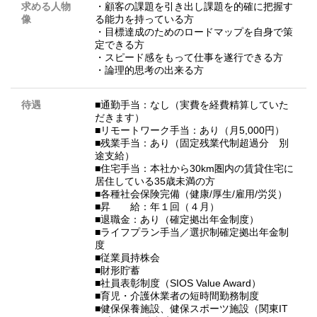
求める人物
・顧客の課題を引き出し課題を的確に把握す
像
る能力を持っている方
・目標達成のためのロードマップを自身で策
定できる方
・スピード感をもって仕事を遂行できる方
・論理的思考の出来る方
待遇
■通勤手当：なし（実費を経費精算していた
だきます）
■リモートワーク手当：あり（月5,000円）
■残業手当：あり（固定残業代制超過分 別
途支給）
■住宅手当：本社から30km圏内の賃貸住宅に
居住している35歳未満の方
■各種社会保険完備（健康/厚生/雇用/労災）
■昇 給：年１回（４月）
■退職金：あり（確定拠出年金制度）
■ライフプラン手当／選択制確定拠出年金制
度
■従業員持株会
■財形貯蓄
■社員表彰制度（SIOS Value Award）
■育児・介護休業者の短時間勤務制度
■健保保養施設、健保スポーツ施設（関東IT