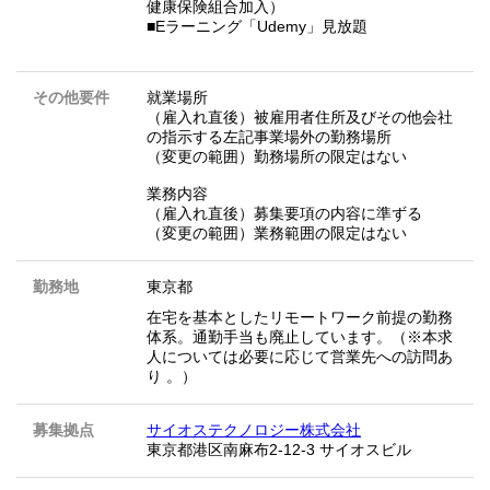
健康保険組合加入）
■Eラーニング「Udemy」見放題
その他要件
就業場所
（雇入れ直後）被雇用者住所及びその他会社
の指示する左記事業場外の勤務場所
（変更の範囲）勤務場所の限定はない
業務内容
（雇入れ直後）募集要項の内容に準ずる
（変更の範囲）業務範囲の限定はない
勤務地
東京都
在宅を基本としたリモートワーク前提の勤務
体系。通勤手当も廃止しています。（※本求
人については必要に応じて営業先への訪問あ
り 。）
募集拠点
サイオステクノロジー株式会社
東京都港区南麻布2-12-3 サイオスビル