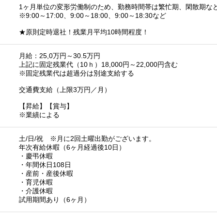
1ヶ月単位の変形労働制のため、勤務時間帯は繁忙期、閑散期な
※9:00～17:00、9:00～18:00、9:00～18:30など
★原則定時退社！残業月平均10時間程度！
月給：25,0万円～30.5万円
上記に固定残業代（10ｈ）18,000円～22,000円含む
※固定残業代は超過分は別途支給する
交通費支給（上限3万円／月）
【昇給】【賞与】
※業績による
土/日/祝 ※月に2回土曜出勤がございます。
年次有給休暇（6ヶ月経過後10日）
・慶弔休暇
・年間休日108日
・産前・産後休暇
・育児休暇
・介護休暇
試用期間あり（6ヶ月）