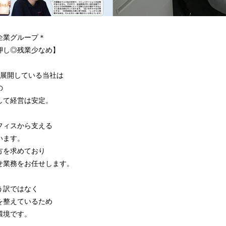
企業グループ＊
押し◎残業少なめ】
を展開している当社は
の
して経営は安定。
フィスから支える
います。
方を求めており
せ業務をお任せします。
う訳ではなく
を整えているため
環境です。