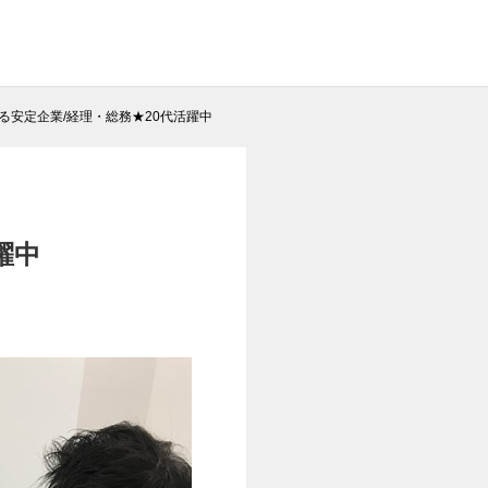
る安定企業/経理・総務★20代活躍中
躍中