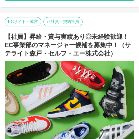
【就労継続支援B型事業所】
トテーマの決定
⇒障がい者の方々とは非雇用型で内職などの作業を中心にA型や一
・テーマに沿ったお出かけ先や体験イベントを探し、日程、費
般就労を目指す、または高い工賃を目指すサービス。
用、予約の有無、参加人数、学びのポイントなどの参加募集内容
【共同生活援助（障がい者グループホーム）】
ECサイト・運営
正社員・契約社員
の決定
⇒将来の自立した生活や就労を見据え、生活する力や困難を解決
する力、 働く力などを身につけるサービス。
★告知
【社員】昇給・賞与実績あり◎未経験歓迎！
・企画を元に、内容が分かりやすく魅力が伝わりやすいように、
■業務内容
告知内容をデザイン
EC事業部のマネージャー候補を募集中！（サ
こちらの求人は事業所配置ではなく、グループ本部に所属して働
・完成した告知情報を、SNS(LINE、Instagram)で告知
いていただくサービス管理責任者を募集しています。
テライト森戸・セルフ・エー株式会社）
＼普段は自宅最寄りの事業所で勤務していただいてOK！／
★情報管理
本部に所属して直営店事業所や加盟店事業所のSVを担って頂きま
・一人でも多くの方に楽しんでいただけるように、過去の参加状
す。
況やお申し込み情報活動内容や費用などを確認して、情報をデー
出張が多くなりますので待遇も高くなっております。
タで整理
また直営店事業所でサビ管の欠員が出た場合は一定期間現場へフ
ォローに入っていただくこともあります。
★告知（参加者向け）
・参加者に具体的な情報(待ち合わせ場所、当日のスケジュール、
費用、お小遣いなど)を告知
直営店事業所、加盟店事業所のSV業務/就労施設でのサービス管理
責任者の業務
★開催前準備
・個別支援計画の作成一式。（弊社システムを使用して作成して
・送迎車のガソリン補充や道のり確認、休憩ポイント、参加者情
いきます。）
報などのチェック
・利用者さん、ご両親、外部関係機関との連絡調整。
・道中のお楽しみとして放映する映画会のDVDレンタルなど皆ん
・相談員、事業所支援員との会議、連絡等。
なで楽しく過ごせるよう準備
・その他、付随する業務