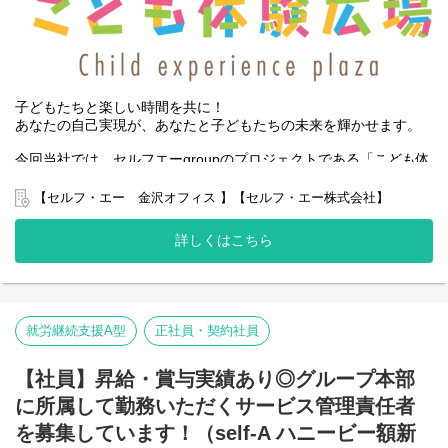
子どもたちと楽しい時間を共に！
あなたの自己実現が、あなたと子どもたちの未来を輝かせます。
今回当社では、セルフエーgroupのプロジェクトである「こども体
験広場」で多くのこどもたちに笑顔と学びの機会を提供するた
め、一緒にこどもたちとの活動を楽しむメンバーを募集します。
【セルフ・エー 金沢オフィス 】【セルフ・エー株式会社】
自分のこどもと一緒に活動するのもOK！
あなたのアイデアや経験を活かし、こどもたちとの貴重な時間を
詳しくはこちら
共有しませんか？
◾️こども体験広場とは？
はじめまして！こども体験広場は「こどもとあそぶことが大好
き!!」「晴れた日には自然を身体いっぱい感じて過ごしたい!!」そ
就労継続支援A型
正社員・契約社員
んな想いから、スタートしました。
こどもたちが気軽に参加でき、楽しく過ごせる広場でありたいと
【社員】昇給・賞与実績あり◎グループ本部
願っています。
に所属して勤務いただくサービス管理責任者
ーこども体験広場の想いー
を募集しています！（self-A ハニービー額新
こども体験広場は「こどもたちの最高の楽しい！を第一に」