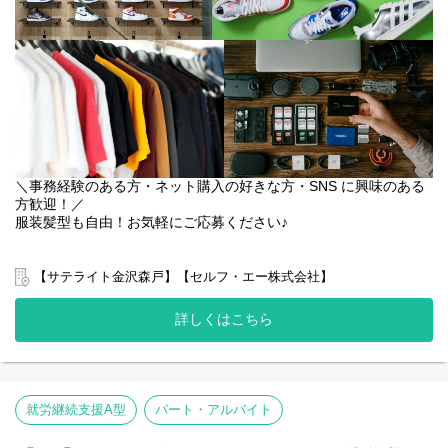
責任者の業務
・個別支援計画の作成一式。（弊社システムを使用して作成して
いきます。）
・利用者さん、ご両親、外部関係機関との連絡調整。
・相談員、事業所支援員との会議、連絡等。
・その他、付随する業務
弊社グループのサービス管理責任者の業務内容は他社さんと比べ
て働き安い環境を整え業務負荷を減らす工夫をしております。
＼事務経験のある方・ネット購入の好きな方・SNS に興味のある
・支援費請求は行いません。代理請求を導入していますので利用
方歓迎！／
記録のチェックのみです。
服装髪型も自由！お気軽にご応募ください♪
・個別支援計画、ケース記録を含めた必要な様々な書類は管理シ
ステムを使用しているのでPC１つで管理できる体制となっていま
ネット販売サイトへの出品・値下げ・発送業務等、商品管理業
す。
務、一般事務業務を行っていただきます！
・行政への変更届等の提出書類のサポートも会社として行ってい
【サテライト金沢森戸】【セルフ・エー株式会社】
※試用販売サイト：自社サイト・楽天・Amazon・Yahoo！ショッ
るので資格はもっているが、正直できるか自信のない方でも安心
ピング・メルカリ・ヤフオク・ラクマ・Qoo10など
して働ける環境が整っています。
詳しくはこちら
■取扱商品 スニーカー/携帯端末・アクセサリー関連/アパレル関連/
サプリ/化粧品関連/雑貨
就労継続支援A型
パート・アルバイト
■セルフ・エ一の強み
「障がい者の就労支援」のミッションの下、