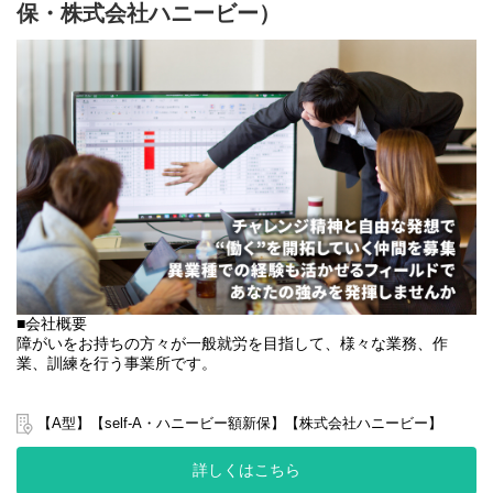
という願いをモットーに、好奇心あふれる体験を発信し続けま
保・株式会社ハニービー）
す！
実際の活動の様子はこちら
⇨
https://www.instagram.com/kodomo_taikenhiroba
ーーーーーーーーーーーーーーーーーーーーーーーーーーーーー
ーーー
■業務内容
・イベント企画: 子供たちや保護者のニーズをヒアリングし、魅力
的なイベントを企画します。
・運営: イベント当日、子どもたちと安全に楽しく過ごせるよう、
運営します。
・振り返り: イベント後の振り返りを行い、次回の改善点を見つけ
るなど、子どもや保護者にまた遊びたいと思ってもらえるイベン
トを目指します。
・広報: SNSやホームページなどで、イベントの様子やおトク情報
■会社概要
を発信します。
障がいをお持ちの方々が一般就労を目指して、様々な業務、作
業、訓練を行う事業所です。
この活動の広報がやりたいな！企画ができるな！などございます
か？
弊社グループでは主に以下のパターンの事業所を全国に展開をさ
それぞれのお仕事をより詳しくご説明いたします！
せて頂いております。
【A型】【self-A・ハニービー額新保】【株式会社ハニービー】
【就労継続支援A型事業所】
◾️具体的な業務について
⇒障がい者の方々と雇用契約を結んで業務を行って頂きながら一
詳しくはこちら
★企画
般就労を目指すサービス。
・どんな学びや体験の機会を子どもや保護者に提供するかイベン