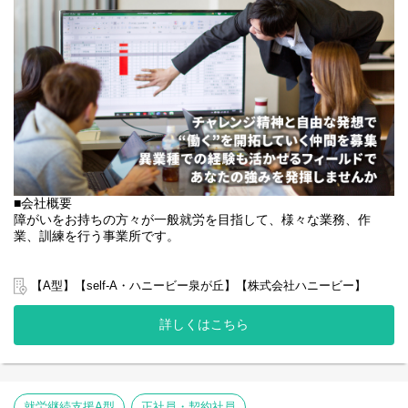
ーーー
これまで延べ4,000名の障がい者雇用ネットワークを構築していま
す。
◾️活動頻度
個々に合わせたマネジメントを実施し、業務とのマッチングによ
現在は、土日祝日で月4~8回程度、一日を通して活動しています。
り仕事への“意欲”や“働きがい”を引き出します。
様々なスキルや能力を持った人材と業務のマッチングにより、障
◾️活動参加対象者
がい者の“底力”を引き出し戦力化を実現します。
イベント参加者は主に小学生までが参加していますが、中学生が
その他にもEC事業やスニーカー事業、飲食事業やM&A等様々なチ
参加するイベントなども積極的に企画していきたいです！
ャレンジを行い、
ご自身のこどもとしたいことや、こどもたちに経験してほしいこ
社員や障がい者の自己実現に向けて事業を展開しています。
となどの持ち込み企画も大賛成です！ぜひアイデアを教えてくだ
さい！
■社員を大切にする社風です
社会保険完備はもちろん、出産祝い金や資格取得補助制度なども
■会社概要
◾️報酬
ご用意。安定した生活基盤を確保できるよう整えています。
障がいをお持ちの方々が一般就労を目指して、様々な業務、作
人事評価システムの導入や福利厚生の充実を図り、社員のモチベ
業務内容やご相談に応じて、無償ボランティアや有償ボランティ
業、訓練を行う事業所です。
ーションアップにつなげています。
アなど柔軟な働き方を調整させていただきます。
月8日休みで年末年始やお盆などの長期休暇もご用意。仕事とプラ
弊社グループでは主に以下のパターンの事業所を全国に展開をさ
イベートでメリハリをつけて働くことが可能です。
◾️よくあるご質問
せて頂いております。
【A型】【self-A・ハニービー泉が丘】【株式会社ハニービー】
20～ 30代がコアメンバーでほとんどが中途入社です。
【就労継続支援A型事業所】
若手が多く活躍しており、子育て中の方もテレワーク等を駆使し
Q,自分のこどもと親子でイベントに参加、企画などしてもいいで
⇒障がい者の方々と雇用契約を結んで業務を行って頂きながら一
て、ワークライフバランスを取りながら働ける環境です。
詳しくはこちら
すか？
般就労を目指すサービス。
【就労継続支援B型事業所】
わからないことがあれば気軽に周囲に間ける職場ですので未経験
A,もちろんです！親子で楽しむ時間として皆んながいるからでき
⇒障がい者の方々とは非雇用型で内職などの作業を中心にA型や一
の方もご安心ください。
ることや、参加できることもございますので、まずは見学からで
般就労を目指す、または高い工賃を目指すサービス。
将来的には各部門のリーダーや、他の部門へのジョブチェンジも
もご参加ください。
【共同生活援助（障がい者グループホーム）】
目指せますよ。
就労継続支援A型
正社員・契約社員