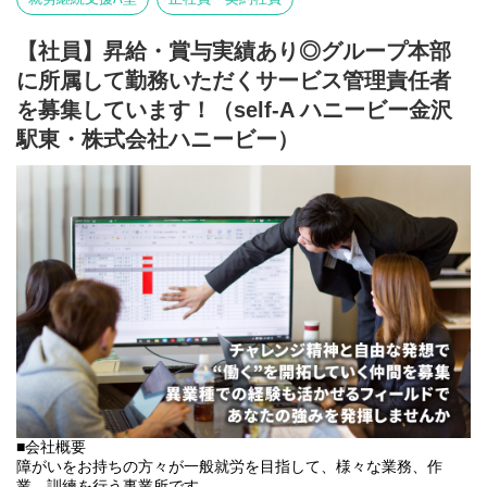
⇒将来の自立した生活や就労を見据え、生活する力や困難を解決
Q,広報活動をやってみたいのですが、未経験でも大丈夫ですか？
する力、 働く力などを身につけるサービス。
【社員】昇給・賞与実績あり◎グループ本部
A,未経験でも大丈夫です！経験値がない分覚えることなどあるか
■業務内容
もしれませんが、運営側で協力して広報していきましょう！実際
に所属して勤務いただくサービス管理責任者
こちらの求人は事業所配置ではなく、グループ本部に所属して働
のSNSアカウントはこちら
いていただくサービス管理責任者を募集しています。
を募集しています！（self-A ハニービー金沢
⇨
https://www.instagram.com/kodomo_taikenhiroba
＼普段は自宅最寄りの事業所で勤務していただいてOK！／
駅東・株式会社ハニービー）
本部に所属して直営店事業所や加盟店事業所のSVを担って頂きま
Q,仲良い友だちと一緒に活動に参加したりするのは大丈夫です
す。
か？
出張が多くなりますので待遇も高くなっております。
A,ぜひご一緒に活動しましょう！こどもたちをお連れするのはも
また直営店事業所でサビ管の欠員が出た場合は一定期間現場へフ
ちろん、ご友人などを誘って、こどもたちと一緒に貴重な時間を
ォローに入っていただくこともあります。
共有しませんか？まずは見学からお気軽にご参加ください！
直営店事業所、加盟店事業所のSV業務/就労施設でのサービス管理
Q,親子で参加する場合、実子分の体験料金は無料になるのでしょ
責任者の業務
うか？
・個別支援計画の作成一式。（弊社システムを使用して作成して
A,現在のスタッフは実子分は体験料金を福利厚生のような形で、
いきます。）
会社負担としているため無料で実子は参加していただいてます。
・利用者さん、ご両親、外部関係機関との連絡調整。
そのおかげで参加料金を気にせず気軽に企画する事が出来まし
・相談員、事業所支援員との会議、連絡等。
た、というお声をいただいております。
・その他、付随する業務
・パラグライダー
・滝行
■会社概要
弊社グループのサービス管理責任者の業務内容は他社さんと比べ
・ドラム缶風呂 etc...
障がいをお持ちの方々が一般就労を目指して、様々な業務、作
て働き安い環境を整え業務負荷を減らす工夫をしております。
業、訓練を行う事業所です。
・支援費請求は行いません。代理請求を導入していますので利用