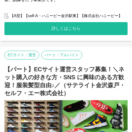
こどもに体験させてみたかった事を実現するきっかけにもぜひ活
記録のチェックのみです。
かしてください！
弊社グループでは主に以下のパターンの事業所を全国に展開をさ
・個別支援計画、ケース記録を含めた必要な様々な書類は管理シ
せて頂いております。
ステムを使用しているのでPC１つで管理できる体制となっていま
【A型】【self-A・ハニービー金沢駅東】【株式会社ハニービー】
■HP
【就労継続支援A型事業所】
す。
https://kodomo-taikenhiroba.info/
⇒障がい者の方々と雇用契約を結んで業務を行って頂きながら一
・行政への変更届等の提出書類のサポートも会社として行ってい
詳しくはこちら
般就労を目指すサービス。
るので資格はもっているが、正直できるか自信のない方でも安心
【就労継続支援B型事業所】
して働ける環境が整っています。
グループ内でのお仕事とは、また違った立場や環境でこれまでの
⇒障がい者の方々とは非雇用型で内職などの作業を中心にA型や一
経験やスキルはもちろん、自分のやりたい、なりたいを実現する
般就労を目指す、または高い工賃を目指すサービス。
チャンスです！
【共同生活援助（障がい者グループホーム）】
ECサイト・運営
パート・アルバイト
⇒将来の自立した生活や就労を見据え、生活する力や困難を解決
こども体験広場を通じて、ご自身の子どもの可能性を広げるチャ
する力、 働く力などを身につけるサービス。
ンスです！
【パート】ECサイト運営スタッフ募集！＼ネ
■業務内容
まずは、見学から参加してみませんか？
ット購入の好きな方・SNS に興味のある方歓
こちらの求人は事業所配置ではなく、グループ本部に所属して働
いていただくサービス管理責任者を募集しています。
迎！服装髪型自由♪／（サテライト金沢森戸・
ご応募お待ちしています。
＼普段は自宅最寄りの事業所で勤務していただいてOK！／
セルフ・エー株式会社）
本部に所属して直営店事業所や加盟店事業所のSVを担って頂きま
弊社は、全国113拠点※で福祉・就労支援事業を展開するセルフ・
す。
エーグループの一員です。
出張が多くなりますので待遇も高くなっております。
グループ全体で培った豊富なノウハウとネットワークを活かし、
また直営店事業所でサビ管の欠員が出た場合は一定期間現場へフ
スタッフが安心して長く働ける職場づくりに取り組んでいます。
ォローに入っていただくこともあります。
※2025年4月時点
直営店事業所、加盟店事業所のSV業務/就労施設でのサービス管理