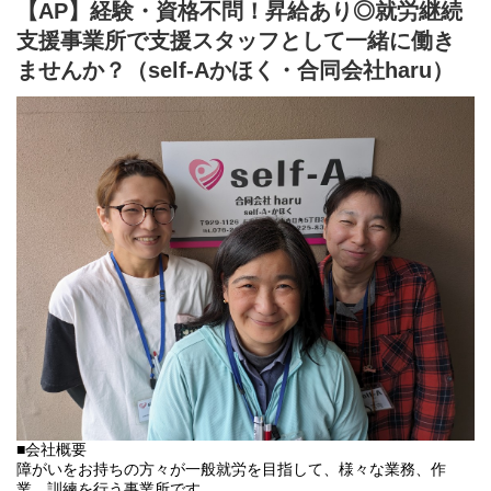
福祉的就労場所（就労継続支援A型事業所、就労継続支援B型事業
【AP】経験・資格不問！昇給あり◎就労継続
所）を全国で約80事業所を展開。
支援事業所で支援スタッフとして一緒に働き
これまで延べ4,000名の障がい者雇用ネットワークを構築していま
す。
ませんか？（self-Aかほく・合同会社haru）
個々に合わせたマネジメントを実施し、業務とのマッチングによ
り仕事への“意欲”や“働きがい”を引き出します。
様々なスキルや能力を持った人材と業務のマッチングにより、障
がい者の“底力”を引き出し戦力化を実現します。
その他にもEC事業やスニーカー事業、飲食事業やM&A等様々なチ
ャレンジを行い、
社員や障がい者の自己実現に向けて事業を展開しています。
。
■会社概要
障がいをお持ちの方々が一般就労を目指して、様々な業務、作
業、訓練を行う事業所です。