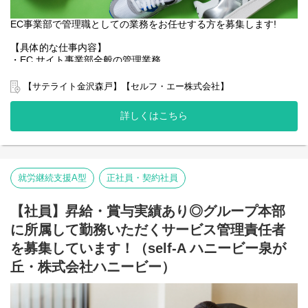
★当日運営
・待ち合わせ場所にて集合し出発！トイレ休憩などしながら、目
弊社グループのサービス管理責任者の業務内容は他社さんと比べ
EC事業部で管理職としての業務をお任せする方を募集します!
的地到着
て働き安い環境を整え業務負荷を減らす工夫をしております。
・体験場所で全力で遊ぶ姿がシャッターチャンス！素敵な写真を
【具体的な仕事内容】
・支援費請求は行いません。代理請求を導入していますので利用
撮影
・EC サイト事業部全般の管理業務
記録のチェックのみです。
・楽しかったことや、学んだこと、スポットの魅力などのメモ
・楽天、Yahoo、Amazon、自社サイト、越境EC サイトやフリマ
・個別支援計画、ケース記録を含めた必要な様々な書類は管理シ
・満喫後、待ち合わせ場所へ帰宅し、解散と片付けをして、終了
サイト等の業務内容の把握
ステムを使用しているのでPC１つで管理できる体制となっていま
【サテライト金沢森戸】【セルフ・エー株式会社】
・ 売上全般の管理
す。
★振り返り
・業務最適化
・行政への変更届等の提出書類のサポートも会社として行ってい
詳しくはこちら
・振り返りをして、イベントの内容や参加者からの評価などか
・その他サポート業務
るので資格はもっているが、正直できるか自信のない方でも安心
ら、次回のイベントでより楽しんでもらえるよう情報を整理
して働ける環境が整っています。
★広報
＜残業ほば無し！週休二日制で働きやすい！＞
・当日撮影した写真や振り返り内容を踏まえて、SNSやホームペ
チームで業務をこなし、負荷がかかりすぎないように業務調整し
ージでいきたくなるような、誰かにおすすめしたくなるような情
就労継続支援A型
正社員・契約社員
ているため、残業はほぼ無し。
報としてSNSやホームページで発信
お休みは週休二日制（基本土日祝休み、なお、土曜日は社内カレ
ンダーにより出勤の場合あり）で、
【社員】昇給・賞与実績あり◎グループ本部
上記の中で、これがやりたいな！これ私もできそう！などご自身
有給休暇取得率も高いのが当社のウリです。
の思いをお聞かせください！
に所属して勤務いただくサービス管理責任者
産休育休の実績もあり、ご家族をお持ちの方も働きやすい環境で
まずは、実際の活動を知っていただけるよう、活動当日見学も可
す。
を募集しています！（self-A ハニービー泉が
能ですので、お気軽にご相談ください！
丘・株式会社ハニービー）
■セルフ・エ一の強み
実際の活動の様子はこちら
「障がい者の就労支援」のミッションの下、
⇨
https://www.instagram.com/kodomo_taikenhiroba
福祉的就労場所（就労継続支援A型事業所、就労継続支援B型事業
ーーーーーーーーーーーーーーーーーーーーーーーーーーーーー
所）を全国で約80事業所を展開。