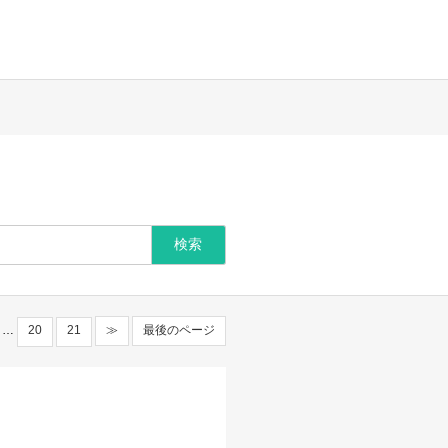
…
20
21
≫
最後のページ