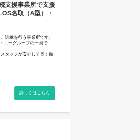
続支援事業所で支援
LOS名取（A型）・
業、訓練を行う事業所です。
フ・エーグループの一員で
、スタッフが安心して長く働
頂いております。
一般就労を目指すサービス。
詳しくはこちら
一般就労を目指す、または
す。