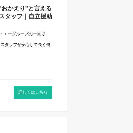
"おかえり"と言える
スタッフ｜自立援助
せん。
フ・エーグループの一員で
、スタッフが安心して長く働
業、訓練を行う事業所です。
フ・エーグループの一員で
、スタッフが安心して長く働
詳しくはこちら
させて頂いております。
一般就労を目指すサービス。
一般就労を目指す、または