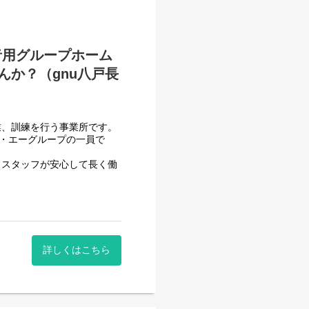
ポートをしていき、自立した
者用グループホーム
か？（gnu八戸長
業、訓練を行う事業所です。
フ・エーグループの一員で
せん。
、スタッフが安心して長く働
させて頂いております。
一般就労を目指すサービス。
詳しくはこちら
一般就労を目指す、または
する力、 働く力などを身に