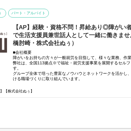
■業務内容
利用者さんと様々なお話をしながら、日常生活の困りごとをサ
）
パート・アルバイト
生活が送れるように支援していくのがお仕事となります。
・朝食や夕食の食事の盛り付け並びに提供
【AP】経験・資格不問！昇給あり◎障がい
・利用者様のお部屋や掃除のお手伝いや共有スペースの掃除
・その他の利用者様の生活サポート
で生活支援員兼世話人として一緒に働きません
・利用者様の話し相手や相談相手
橋肘崎・株式会社ぬぅ）
・支援記録のタブレット入力作業
・その他、付随する業務
■会社概要
障がいをお持ちの方々が一般就労を目指して、様々な業務、作
基本的に食事、入浴、排泄のような介助・介護の作業はありま
弊社は、全国113拠点※で福祉・就労支援事業を展開するセル
す。
未経験の方でもご安心ください！
グループ全体で培った豊富なノウハウとネットワークを活かし
ける職場づくりに取り組んでいます。
※2025年4月時点
弊社グループでは主に以下のパターンの事業所を全国に展開を
崎】【株式会社ぬぅ】
【就労継続支援A型事業所】
⇒障がい者の方々と雇用契約を結んで業務を行って頂きながら
【就労継続支援B型事業所】
⇒障がい者の方々とは非雇用型で内職などの作業を中心にA型や
高い工賃を目指すサービス。
【共同生活援助（障がい者グループホーム）】
⇒将来の自立した生活や就労を見据え、生活する力や困難を解決