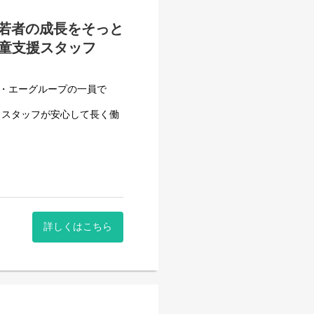
する力、 働く力などを身に
若者の成長をそっと
児童支援スタッフ
フ・エーグループの一員で
、スタッフが安心して長く働
もたちが、
業、訓練を行う事業所です。
フ・エーグループの一員で
、スタッフが安心して長く働
詳しくはこちら
させて頂いております。
一般就労を目指すサービス。
一般就労を目指す、または