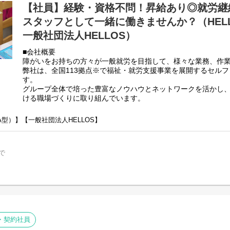
【社員】経験・資格不問！昇給あり◎就労継
スタッフとして一緒に働きませんか？（HEL
一般社団法人HELLOS）
■会社概要
障がいをお持ちの方々が一般就労を目指して、様々な業務、作
弊社は、全国113拠点※で福祉・就労支援事業を展開するセル
す。
グループ全体で培った豊富なノウハウとネットワークを活かし
ける職場づくりに取り組んでいます。
※2025年4月時点
弊社グループでは2つのパターンの事業所を全国に展開をさせて
A型）】【一般社団法人HELLOS】
【就労継続支援A型事業所】
⇒障がい者の方々と雇用契約を結んで業務を行って頂きながら
【就労継続支援B型事業所】
で
⇒障がい者の方々とは非雇用型で内職などの作業を中心にA型や
高い工賃を目指すサービス。
利用者さんの日々の訓練をサポートする支援員を募集していま
■業務内容
・利用者様の直接支援および指導
・施設外作業の同行
・契約社員
・利用者様とコミュニケーションを取る