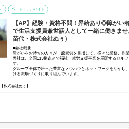
■業務内容
利用者さんと様々なお話をしながら、日常生活の困りごとをサ
）
パート・アルバイト
生活が送れるように支援していくのがお仕事となります。
・朝食や夕食の食事の盛り付け並びに提供
【AP】経験・資格不問！昇給あり◎障がい
・社用車を利用して日用品の買い出し
・利用者様のお部屋や掃除のお手伝いや共有スペースの掃除
で生活支援員兼世話人として一緒に働きません
・その他の利用者様の生活サポート
苗代・株式会社ぬぅ）
・利用者様の話し相手や相談相手
・支援記録のPC入力作業
■会社概要
・献立、シフト作成
障がいをお持ちの方々が一般就労を目指して、様々な業務、作
・その他、付随する業務
弊社は、全国113拠点※で福祉・就労支援事業を展開するセル
す。
基本的に食事、入浴、排泄のような介助・介護の作業はありま
グループ全体で培った豊富なノウハウとネットワークを活かし
ける職場づくりに取り組んでいます。
未経験の方でもご安心ください！
※2025年4月時点
弊社グループでは主に以下のパターンの事業所を全国に展開を
】【株式会社ぬぅ】
【就労継続支援A型事業所】
⇒障がい者の方々と雇用契約を結んで業務を行って頂きながら
【就労継続支援B型事業所】
⇒障がい者の方々とは非雇用型で内職などの作業を中心にA型や
高い工賃を目指すサービス。
【共同生活援助（障がい者グループホーム）】
⇒将来の自立した生活や就労を見据え、生活する力や困難を解決
つけるサービス。