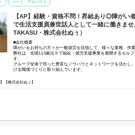
高い工賃を目指すサービス。
）
パート・アルバイト
食事や掃除、金銭管理などの日常生活のサポートを通じて、
【共同生活援助（障がい者グループホーム）】
一人で生きていくための力を少しずつ身につけてもらう。
⇒将来の自立した生活や就労を見据え、生活する力や困難を解決
【AP】経験・資格不問！昇給あり◎障がい
つけるサービス。
私たちが目指しているのは、
"やってあげる支援"ではなく、
で生活支援員兼世話人として一緒に働きません
"自分でできるようになる支援"です。
TAKASU・株式会社ぬぅ）
「何か特別なことをしなければいけないのかな…」
特別な経験やスキルよりも、
■会社概要
そんな心配はいりません。
障がいをお持ちの方々が一般就労を目指して、様々な業務、作
「人の話をちゃんと聞ける」
弊社は、全国113拠点※で福祉・就労支援事業を展開するセル
「相手を否定せず受け止められる」
私たちが運営する自立援助ホームは、さまざまな事情で家庭での
す。
「感情的にならず向き合える」
上の子どもたちが、自立に向けて生活する場所です。
グループ全体で培った豊富なノウハウとネットワークを活かし
ける職場づくりに取り組んでいます。
そんな人柄を大切にしています。
支援と聞くと難しく感じるかもしれませんが、実際は日常の中
※2025年4月時点
が中心です。
弊社グループでは主に以下のパターンの事業所を全国に展開を
SU】【株式会社ぬぅ】
この仕事が合うのは、こんな方
【就労継続支援A型事業所】
「おはよう」
■子育て経験を活かして働きたい方
⇒障がい者の方々と雇用契約を結んで業務を行って頂きながら
「今日はどんな一日だった？」
■人の話を聞くことが好きな方
【就労継続支援B型事業所】
「何か困っていることはない？」
■福祉・教育・保育に興味がある方
⇒障がい者の方々とは非雇用型で内職などの作業を中心にA型や
■誰かの成長を見守ることにやりがいを感じる方
高い工賃を目指すサービス。
そんな何気ない会話が、子どもたちにとって安心できる時間に
■未経験から福祉の仕事に挑戦したい方
【共同生活援助（障がい者グループホーム）】
■地域で長く働ける仕事を探している方
⇒将来の自立した生活や就労を見据え、生活する力や困難を解決
食事や掃除、洗濯などの日常生活を見守りながら、一人で生活
つけるサービス。
身につけられるようサポートしていく仕事です。
子どもたちが安心して暮らし、未来へ進める場所を一緒につく
■業務内容