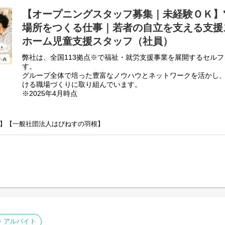
・送迎
【オープニングスタッフ募集｜未経験ＯＫ】
・その他支援記録作成 など
場所をつくる仕事｜若者の自立を支える支援
基本的に食事や入浴、排泄のような介助・介護の作業はありま
ホーム児童支援スタッフ（社員）
未経験の方でもご安心ください！
弊社は、全国113拠点※で福祉・就労支援事業を展開するセル
す。
グループ全体で培った豊富なノウハウとネットワークを活かし
ける職場づくりに取り組んでいます。
※2025年4月時点
■会社概要
障がいをお持ちの方々が一般就労を目指して、様々な業務、作
】【一般社団法人はぴねすの羽根】
弊社は、全国113拠点※で福祉・就労支援事業を展開するセル
す。
グループ全体で培った豊富なノウハウとネットワークを活かし
ける職場づくりに取り組んでいます。
※2025年4月時点
弊社グループでは主に以下のパターンの事業所を全国に展開を
【就労継続支援A型事業所】
⇒障がい者の方々と雇用契約を結んで業務を行って頂きながら
【就労継続支援B型事業所】
⇒障がい者の方々とは非雇用型で内職などの作業を中心にA型や
高い工賃を目指すサービス。
・アルバイト