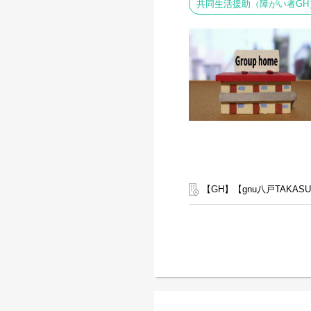
共同生活援助（障がい者GH
【GH】【gnu八戸TAKA