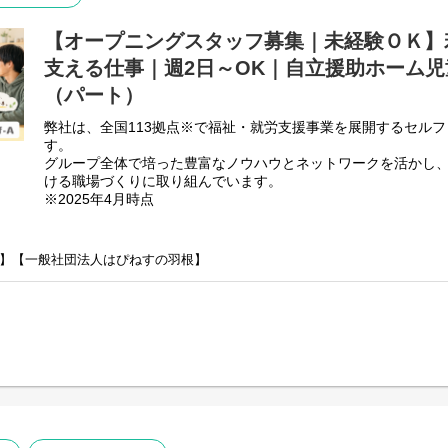
【共同生活援助（障がい者グループホーム）】
⇒将来の自立した生活や就労を見据え、生活する力や困難を解決
【オープニングスタッフ募集｜未経験ＯＫ】
つけるサービス。
支える仕事｜週2日～OK｜自立援助ホーム
（パート）
「ただいま」と言える場所がない。
弊社は、全国113拠点※で福祉・就労支援事業を展開するセル
そんな子どもたちがいます。
す。
グループ全体で培った豊富なノウハウとネットワークを活かし
私たちが新たに開設する自立援助ホームは、
ける職場づくりに取り組んでいます。
様々な事情で家庭で暮らすことが難しくなった15歳以上の子ど
※2025年4月時点
安心して生活し、自立を目指すための居場所です。
■会社概要
支援と聞くと特別なことを想像するかもしれません。
障がいをお持ちの方々が一般就労を目指して、様々な業務、作
】【一般社団法人はぴねすの羽根】
弊社は、全国113拠点※で福祉・就労支援事業を展開するセル
でも実際は、
す。
グループ全体で培った豊富なノウハウとネットワークを活かし
「おはよう」
ける職場づくりに取り組んでいます。
「学校どうだった？」
※2025年4月時点
「今日はどんな一日だった？」
弊社グループでは主に以下のパターンの事業所を全国に展開を
「何か困っていることはない？」
【就労継続支援A型事業所】
⇒障がい者の方々と雇用契約を結んで業務を行って頂きながら
そんな何気ない会話の積み重ねが、
【就労継続支援B型事業所】
子どもたちにとって大きな支えになります。
⇒障がい者の方々とは非雇用型で内職などの作業を中心にA型や