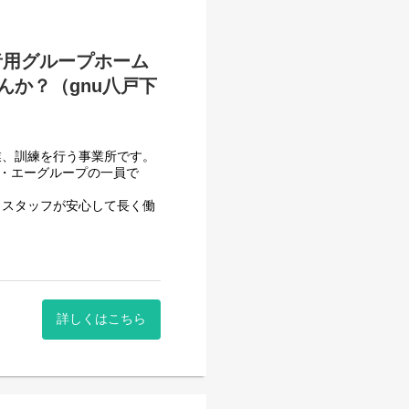
、「自分でできるようになる
ポートをしていき、自立した
。
者用グループホーム
か？（gnu八戸下
業、訓練を行う事業所です。
フ・エーグループの一員で
せん。
、スタッフが安心して長く働
させて頂いております。
っていただける方を募集して
一般就労を目指すサービス。
詳しくはこちら
一般就労を目指す、または
する力、 働く力などを身に