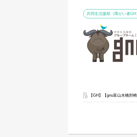
共同生活援助（障がい者GH
【GH】【gnu富山水橋肘