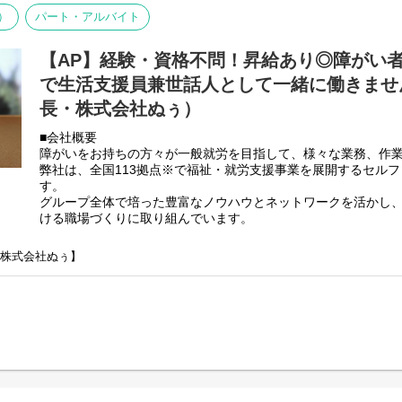
私たちが大切にしているのは、「やってあげる支援」ではなく
います。
利用者さんと様々なお話をしながら、日常生活の困りごとをサ
）
パート・アルバイト
支援」。
生活が送れるように支援していくのがお仕事となります。
・朝食や夕食の食事の盛り付け並びに提供
子どもたちの成長を信じ、見守り、必要な時に手を差し伸べる
【AP】経験・資格不問！昇給あり◎障がい
・社用車を利用して日用品の買い出し
・利用者様のお部屋や掃除のお手伝いや共有スペースの掃除
そんな関わり方ができる方をお待ちしています。
で生活支援員兼世話人として一緒に働きません
・その他の利用者様の生活サポート
長・株式会社ぬぅ）
・利用者様の話し相手や相談相手
この仕事が合うのは、こんな方
・支援記録のPC入力作業
■会社概要
■子育て経験を活かして働きたい方
・献立、シフト作成
障がいをお持ちの方々が一般就労を目指して、様々な業務、作
■人の話を聞くことが好きな方
・その他、付随する業務
弊社は、全国113拠点※で福祉・就労支援事業を展開するセル
■福祉・教育・保育に興味がある方
す。
■誰かの成長を見守ることにやりがいを感じる方
基本的に食事、入浴、排泄のような介助・介護の作業はありま
グループ全体で培った豊富なノウハウとネットワークを活かし
■未経験から福祉の仕事に挑戦したい方
ける職場づくりに取り組んでいます。
未経験の方でもご安心ください！
■地域で長く働ける仕事を探している方
※2025年4月時点
弊社グループでは主に以下のパターンの事業所を全国に展開を
【株式会社ぬぅ】
子どもたちが安心して暮らし、未来へ進める場所を一緒につく
【就労継続支援A型事業所】
います。
⇒障がい者の方々と雇用契約を結んで業務を行って頂きながら
【就労継続支援B型事業所】
⇒障がい者の方々とは非雇用型で内職などの作業を中心にA型や
高い工賃を目指すサービス。
【共同生活援助（障がい者グループホーム）】
⇒将来の自立した生活や就労を見据え、生活する力や困難を解決
つけるサービス。