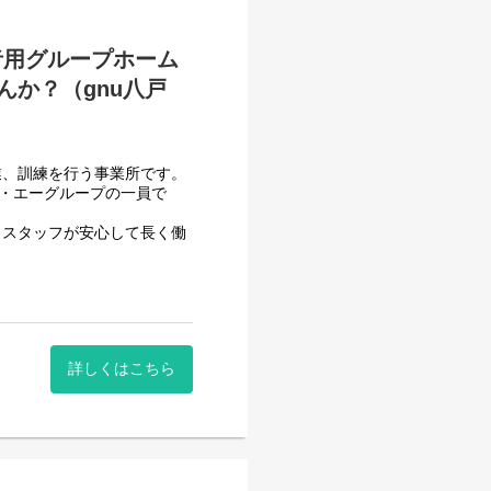
する力、 働く力などを身に
者用グループホーム
か？（gnu八戸
業、訓練を行う事業所です。
フ・エーグループの一員で
生活が難しくなった15歳以
、スタッフが安心して長く働
で子どもたちに寄り添うこと
させて頂いております。
一般就労を目指すサービス。
詳しくはこちら
一般就労を目指す、または
なります。
する力、 働く力などを身に
していくための力を少しずつ
っていただける方を募集して