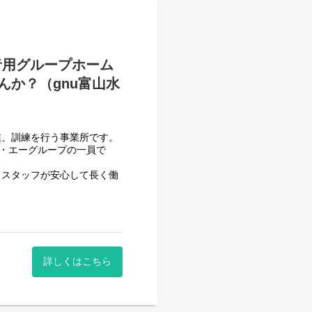
ポートをしていき、自立した
者用グループホーム
か？（gnu富山水
業、訓練を行う事業所です。
せん。
フ・エーグループの一員で
、スタッフが安心して長く働
させて頂いております。
一般就労を目指すサービス。
詳しくはこちら
一般就労を目指す、または
する力、 働く力などを身に