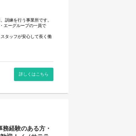
減らす工夫をしております。
で管理できる体制となって
業、訓練を行う事業所です。
フ・エーグループの一員で
きるか自信のない方でも安心
、スタッフが安心して長く働
させて頂いております。
一般就労を目指すサービス。
詳しくはこちら
一般就労を目指す、または
する力、 働く力などを身に
働いていただくサービス管理
事務経験のある方・
ます。