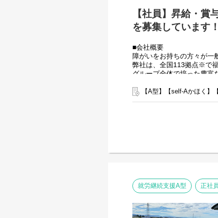
【社員】昇給・賞
を募集しています！（
■会社概要
障がいをお持ちの方々が一
弊社は、全国113拠点※
グループ全体で培った豊富
す。
※2025年4月時点
【A型】【self-Aかほく】
弊社グループでは主に以下
【就労継続支援A型事業所
⇒障がい者の方々と雇用契
【就労継続支援B型事業所
⇒障がい者の方々とは非雇
【共同生活援助（障がい者
⇒将来の自立した生活や就
■業務内容
こちらの求人は事業所配置
就労継続支援A型
正社
＼普段は自宅最寄りの事業
本部に所属して直営店事業
出張が多くなりますので待
また直営店事業所でサビ管