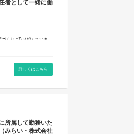
任者として一緒に働
ます。
フォローに入っていただくこ
理責任者の業務
場づくりに取り組んでいま
ていきます。）
詳しくはこちら
べて働き安い環境を整え業務
賃を目指すサービス。
用記録のチェックのみです。
システムを使用しているので
サービス管理責任者を募集し
いるので資格はもっている
ています。
に所属して勤務いた
（みらい・株式会社