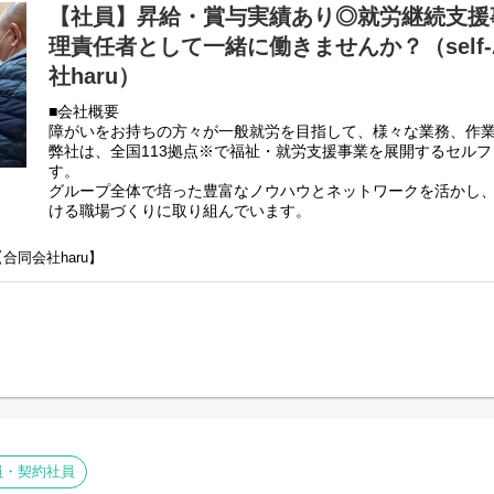
【社員】昇給・賞与実績あり◎就労継続支援
理責任者として一緒に働きませんか？（self-
社haru）
■会社概要
障がいをお持ちの方々が一般就労を目指して、様々な業務、作
弊社は、全国113拠点※で福祉・就労支援事業を展開するセル
す。
グループ全体で培った豊富なノウハウとネットワークを活かし
ける職場づくりに取り組んでいます。
※2025年4月時点
弊社グループでは2つのパターンの事業所を全国に展開をさせて
【合同会社haru】
【就労継続支援A型事業所】
⇒障がい者の方々と雇用契約を結んで業務を行って頂きながら
【就労継続支援B型事業所】
⇒障がい者の方々とは非雇用型で内職などの作業を中心にA型や
高い工賃を目指すサービス。
利用者さんと様々な話しをしながら目標などを一緒に立てて一
頂く、サービス管理責任者を募集しております。
■業務内容
就労施設でのサービス管理責任者の業務。
員・契約社員
・個別支援計画の作成一式。（弊社システムを使用して作成し