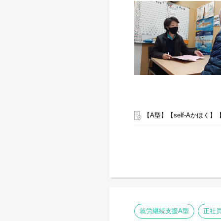
【A型】【self-Aかほく】
就労継続支援A型
正社