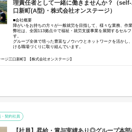
理責任者として一緒に働きませんか？（self-
口新町(A型)・株式会社オンステージ）
のSV業務/就労施設でのサービス管理責任者の業務
。（弊社システムを使用して作成していきます。）
■会社概要
部関係機関との連絡調整。
障がいをお持ちの方々が一般就労を目指して、様々な業務、作
の会議、連絡等。
弊社は、全国113拠点※で福祉・就労支援事業を展開するセル
す。
グループ全体で培った豊富なノウハウとネットワークを活かし
ける職場づくりに取り組んでいます。
理責任者の業務内容は他社さんと比べて働き安い環境を整え業務負荷を
※2025年4月時点
。代理請求を導入していますので利用記録のチェックのみです。
弊社グループでは2つのパターンの事業所を全国に展開をさせて
録を含めた必要な様々な書類は管理システムを使用しているのでPC１つ
ンステージ三口新町】【株式会社オンステージ】
【就労継続支援A型事業所】
⇒障がい者の方々と雇用契約を結んで業務を行って頂きながら
書類のサポートも会社として行っているので資格はもっているが、正直
【就労継続支援B型事業所】
います。
⇒障がい者の方々とは非雇用型で内職などの作業を中心にA型や
高い工賃を目指すサービス。
利用者さんと様々な話しをしながら目標などを一緒に立てて一
頂く、サービス管理責任者を募集しております。
■業務内容
就労施設でのサービス管理責任者の業務。
員・契約社員
・個別支援計画の作成一式。（弊社システムを使用して作成し
・利用者さん、ご両親、外部関係機関との連絡調整。
【社員】昇給・賞与実績あり◎グループ本部
・相談員、事業所支援員との会議、連絡等。