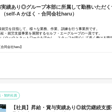
・利用者さん、ご両親、外部関係機関との連絡調整。
与実績あり◎グループ本部に所属して勤務いただく
・相談員、事業所支援員との会議、連絡等。
・その他、付随する業務
self-A かほく・合同会社haru）
弊社グループのサービス管理責任者の業務内容は他社さんと比
負荷を減らす工夫をしております。
般就労を目指して、様々な業務、作業、訓練を行う事業所です。
・支援費請求は行いません。代理請求を導入していますので利
で福祉・就労支援事業を展開するセルフ・エーグループの一員です。
・個別支援計画、ケース記録を含めた必要な様々な書類は管理
なノウハウとネットワークを活かし、スタッフが安心して長く働ける職
PC１つで管理できる体制となっています。
・行政への変更届等の提出書類のサポートも会社として行って
正直できるか自信のない方でも安心して働ける環境が整ってい
【合同会社haru】
のパターンの事業所を全国に展開をさせて頂いております。
】
約を結んで業務を行って頂きながら一般就労を目指すサービス。
】
用型で内職などの作業を中心にA型や一般就労を目指す、または高い工
グループホーム）】
労を見据え、生活する力や困難を解決する力、 働く力などを身につける
ではなく、グループ本部に所属して働いていただくサービス管理責任者
員・契約社員
所で勤務していただいてOK！／
所や加盟店事業所のSVを担って頂きます。
遇も高くなっております。
【社員】昇給・賞与実績あり◎就労継続支援
の欠員が出た場合は一定期間現場へフォローに入っていただくこともあ