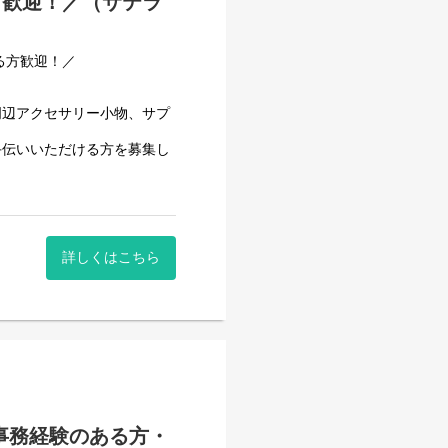
方歓迎！／（サテラ
フォローに入っていただくこ
る方歓迎！／
理責任者の業務
ていきます。）
周辺アクセサリー小物、サプ
手伝いいただける方を募集し
べて働き安い環境を整え業務
用記録のチェックのみです。
業所）を全国で約80事業所を
システムを使用しているので
詳しくはこちら
ます。
いるので資格はもっている
仕事への“意欲”や“働きが
ています。
がい者の“底力”を引き出し
チャレンジを行い、
事務経験のある方・
フ・エーグループの一員で