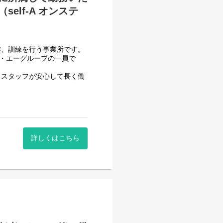
lf-A オンステ
べて働き安い環境を整え業務
）
用記録のチェックのみです。
業、訓練を行う事業所です。
システムを使用しているので
フ・エーグループの一員で
いるので資格はもっているが
、スタッフが安心して長く働
ます。
させて頂いております。
一般就労を目指すサービス。
詳しくはこちら
一般就労を目指す、または
する力、 働く力などを身に
働いていただくサービス管理