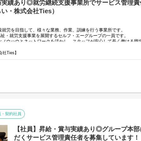
与実績あり◎就労継続支援事業所でサービス管理責
本部に所属して直営店事業所や加盟店事業所のSVを担って頂き
出張が多くなりますので待遇も高くなっております。
い・株式会社Ties）
また直営店事業所でサビ管の欠員が出た場合は一定期間現場へ
ともあります。
般就労を目指して、様々な業務、作業、訓練を行う事業所です。
で福祉・就労支援事業を展開するセルフ・エーグループの一員です。
直営店事業所、加盟店事業所のSV業務/就労施設でのサービス管
なノウハウとネットワークを活かし、スタッフが安心して長く働ける職
・個別支援計画の作成一式。（弊社システムを使用して作成し
・利用者さん、ご両親、外部関係機関との連絡調整。
・相談員、事業所支援員との会議、連絡等。
社Ties】
ターンの事業所を全国に展開をさせて頂いております。
・その他、付随する業務
】
約を結んで業務を行って頂きながら一般就労を目指すサービス。
弊社グループのサービス管理責任者の業務内容は他社さんと比
】
負荷を減らす工夫をしております。
用型で内職などの作業を中心にA型や一般就労を目指す、または高い工
・支援費請求は行いません。代理請求を導入していますので利
・個別支援計画、ケース記録を含めた必要な様々な書類は管理
しながら目標などを一緒に立てて一般就労までのお手伝いをして頂く、
PC１つで管理できる体制となっています。
・行政への変更届等の提出書類のサポートも会社として行って
が、正直できるか自信のない方でも安心して働ける環境が整っ
責任者の業務。
員・契約社員
。（弊社システムを使用して作成していきます。）
部関係機関との連絡調整。
【社員】昇給・賞与実績あり◎グループ本部
の会議、連絡等。
だくサービス管理責任者を募集しています！