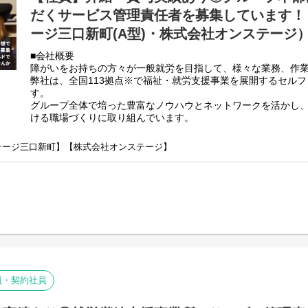
・その他、付随する業務
だくサービス管理責任者を募集しています！（se
弊社グループのサービス管理責任者の業務内容は他社さんと比
ージ三口新町(A型)・株式会社オンステージ
負荷を減らす工夫をしております。
■会社概要
・支援費請求は行いません。代理請求を導入していますので利
障がいをお持ちの方々が一般就労を目指して、様々な業務、作
・個別支援計画、ケース記録を含めた必要な様々な書類は管理
弊社は、全国113拠点※で福祉・就労支援事業を展開するセル
PC１つで管理できる体制となっています。
す。
・行政への変更届等の提出書類のサポートも会社として行って
グループ全体で培った豊富なノウハウとネットワークを活かし
正直できるか自信のない方でも安心して働ける環境が整ってい
ける職場づくりに取り組んでいます。
※2025年4月時点
弊社グループでは主に以下のパターンの事業所を全国に展開を
ンステージ三口新町】【株式会社オンステージ】
【就労継続支援A型事業所】
⇒障がい者の方々と雇用契約を結んで業務を行って頂きながら
【就労継続支援B型事業所】
⇒障がい者の方々とは非雇用型で内職などの作業を中心にA型や
高い工賃を目指すサービス。
【共同生活援助（障がい者グループホーム）】
⇒将来の自立した生活や就労を見据え、生活する力や困難を解決
つけるサービス。
■業務内容
こちらの求人は事業所配置ではなく、グループ本部に所属して
員・契約社員
責任者を募集しています。
＼普段は自宅最寄りの事業所で勤務していただいてOK！／