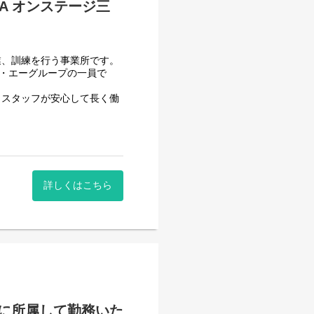
A オンステージ三
業、訓練を行う事業所です。
フ・エーグループの一員で
、スタッフが安心して長く働
減らす工夫をしております。
頂いております。
で管理できる体制となって
一般就労を目指すサービス。
できるか自信のない方でも安
詳しくはこちら
一般就労を目指す、または
般就労までのお手伝いをして
ていきます。）
に所属して勤務いた