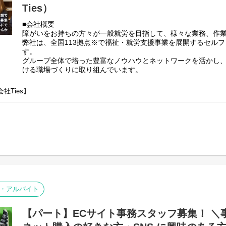
Ties）
理責任者の業務内容は他社さんと比べて働き安い環境を整え業務負荷を
。代理請求を導入していますので利用記録のチェックのみです。
■会社概要
録を含めた必要な様々な書類は管理システムを使用しているのでPC１つ
障がいをお持ちの方々が一般就労を目指して、様々な業務、作
弊社は、全国113拠点※で福祉・就労支援事業を展開するセル
書類のサポートも会社として行っているので資格はもっているが正直で
す。
ます。
グループ全体で培った豊富なノウハウとネットワークを活かし
ける職場づくりに取り組んでいます。
※2025年4月時点
弊社グループでは主に以下のパターンの事業所を全国に展開を
社Ties】
【就労継続支援A型事業所】
⇒障がい者の方々と雇用契約を結んで業務を行って頂きながら
【就労継続支援B型事業所】
⇒障がい者の方々とは非雇用型で内職などの作業を中心にA型や
高い工賃を目指すサービス。
【共同生活援助（障がい者グループホーム）】
⇒将来の自立した生活や就労を見据え、生活する力や困難を解決
つけるサービス。
■業務内容
こちらの求人は事業所配置ではなく、グループ本部に所属して
・アルバイト
責任者を募集しています。
＼普段は自宅最寄りの事業所で勤務していただいてOK！／
【パート】ECサイト事務スタッフ募集！ ＼
本部に所属して直営店事業所や加盟店事業所のSVを担って頂き
出張が多くなりますので待遇も高くなっております。