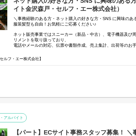
ネット購入の好きな方・SNS に興味のある
また直営店事業所でサビ管の欠員が出た場合は一定期間現場へ
イト金沢森戸・セルフ・エー株式会社）
ともあります。
＼事務経験のある方・ネット購入の好きな方・SNS に興味のあ
服装髪型も自由！お気軽にご応募ください♪
直営店事業所、加盟店事業所のSV業務/就労施設でのサービス管
・個別支援計画の作成一式。（弊社システムを使用して作成し
ネット販売事業ではスニーカー（新品・中古）、電子機器及び
・利用者さん、ご両親、外部関係機関との連絡調整。
リメントを取り扱っており、
・相談員、事業所支援員との会議、連絡等。
電話やメールの対応、伝票や書類作成、売上集計、出荷等のお
・その他、付随する業務
ております！
セルフ・エー株式会社】
弊社グループのサービス管理責任者の業務内容は他社さんと比
■セルフ・エ一の強み
負荷を減らす工夫をしております。
「障がい者の就労支援」のミッションの下、
・支援費請求は行いません。代理請求を導入していますので利
福祉的就労場所（就労継続支援A型事業所、就労継続支援B型事
・個別支援計画、ケース記録を含めた必要な様々な書類は管理
展開。
PC１つで管理できる体制となっています。
これまで延べ4,000名の障がい者雇用ネットワークを構築してい
・行政への変更届等の提出書類のサポートも会社として行って
個々に合わせたマネジメントを実施し、業務とのマッチングにより
が、正直できるか自信のない方でも安心して働ける環境が整っ
い”を引き出します。
様々なスキルや能力を持った人材と業務のマッチングにより、障
戦力化を実現します。
その他にもEC事業やスニーカー事業、飲食事業やM&A等様々な
・アルバイト
社員や障がい者の自己実現に向けて事業を展開しています。
【パート】ECサイト事務スタッフ募集！ ＼
弊社は、全国113拠点※で福祉・就労支援事業を展開するセル