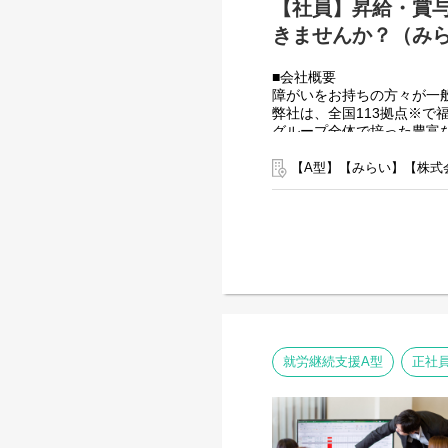
【社員】昇給・賞
きませんか？（みら
■会社概要
障がいをお持ちの方々が一
弊社は、全国113拠点※
グループ全体で培った豊富
す。
※2025年4月時点
【A型】【みらい】【株式会
弊社グループでは2つのパ
【就労継続支援A型事業所
⇒障がい者の方々と雇用契
【就労継続支援B型事業所
⇒障がい者の方々とは非雇
利用者さんと様々な話しを
ております。
■業務内容
就労施設でのサービス管理
就労継続支援A型
正社
・個別支援計画の作成一式
・利用者さん、ご両親、外
・相談員、事業所支援員と
・その他、付随する業務