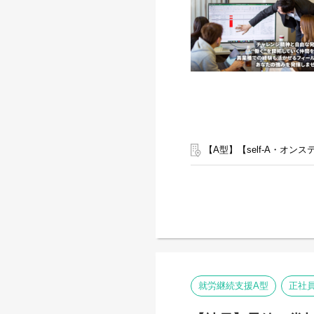
【A型】【self-A・オ
就労継続支援A型
正社