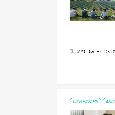
直営店事業所、加盟店事業所
・個別支援計画の作成一式
・利用者さん、ご両親、外
・相談員、事業所支援員と
・その他、付随する業務
弊社グループのサービス管
・支援費請求は行いません
・個別支援計画、ケース記
【A型】【self-A・オ
います。
・行政への変更届等の提出
心して働ける環境が整って
就労継続支援A型
正社