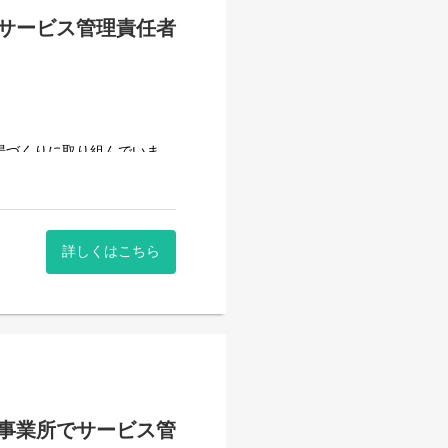
サービス管理責任者
べて働き安い環境を整え業務
用記録のチェックのみです。
システムを使用しているので
場づくりに取り組んでいま
いるので資格はもっているが
ます。
詳しくはこちら
賃を目指すサービス。
サービス。
を募集しています。
事業所でサービス管
ります。