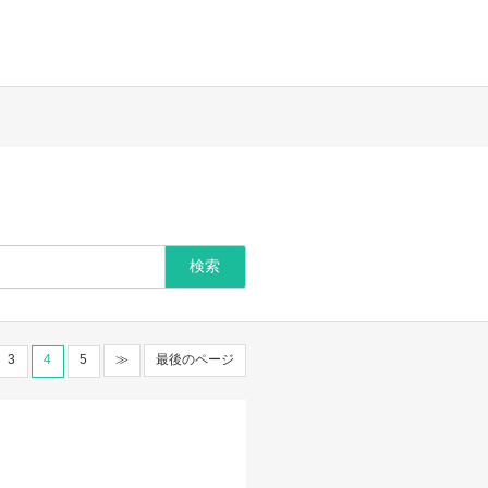
3
4
5
≫
最後のページ