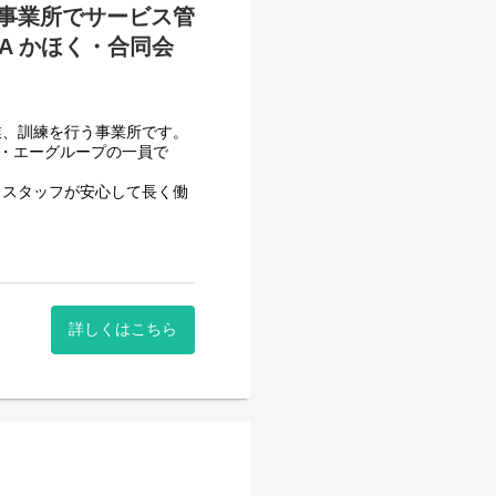
事業所でサービス管
A かほく・合同会
業、訓練を行う事業所です。
フ・エーグループの一員で
、スタッフが安心して長く働
頂いております。
一般就労を目指すサービス。
詳しくはこちら
一般就労を目指す、または
般就労までのお手伝いをして
ていきます。）