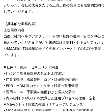
といった、会社の成長を支える上流工程の業務にも段階的に関与
していただきます。
【具体的な業務内容】
主な業務内容
当面は社内ヘルプデスクサポートやIT基盤の運用・管理を中心に
携わっていただきますが、将来的にはIT統制・セキュリティおよ
びM&A時のIT領域確認を担う中核メンバーとしての活躍を期待し
ています。
■ 社内IT・統制・セキュリティ関連
• ITに関する各種規程の策定および改定
• IT資産管理、構成管理、ログ・証跡管理の運用
• EDR、MDM 等のセキュリティ対策の運用管理
• 運用ルール・手順書の整備および属人化防止
• 内部統制（IT統制）を意識した運用プロセスの改善・定着
■ M&Aに伴うIT領域の確認（ITデューデリジェンス）
• M&A検討段階および実行段階におけるIT環境の現状把握