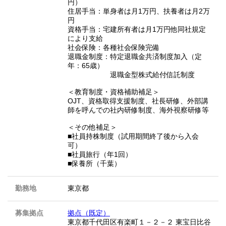
円）
住居手当：単身者は月1万円、扶養者は月2万
円
資格手当：宅建所有者は月1万円他同社規定
により支給
社会保険：各種社会保険完備
退職金制度：特定退職金共済制度加入（定
年：65歳）
退職金型株式給付信託制度
＜教育制度・資格補助補足＞
OJT、資格取得支援制度、社長研修、外部講
師を呼んでの社内研修制度、海外視察研修等
＜その他補足＞
■社員持株制度（試用期間終了後から入会
可）
■社員旅行（年1回）
■保養所（千葉）
勤務地
東京都
募集拠点
拠点（既定）
東京都千代田区有楽町１－２－２ 東宝日比谷