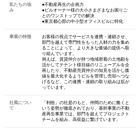
私たちの強
●不動産再生の企画力
み
●ビルオーナー様の大小さまざまなお困りご
とのワンストップでの解決
●東京都心部の中小型オフィスビルに特化
事業の特徴
お客様の視点でサービスを連携・連鎖させ、
部⾨を越えて専⾨性をもった⼈材の⼒を集め
ることによって、より⼤きな価値の提供へ取
り組んでいます。
例えば、賃貸仲介が持つ地域密着の⼟地勘を
活かしてテナント様⽬線のリニューアルを企
画したり、不動産売買仲介の知⾒を活かし価
値を最⼤化するようビルを管理し売却へつな
げるなど、この連携・連鎖の取り組みは拡が
っています。
社風につい
「利他」の社是のもと、仲間のために働くと
て
いう姿勢が徹底されており、基幹事業の不動
産再生事業では、部門を超えてプロジェクト
チームを組み、高収益に繋げています。