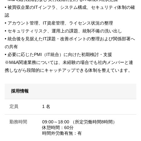
• 被買収企業のITインフラ、システム構成、セキュリティ体制の確
認
• アカウント管理、IT資産管理、ライセンス状況の整理
• セキュリティリスク、運用上の課題、統制不備の洗い出し
• 統合後を見据えたIT課題・改善ポイントの整理および関係部署へ
の共有
• 必要に応じたPMI（IT統合）に向けた初期検討・支援
※M&A関連業務については、未経験の場合でも社内メンバーと連
携しながら段階的にキャッチアップできる体制を整えています。
採用情報
定員
1 名
勤務時間
09:00～18:00 （所定労働時間8時間）
休憩時間：60分
時間外労働有無：有