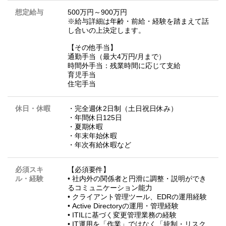
想定給与
500万円～900万円
※給与詳細は年齢・前給・経験を踏まえて話
し合いの上決定します。
【その他手当】
通勤手当（最大4万円/月まで）
時間外手当：残業時間に応じて支給
育児手当
住宅手当
休日・休暇
・完全週休2日制（土日祝日休み）
・年間休日125日
・夏期休暇
・年末年始休暇
・年次有給休暇など
必須スキ
【必須要件】
ル・経験
• 社内外の関係者と円滑に調整・説明ができ
るコミュニケーション能力
• クライアント管理ツール、EDRの運用経験
• Active Directoryの運用・管理経験
• ITILに基づく変更管理業務の経験
• IT運用を「作業」ではなく「統制・リスク