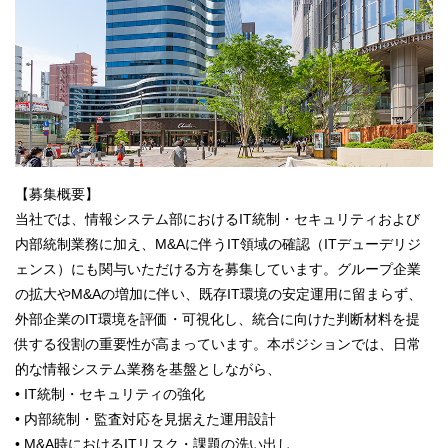
【募集概要】
当社では、情報システム部におけるIT統制・セキュリティおよび
内部統制業務に加え、M&Aに伴うIT領域の確認（ITデューデリジ
ェンス）にも関与いただける方を募集しています。グループ企業
の拡大やM&Aの増加に伴い、既存IT環境の安定運用に留まらず、
外部企業のIT環境を評価・可視化し、統合に向けた判断材料を提
供する役割の重要性が高まっています。本ポジションでは、日常
的な情報システム業務を基盤としながら、
• IT統制・セキュリティの強化
• 内部統制・監査対応を見据えた運用設計
• M&A時におけるITリスク・課題の洗い出し