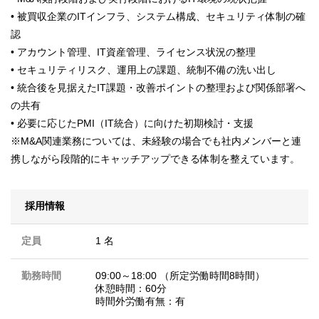
• 被買収企業のITインフラ、システム構成、セキュリティ体制の確
認
• アカウント管理、IT資産管理、ライセンス状況の整理
• セキュリティリスク、運用上の課題、統制不備の洗い出し
• 統合後を見据えたIT課題・改善ポイントの整理および関係部署へ
の共有
• 必要に応じたPMI（IT統合）に向けた初期検討・支援
※M&A関連業務については、未経験の場合でも社内メンバーと連
携しながら段階的にキャッチアップできる体制を整えています。
採用情報
定員
1 名
勤務時間
09:00～18:00 （所定労働時間8時間）
休憩時間：60分
時間外労働有無：有