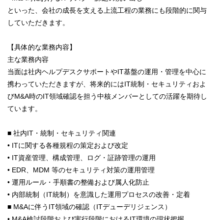
といった、会社の成長を支える上流工程の業務にも段階的に関与
していただきます。
【具体的な業務内容】
主な業務内容
当面は社内ヘルプデスクサポートやIT基盤の運用・管理を中心に
携わっていただきますが、将来的にはIT統制・セキュリティおよ
びM&A時のIT領域確認を担う中核メンバーとしての活躍を期待し
ています。
■ 社内IT・統制・セキュリティ関連
• ITに関する各種規程の策定および改定
• IT資産管理、構成管理、ログ・証跡管理の運用
• EDR、MDM 等のセキュリティ対策の運用管理
• 運用ルール・手順書の整備および属人化防止
• 内部統制（IT統制）を意識した運用プロセスの改善・定着
■ M&Aに伴うIT領域の確認（ITデューデリジェンス）
• M&A検討段階および実行段階におけるIT環境の現状把握