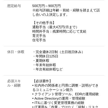
想定給与
500万円～900万円
※給与詳細は年齢・前給・経験を踏まえて話
し合いの上決定します。
【その他手当】
通勤手当（最大4万円/月まで）
時間外手当：残業時間に応じて支給
育児手当
住宅手当
休日・休暇
・完全週休2日制（土日祝日休み）
・年間休日125日
・夏期休暇
・年末年始休暇
・年次有給休暇など
必須スキ
【必須要件】
ル・経験
• 社内外の関係者と円滑に調整・説明ができ
るコミュニケーション能力
• クライアント管理ツール、EDRの運用経験
• Active Directoryの運用・管理経験
• ITILに基づく変更管理業務の経験
• IT運用を「作業」ではなく「統制・リスク