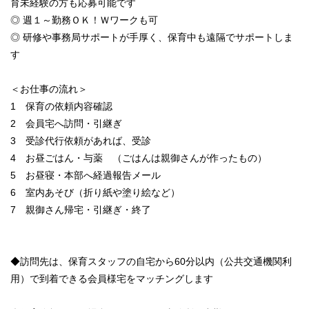
育未経験の方も応募可能です
◎ 週１～勤務ＯＫ！Ｗワークも可
◎ 研修や事務局サポートが手厚く、保育中も遠隔でサポートしま
す
＜お仕事の流れ＞
1 保育の依頼内容確認
2 会員宅へ訪問・引継ぎ
3 受診代行依頼があれば、受診
4 お昼ごはん・与薬 （ごはんは親御さんが作ったもの）
5 お昼寝・本部へ経過報告メール
6 室内あそび（折り紙や塗り絵など）
7 親御さん帰宅・引継ぎ・終了
◆訪問先は、保育スタッフの自宅から60分以内（公共交通機関利
用）で到着できる会員様宅をマッチングします