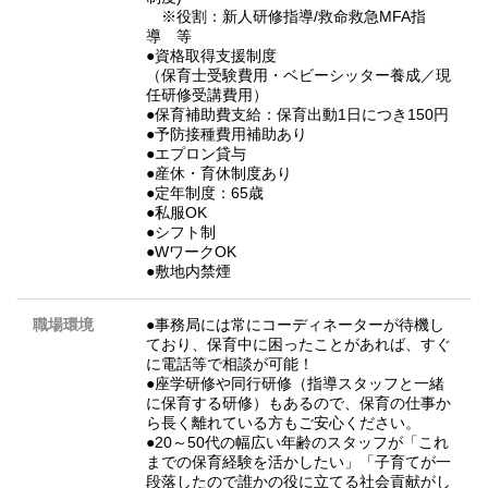
※役割：新人研修指導/救命救急MFA指
導 等
●資格取得支援制度
（保育士受験費用・ベビーシッター養成／現
任研修受講費用）
●保育補助費支給：保育出動1日につき150円
●予防接種費用補助あり
●エプロン貸与
●産休・育休制度あり
●定年制度：65歳
●私服OK
●シフト制
●WワークOK
●敷地内禁煙
職場環境
●事務局には常にコーディネーターが待機し
ており、保育中に困ったことがあれば、すぐ
に電話等で相談が可能！
●座学研修や同行研修（指導スタッフと一緒
に保育する研修）もあるので、保育の仕事か
ら長く離れている方もご安心ください。
●20～50代の幅広い年齢のスタッフが「これ
までの保育経験を活かしたい」「子育てが一
段落したので誰かの役に立てる社会貢献がし