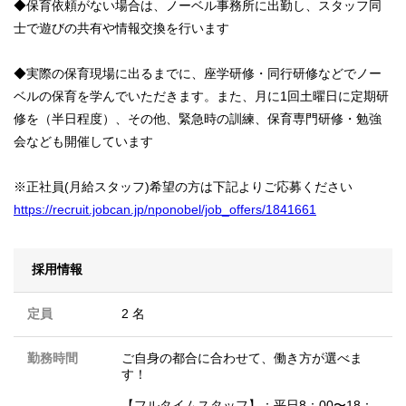
◆保育依頼がない場合は、ノーベル事務所に出勤し、スタッフ同
士で遊びの共有や情報交換を行います
◆実際の保育現場に出るまでに、座学研修・同行研修などでノー
ベルの保育を学んでいただきます。また、月に1回土曜日に定期研
修を（半日程度）、その他、緊急時の訓練、保育専門研修・勉強
会なども開催しています
※正社員(月給スタッフ)希望の方は下記よりご応募ください
https://recruit.jobcan.jp/nponobel/job_offers/1841661
採用情報
定員
2 名
勤務時間
ご自身の都合に合わせて、働き方が選べま
す！
【フルタイムスタッフ】：平日8：00〜18：