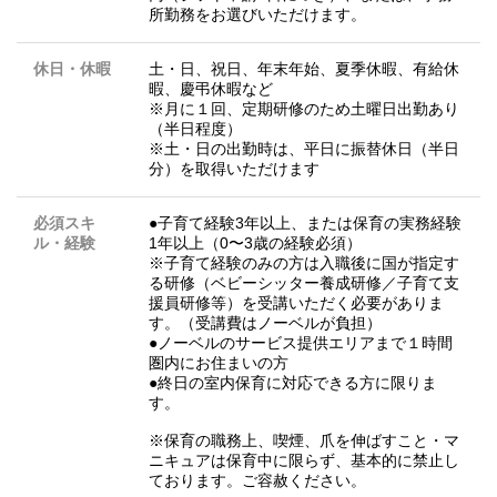
所勤務をお選びいただけます。
休日・休暇
土・日、祝日、年末年始、夏季休暇、有給休
暇、慶弔休暇など
※月に１回、定期研修のため土曜日出勤あり
（半日程度）
※土・日の出勤時は、平日に振替休日（半日
分）を取得いただけます
必須スキ
●子育て経験3年以上、または保育の実務経験
ル・経験
1年以上（0〜3歳の経験必須）
※子育て経験のみの方は入職後に国が指定す
る研修（ベビーシッター養成研修／子育て支
援員研修等）を受講いただく必要がありま
す。（受講費はノーベルが負担）
●ノーベルのサービス提供エリアまで１時間
圏内にお住まいの方
●終日の室内保育に対応できる方に限りま
す。
※保育の職務上、喫煙、爪を伸ばすこと・マ
ニキュアは保育中に限らず、基本的に禁止し
ております。ご容赦ください。