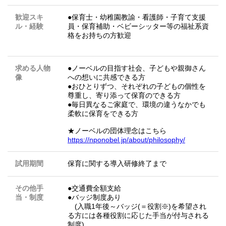
歓迎スキ
●保育士・幼稚園教諭・看護師・子育て支援
ル・経験
員・保育補助・ベビーシッター等の福祉系資
格をお持ちの方歓迎
求める人物
●ノーベルの目指す社会、子どもや親御さん
像
への想いに共感できる方
●おひとりずつ、それぞれの子どもの個性を
尊重し、寄り添って保育のできる方
●毎日異なるご家庭で、環境の違うなかでも
柔軟に保育をできる方
★ノーベルの団体理念はこちら
https://nponobel.jp/about/philosophy/
試用期間
保育に関する導入研修終了まで
その他手
●交通費全額支給
当・制度
●バッジ制度あり
(入職1年後～バッジ(＝役割※)を希望され
る方には各種役割に応じた手当が付与される
制度)