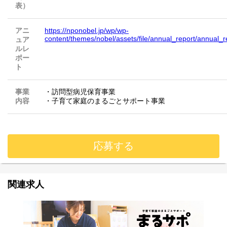
表）
アニ
https://nponobel.jp/wp/wp-
content/themes/nobel/assets/file/annual_report/annual_
ュア
ルレ
ポー
ト
事業
・訪問型病児保育事業
内容
・子育て家庭のまるごとサポート事業
応募する
関連求人