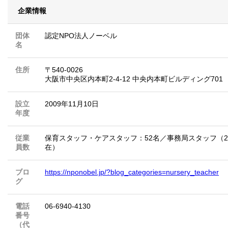
企業情報
団体
認定NPO法人ノーベル
名
住所
〒540-0026
大阪市中央区内本町2-4-12 中央内本町ビルディング701
設立
2009年11月10日
年度
従業
保育スタッフ・ケアスタッフ：52名／事務局スタッフ（20
員数
在）
ブロ
https://nponobel.jp/?blog_categories=nursery_teacher
グ
電話
06-6940-4130
番号
（代