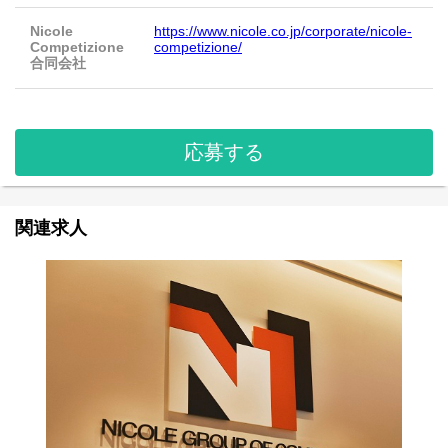
Nicole
https://www.nicole.co.jp/corporate/nicole-
Competizione
competizione/
合同会社
応募する
関連求人