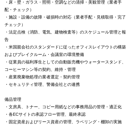
・床・壁・ガラス・照明・空調などの清掃・美観管理（業者手
配・チェック）
・施設・設備の故障・破損時の対応（業者手配・見積取得・完了
チェック）
・法定点検（消防、電気、建物検査等）のスケジュール管理と報
告
・米国親会社のスタンダードに従ったオフィスレイアウトの構築
およびブレイクルーム・会議室の環境整備
・従業員の福利厚生としての自動販売機やウォータースタンド、
コーヒーマシン等の契約、維持・管理
・産業廃棄物処理の業者選定・契約管理
・セキュリティ管理、警備会社との連携
備品管理
・文房具、トナー、コピー用紙などの事務用品の管理・適正化
・各ECサイトの承認フロー管理、最終承認
・固定資産およびリース資産の管理、ラベリング・棚卸の実施