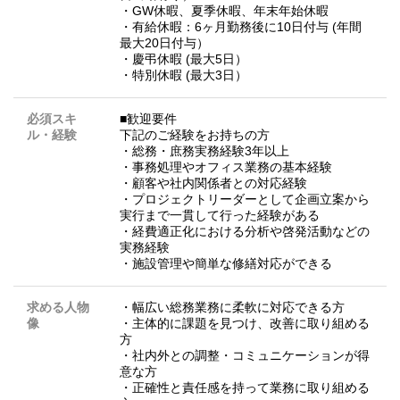
・GW休暇、夏季休暇、年末年始休暇
・有給休暇：6ヶ月勤務後に10日付与 (年間
最大20日付与）
・慶弔休暇 (最大5日）
・特別休暇 (最大3日）
必須スキ
■歓迎要件
ル・経験
下記のご経験をお持ちの方
・総務・庶務実務経験3年以上
・事務処理やオフィス業務の基本経験
・顧客や社内関係者との対応経験
・プロジェクトリーダーとして企画立案から
実行まで一貫して行った経験がある
・経費適正化における分析や啓発活動などの
実務経験
・施設管理や簡単な修繕対応ができる
求める人物
・幅広い総務業務に柔軟に対応できる方
像
・主体的に課題を見つけ、改善に取り組める
方
・社内外との調整・コミュニケーションが得
意な方
・正確性と責任感を持って業務に取り組める