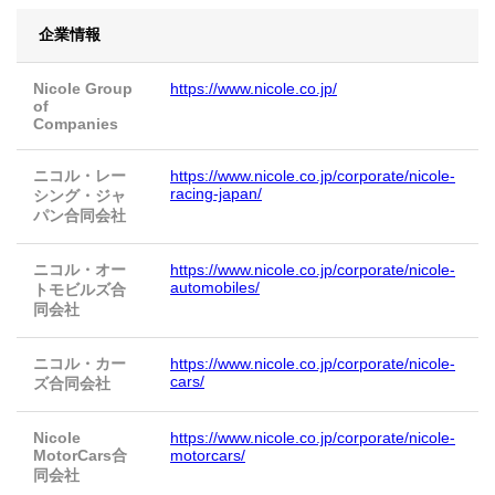
企業情報
Nicole Group
https://www.nicole.co.jp/
of
Companies
ニコル・レー
https://www.nicole.co.jp/corporate/nicole-
racing-japan/
シング・ジャ
パン合同会社
ニコル・オー
https://www.nicole.co.jp/corporate/nicole-
automobiles/
トモビルズ合
同会社
ニコル・カー
https://www.nicole.co.jp/corporate/nicole-
cars/
ズ合同会社
Nicole
https://www.nicole.co.jp/corporate/nicole-
MotorCars合
motorcars/
同会社