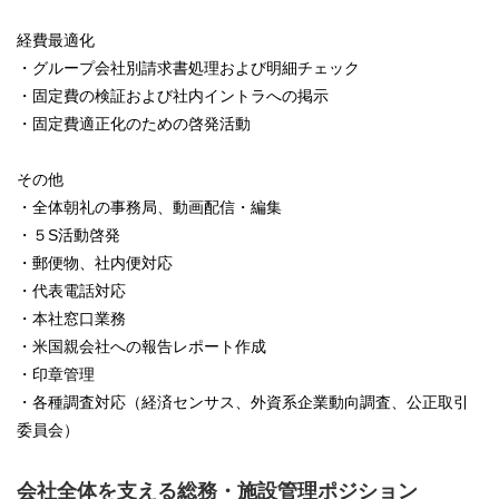
経費最適化
・グループ会社別請求書処理および明細チェック
・固定費の検証および社内イントラへの掲示
・固定費適正化のための啓発活動
その他
・全体朝礼の事務局、動画配信・編集
・５S活動啓発
・郵便物、社内便対応
・代表電話対応
・本社窓口業務
・米国親会社への報告レポート作成
・印章管理
・各種調査対応（経済センサス、外資系企業動向調査、公正取引
委員会）
会社全体を支える総務・施設管理ポジション