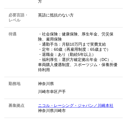
方
必要言語・
英語に抵抗のない方
レベル
待遇
・社会保険：健康保険、厚生年金、労災保
険、雇用保険
・通勤手当：月額10万円まで実費支給
・定年：60歳（再雇用制度：65歳まで）
・退職金：あり（勤続5年以上）
・福利厚生：選択方確定拠出年金（DC）、
車両購入優遇制度、スポーツジム・保養所優
待利用
勤務地
神奈川県
川崎市幸区戸手
募集拠点
ニコル・レーシング・ジャパン／川崎本社
神奈川県川崎市