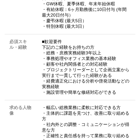
・GW休暇、夏季休暇、年末年始休暇
・有給休暇：6ヶ月勤務後に10日付与 (年間
最大20日付与）
・慶弔休暇 (最大5日）
・特別休暇 (最大3日）
必須スキ
■歓迎要件
ル・経験
下記のご経験をお持ちの方
・総務・庶務実務経験3年以上
・事務処理やオフィス業務の基本経験
・顧客や社内関係者との対応経験
・プロジェクトリーダーとして企画立案から
実行まで一貫して行った経験がある
・経費適正化における分析や啓発活動などの
実務経験
・施設管理や簡単な修繕対応ができる
求める人物
・幅広い総務業務に柔軟に対応できる方
像
・主体的に課題を見つけ、改善に取り組める
方
・社内外との調整・コミュニケーションが得
意な方
・正確性と責任感を持って業務に取り組める