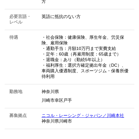
方
必要言語・
英語に抵抗のない方
レベル
待遇
・社会保険：健康保険、厚生年金、労災保
険、雇用保険
・通勤手当：月額10万円まで実費支給
・定年：60歳（再雇用制度：65歳まで）
・退職金：あり（勤続5年以上）
・福利厚生：選択方確定拠出年金（DC）、
車両購入優遇制度、スポーツジム・保養所優
待利用
勤務地
神奈川県
川崎市幸区戸手
募集拠点
ニコル・レーシング・ジャパン／川崎本社
神奈川県川崎市