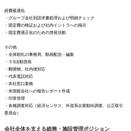
経費最適化
・グループ会社別請求書処理および明細チェック
・固定費の検証および社内イントラへの掲示
・固定費適正化のための啓発活動
その他
・全体朝礼の事務局、動画配信・編集
・５S活動啓発
・郵便物、社内便対応
・代表電話対応
・本社窓口業務
・米国親会社への報告レポート作成
・印章管理
・各種調査対応（経済センサス、外資系企業動向調査、公正取引
委員会）
会社全体を支える総務・施設管理ポジション