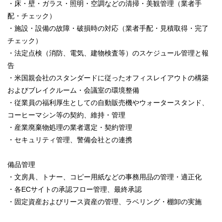
・床・壁・ガラス・照明・空調などの清掃・美観管理（業者手
配・チェック）
・施設・設備の故障・破損時の対応（業者手配・見積取得・完了
チェック）
・法定点検（消防、電気、建物検査等）のスケジュール管理と報
告
・米国親会社のスタンダードに従ったオフィスレイアウトの構築
およびブレイクルーム・会議室の環境整備
・従業員の福利厚生としての自動販売機やウォータースタンド、
コーヒーマシン等の契約、維持・管理
・産業廃棄物処理の業者選定・契約管理
・セキュリティ管理、警備会社との連携
備品管理
・文房具、トナー、コピー用紙などの事務用品の管理・適正化
・各ECサイトの承認フロー管理、最終承認
・固定資産およびリース資産の管理、ラベリング・棚卸の実施