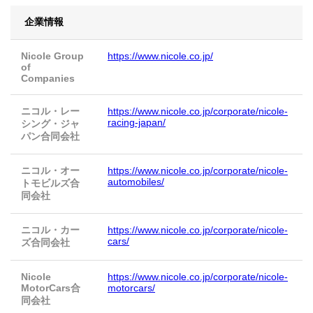
企業情報
Nicole Group
https://www.nicole.co.jp/
of
Companies
ニコル・レー
https://www.nicole.co.jp/corporate/nicole-
racing-japan/
シング・ジャ
パン合同会社
ニコル・オー
https://www.nicole.co.jp/corporate/nicole-
automobiles/
トモビルズ合
同会社
ニコル・カー
https://www.nicole.co.jp/corporate/nicole-
cars/
ズ合同会社
Nicole
https://www.nicole.co.jp/corporate/nicole-
MotorCars合
motorcars/
同会社