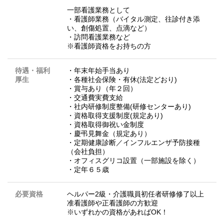
一部看護業務として
・看護師業務（バイタル測定、往診付き添
い、創傷処置、点滴など）
・訪問看護業務など
※看護師資格をお持ちの方
待遇・福利
・年末年始手当あり
厚生
・各種社会保険・有休(法定どおり)
・賞与あり（年２回）
・交通費実費支給
・社内研修制度整備(研修センターあり)
・資格取得支援制度(規定あり)
・資格取得御祝い金制度
・慶弔見舞金（規定あり）
・定期健康診断／インフルエンザ予防接種
（会社負担）
・オフィスグリコ設置（一部施設を除く）
・定年６５歳
必要資格
ヘルパー2級・介護職員初任者研修修了以上
准看護師や正看護師の方歓迎
※いずれかの資格があればOK！