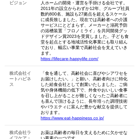
ビジョン
人ホームの開発・運営を手掛ける会社です。
2011年の設立からわずか12年、グループ社員
数約800名、施設も27拠点を超えるスケール
に成長致しました。現在では高齢者への介護
サービスにとどまらず、メーカーと溺死予防
の浴槽装置「フロノミライ」を共同開発グッ
ドデザイン賞2023を受賞しました。子ども食
堂を起点とする地域活性化事業にも取り組ん
でおり、幅広い事業で高齢社会を支えていき
ます。
https://lifecare-happylife.com/
株式会社イ
「食を通して、高齢社会に喜びやシアワセを
ートハピネ
お届けしたい。」と願い、高齢者向けに特化
ス
した給食会社として創業いたしました。ご病
気や身体機能の低下で、外食やおいしい食事
を召し上がることが難しくなったご高齢者に
も喜んで頂けるように、長年培った調理技術
やバラエティに富んだ豊かな献立を提供して
おります。
https://www.eat-happiness.co.jp/
株式会社ラ
お薬は高齢者の毎日を支えるために欠かせな
イフケア・
い要素の一つです。