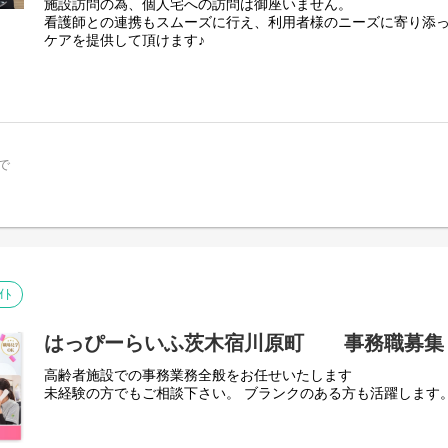
施設訪問の為、個人宅への訪問は御座いません。
看護師との連携もスムーズに行え、利用者様のニーズに寄り添
ケアを提供して頂けます♪
・関節可動域訓練
・筋力トレーニング
・歩行訓練
・リラクゼーション
・立位訓練
・起立練習
で
・呼吸リハ etc…
ｲﾄ
はっぴーらいふ茨木宿川原町 事務職募集
高齢者施設での事務業務全般をお任せいたします
未経験の方でもご相談下さい。 ブランクのある方も活躍します