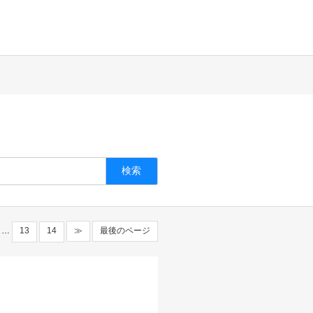
…
13
14
≫
最後のページ