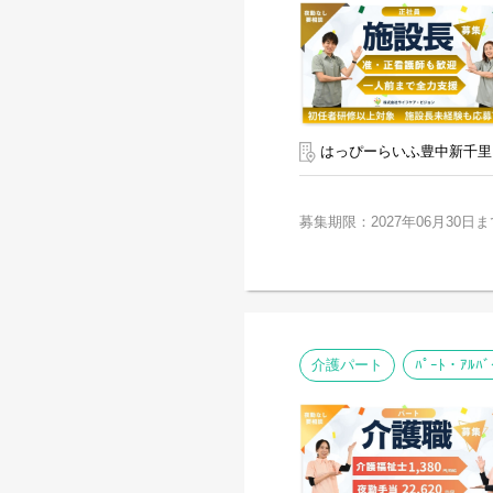
はっぴーらいふ豊中新千里
募集期限：2027年06月30日ま
介護パート
ﾊﾟｰﾄ・ｱﾙﾊﾞ