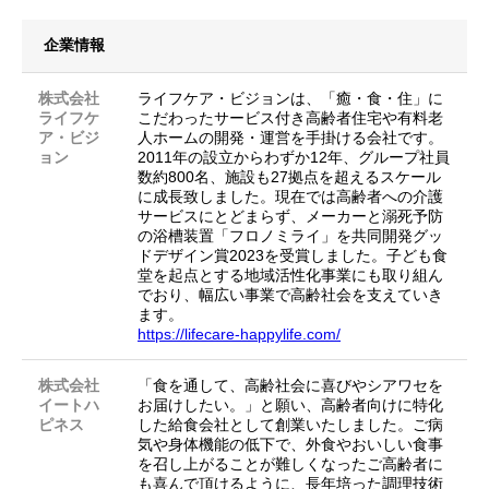
企業情報
株式会社
ライフケア・ビジョンは、「癒・食・住」に
ライフケ
こだわったサービス付き高齢者住宅や有料老
ア・ビジ
人ホームの開発・運営を手掛ける会社です。
ョン
2011年の設立からわずか12年、グループ社員
数約800名、施設も27拠点を超えるスケール
に成長致しました。現在では高齢者への介護
サービスにとどまらず、メーカーと溺死予防
の浴槽装置「フロノミライ」を共同開発グッ
ドデザイン賞2023を受賞しました。子ども食
堂を起点とする地域活性化事業にも取り組ん
でおり、幅広い事業で高齢社会を支えていき
ます。
https://lifecare-happylife.com/
株式会社
「食を通して、高齢社会に喜びやシアワセを
イートハ
お届けしたい。」と願い、高齢者向けに特化
ピネス
した給食会社として創業いたしました。ご病
気や身体機能の低下で、外食やおいしい食事
を召し上がることが難しくなったご高齢者に
も喜んで頂けるように、長年培った調理技術