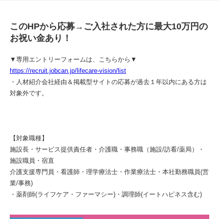
このHPから応募→ご入社された方に最大10万円の
お祝い金あり！
▼専用エントリーフォームは、こちらから▼
https://recruit.jobcan.jp/lifecare-vision/list
・人材紹介会社経由＆掲載型サイトの応募が過去１年以内にある方は
対象外です。
【対象職種】
施設長・サービス提供責任者・介護職・事務職（施設/訪看/薬局）・
施設職員・宿直
介護支援専門員・看護師・理学療法士・作業療法士・本社勤務職員(営
業/事務)
・薬剤師(ライフケア・ファーマシー)・調理師(イートハピネス含む)