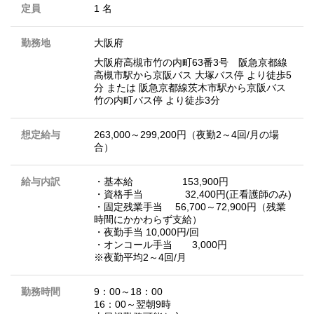
定員
1 名
勤務地
大阪府
大阪府高槻市竹の内町63番3号 阪急京都線
高槻市駅から京阪バス 大塚バス停 より徒歩5
分 または 阪急京都線茨木市駅から京阪バス
竹の内町バス停 より徒歩3分
想定給与
263,000～299,200円（夜勤2～4回/月の場
合）
給与内訳
・基本給 153,900円
・資格手当 32,400円(正看護師のみ)
・固定残業手当 56,700～72,900円（残業
時間にかかわらず支給）
・夜勤手当 10,000円/回
・オンコール手当 3,000円
※夜勤平均2～4回/月
勤務時間
9：00～18：00
16：00～翌朝9時