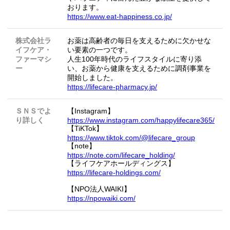
おります。
https://www.eat-happiness.co.jp/
株式会社ラ
お薬は高齢者の毎日を支えるために欠かせな
イフケア・
い要素の一つです。
ファーマシ
人生100年時代のライフスタイルに寄り添
ー
い、お薬から健康を支えるために調剤事業を
開始しました。
https://lifecare-pharmacy.jp/
ＳＮＳでよ
【Instagram】
り詳しく
https://www.instagram.com/happylifecare365/
【TiKTok】
https://www.tiktok.com/@lifecare_group
【note】
https://note.com/lifecare_holding/
【ライフケアホールディングス】
https://lifecare-holdings.com/
【NPO法人WAIKI】
https://npowaiki.com/