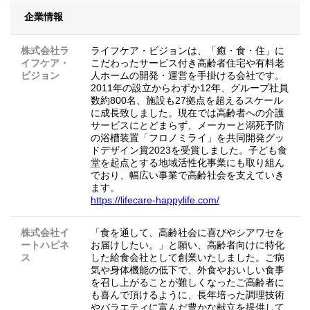
企業情報
株式会社ラ
ライフケア・ビジョンは、「癒・食・住」に
イフケア・
こだわったサービス付き高齢者住宅や有料老
ビジョン
人ホームの開発・運営を手掛ける会社です。
2011年の設立からわずか12年、グループ社員
数約800名、施設も27拠点を超えるスケール
に成長致しました。現在では高齢者への介護
サービスにとどまらず、メーカーと溺死予防
の浴槽装置「フロノミライ」を共同開発グッ
ドデザイン賞2023を受賞しました。子ども食
堂を起点とする地域活性化事業にも取り組ん
でおり、幅広い事業で高齢社会を支えていき
ます。
https://lifecare-happylife.com/
株式会社イ
「食を通して、高齢社会に喜びやシアワセを
ートハピネ
お届けしたい。」と願い、高齢者向けに特化
ス
した給食会社として創業いたしました。ご病
気や身体機能の低下で、外食やおいしい食事
を召し上がることが難しくなったご高齢者に
も喜んで頂けるように、長年培った調理技術
やバラエティに富んだ豊かな献立を提供して