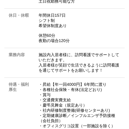
土日祝勤務可能な方
休日・休暇
年間休日157日
シフト制
希望休制度あり
休憩60分
夜勤の場合120分
業務内容
施設内入居者様に、訪問看護でサポートして
いただきます。
入居者様が笑顔で生活できるように訪問看護
を通じてサポートをお願いします！
待遇・福利
・昇給【年一回4000円】6年間に渡り
厚生
・各種社会保険・有休(法定どおり)
・賞与
・交通費実費支給
・慶弔見舞金（規定あり）
・社内研修制度整備(研修センターあり)
・定期健康診断／インフルエンザ予防接種
（会社負担）
・オフィスグリコ設置（一部施設を除く）