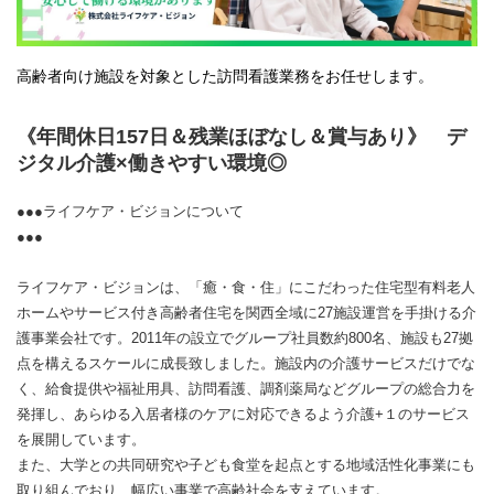
高齢者向け施設を対象とした訪問看護業務をお任せします。
《年間休日157日＆残業ほぼなし＆賞与あり》 デ
ジタル介護×働きやすい環境◎
●●●ライフケア・ビジョンについて
●●●
ライフケア・ビジョンは、「癒・食・住」にこだわった住宅型有料老人
ホームやサービス付き高齢者住宅を関西全域に27施設運営を手掛ける介
護事業会社です。2011年の設立でグループ社員数約800名、施設も27拠
点を構えるスケールに成長致しました。施設内の介護サービスだけでな
く、給食提供や福祉用具、訪問看護、調剤薬局などグループの総合力を
発揮し、あらゆる入居者様のケアに対応できるよう介護+１のサービス
を展開しています。
また、大学との共同研究や子ども食堂を起点とする地域活性化事業にも
取り組んでおり、幅広い事業で高齢社会を支えています。