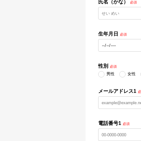
氏名（かな）
必須
生年月日
必須
性別
必須
男性
女性
メールアドレス1
電話番号1
必須