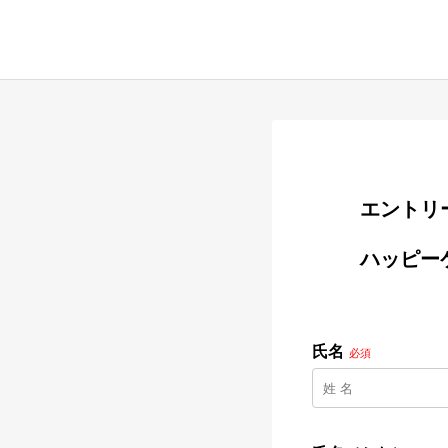
        
        ハッピーケア高槻　訪問看護師　募集　週休3日制（年間休日157日）

氏名
必須