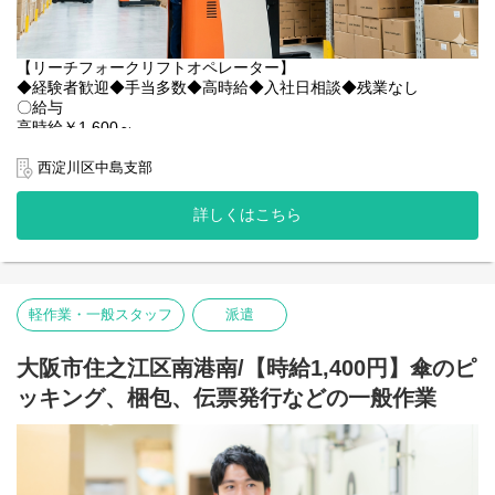
〇求人特徴
・バイク通勤可
・資格保有者優遇
【リーチフォークリフトオペレーター】
・制服貸与
◆経験者歓迎◆手当多数◆高時給◆入社日相談◆残業なし
・ヘルメット貸与
〇給与
・残業代全額支給
高時給￥1,600～
・週払いOK
給与例：￥1,600×8H＝￥12,800/日
・誕生日月にプレゼント支給(規定あり)
￥12,800×21日＝￥268,800/月＋各種手当
西淀川区中島支部
・社員登用実績多数あり
残業：1日1時間程度の残業が発生いたします
・多様なキャリアステップ可能(場合によっては本社へのキャリア
詳しくはこちら
ステップも可能です◎)
〇業務内容
＼お菓子好き必見！最新の大型物流センターでフォークリフトの
〇現場の雰囲気
経験を活かす／
優しいスタッフが多く、皆様メリハリをつけながら仲良く働いて
西淀川区中島の「SOSILA大阪中島II」にて、有名メーカーのお菓
くださっています◎
子類の入出荷・在庫管理をお任せします。
わからないことは優しく丁寧に教えてもらえる環境です！
軽作業・一般スタッフ
派遣
「時に厳しく・時に優しく、一緒に働く仲間は宝物」と現場のお
具体的な業務内容：
声もいただいています！
リーチフォークリフトを使用した商品のピッキング・格納
大阪市住之江区南港南/【時給1,400円】傘のピ
キャリアアップ制度も整っているため、安定しながらリーダー候
お菓子類の入出荷に伴う在庫管理・倉庫内作業
補も目指せます！
ッキング、梱包、伝票発行などの一般作業
是非お気軽にご応募ください↓↓
ここがポイント！
HP：
https://www.kantou.co.jp/
【最新の超綺麗ワークスペース】
電話番号：0120-441-248
2022年竣工の新しい施設です。広々とした休憩室など、設備が非
常に充実しており、気持ちよく働けます。
ーーーーーーーーーーーーーーーー