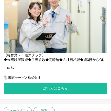
【残業代でしっかり稼げる】
【関東サービスとは？】
1日1h〜1.5h程度の残業があるため、手取り額を増やしたい方に最
〇特徴その1 アットホームな雰囲気！
適。月収27万円以上も十分に可能です。
関東サービスは暖かさのある女性の方が社長です！
社長の「人財を大切に、スタッフ全員で1つの大家族」という考え
【土日祝休み（完全週休二日制）】
が浸透しているため、優しいスタッフが多く、皆様楽しく伸び伸
週末はしっかりリフレッシュ。オンオフの切り替えがしやすい環
びと働いています◎
境です。
ちょっとした悩みも、当社のスタッフ達は親身になってきいてく
〇アクセス
れます！
福駅：車14分
「仕事がうまくいかない」「プライベートで嫌なことがあった」
出来島駅：車7分
などなど、なんでも気軽に相談してみると、誰もが優しく励まし
※車・バイク・自転車通勤OK！！
たり、アドバイスをくれますよ◎
【軽作業・一般スタッフ】
〇求人特徴
◆未経験者歓迎◆手当多数◆高時給◆入社日相談◆週3日からOK
HPでも雰囲気がわかります！覗いてみてください！
・車・バイク通勤可
https://www.kantou.co.jp/company/
・交通費規定内支給
〇給与
・資格保有者優遇
時給：1,400円～
相談だけでも全く問題ありません◎お気軽にお問合せください！
・制服貸与
関東サービス株式会社
・ヘルメット貸与
給与例：時給1,400円×8H＝11,200円/日
・残業代全額支給
〇特徴その2 社員の働きやすさを考える社風！
11,200円/日×21日 = 235,200/月 +諸手当
詳しくはこちら
・週払いOK
たとえば勤務地。当社にはたくさんの勤務地がありますが、人間
＜＜＜月収23万円実現可能です＞＞＞＞
・誕生日月にプレゼント支給(規定あり)
関係を円滑にするために違う勤務地へ移動するのもOK！
・社員登用実績多数あり
〇業務内容
お気軽に相談してください。
・多様なキャリアステップ可能(場合によっては本社へのキャリア
物流倉庫内にて、傘のピッキングや梱包、検品、伝票発行などを
あなたにより合う勤務地をご用意いたします！
ステップも可能です◎)
お願い致します。
フォークリフト
派遣