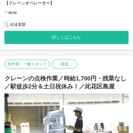
〇業務内容
【クレーンオペレーター】
工場内にてカウンターフォークリフトを使用してクランクシャフ
トの入出庫作業をお願いします。
〇給与
一般的なフォークの経験があればOK。
高時給￥1,600～(夜勤単価￥2,000～) あなたの頑張りしっかり評
作業は難しくありません！空調がついているフォークリフトなの
価します！
伝法支部
で、夏も冬も快適に作業が出来る！
給与例：【日勤の場合】￥12,400～/日＋各種手当
20代～50代の男性活躍中！お気軽にご応募下さい。
【夜勤の場合】￥15,200～/日＋各種手当
詳しくはこちら
〇アクセス
〇お仕事環境
ユニバーサルシティ駅：徒歩7分
社員登用有り！登用実績多数あり！
※バイク・自転車通勤OK！
経験やスキルによりキャリアアップも準備しています！
【ポイント１：社員の働きやすさを考える社風！】
軽作業・一般スタッフ
派遣
◆経験者歓迎◆手当多数◆高時給◆入社日相談◆
目先の利益よりも、まずは働いているスタッフ第一という意識が
浸透した会社です！
【業務】
クレーンの点検作業／時給1,700円・残業なし
スタッフの安全確保にはとても気を配っています。
〇業務内容
安全に配慮していただけない案件から撤退するといったことも実
／駅徒歩2分＆土日祝休み！／此花区島屋
鉄の工場内にて回転式のカウンターフォークリフト(10t)やクレ
際にありました。
ーンを使用して、鉄スクラップの運搬作業や伝票入力作業をお願
当社にはたくさんの勤務地があるので、違う勤務地へ移動するの
いします。
もOK！
作業は難しくありません！クレーンは未経験でも大丈夫！
あなたにより合う勤務地をご用意いたします！
フォークリフトも経験不問！ 一人作業が多めなため、黙々と自
分のペースで作業が出来ます！
【ポイントその2：正社員登用あり！】
20代～50代の男性活躍中！明るい方がとても多いです◎お気軽
アルバイトで入社した方でも、
にご応募下さい。
希望すれば基本的には全員社員になることが可能です！
現場で経験を積んだあとは、様々なポストへのキャリアアップが