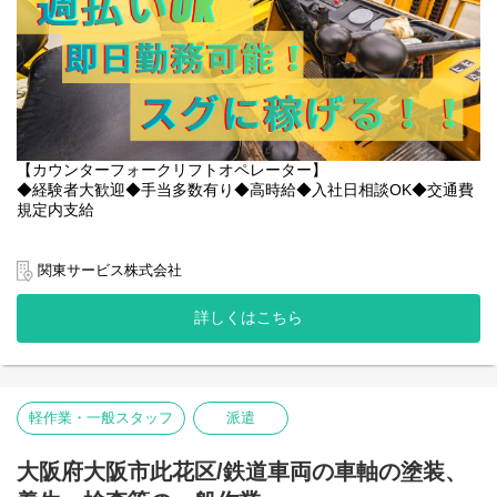
・車・バイク通勤可
〇特徴その2 社員の働きやすさを考える社風！
・交通費規定内支給
たとえば勤務地。当社にはたくさんの勤務地がありますが、人間
・資格保有者優遇
関係を円滑にするために違う勤務地へ移動するのもOK！
・制服貸与
お気軽に相談してください。
・ヘルメット貸与
あなたにより合う勤務地をご用意いたします！
・残業代全額支給
・週払いOK
また、スタッフの安全確保にはとても気を配っています。
・誕生日月にプレゼント支給(規定あり)
【カウンターフォークリフトオペレーター】
安全に配慮していただけない案件は
・社員登用実績多数あり
◆経験者大歓迎◆手当多数有り◆高時給◆入社日相談OK◆交通費
撤退するといったことも実際にありました。
・多様なキャリアステップ可能(場合によっては本社へのキャリア
規定内支給
目先の利益よりも、まずは働いているスタッフ第一という意識が
ステップも可能です◎)
浸透した会社です！
〇給与
ーーーーーーーーーーーーーーーー
時給：1,700円～
関東サービス株式会社
〇現場の雰囲気
給与例：時給1,700円×7.75H＝13,175円/日
優しいスタッフが多く、皆様メリハリをつけながら仲良く働いて
13,175円/日×21日 = 276,675/月 +諸手当
くださっています◎
詳しくはこちら
わからないことは優しく丁寧に教えてもらえる環境です！
＜＜＜月収27万円実現可能です＞＞＞＞
「時に厳しく・時に優しく、一緒に働く仲間は宝物」と現場のお
声もいただいています！
キャリアアップ制度も整っているため、安定しながらリーダー候
〇業務内容
補も目指せます！
軽作業・一般スタッフ
派遣
カウンターフォークリフトを使用し、鉄道車両の車軸の塗装、養
是非お気軽にご応募ください↓↓
生、検査を運搬作業をお願いします!
HP：
https://www.kantou.co.jp/
決して難しい作業はありません。フォークリフト作業が中心で
大阪府大阪市此花区/鉄道車両の車軸の塗装、
電話番号：0120-441-248
す。