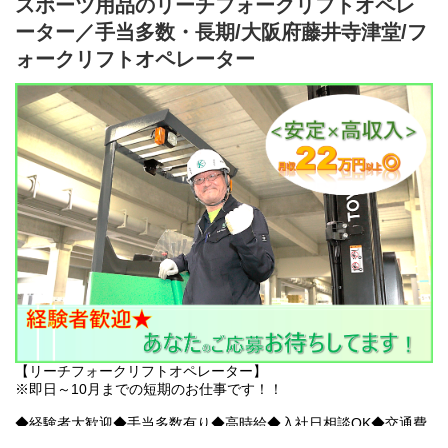
スポーツ用品のリーチフォークリフトオペレ
未経験からでもイチから手順を覚えられる環境なので安心してく
ださい。さらに、働きながらゆくゆくはクレーンの資格取得も目
ーター／手当多数・長期/大阪府藤井寺津堂/フ
指せる環境なので、未経験から一生モノのスキルを身につけたい
ォークリフトオペレーター
方にピッタリです。
〇アクセス
ユニバーサルシティ駅：徒歩7分
※自転車通勤OK！
【リーチフォークリフトオペレーター】
※即日～10月までの短期のお仕事です！！
◆経験者大歓迎◆手当多数有り◆高時給◆入社日相談OK◆交通費
規定内支給