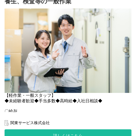
養生、検査等の一般作業
20代～50代活躍中！心優しい先輩がご案内します！お気軽にご応
ーーーーーーーーーーーーーーーー
募下さい◎
【関東サービスとは？】
〇特徴その1 アットホームな雰囲気！
関東サービスは暖かさのある女性の方が社長です！
〇アクセス
社長の「人財を大切に、スタッフ全員で1つの大家族」という考え
▼JRゆめ咲線:安治川口駅から徒歩10分
が浸透しているため、優しいスタッフが多く、皆様楽しく伸び伸
▼バイク・自転車通勤OK！
びと働いています◎
〇求人特徴
ちょっとした悩みも、当社のスタッフ達は親身になってきいてく
・資格保有者優遇
れます！
・制服貸与
「仕事がうまくいかない」「プライベートで嫌なことがあった」
・ヘルメット貸与
などなど、なんでも気軽に相談してみると、誰もが優しく励まし
・残業代全額支給
たり、アドバイスをくれますよ◎
・週払いOK
・誕生日月にプレゼント支給(規定あり)
HPでも雰囲気がわかります！覗いてみてください！
・社員登用実績多数あり
https://www.kantou.co.jp/company/
・多様なキャリアステップ可能(場合によっては本社へのキャリア
ステップも可能です◎)
相談だけでも全く問題ありません◎お気軽にお問合せください！
【軽作業・一般スタッフ】
◆未経験者歓迎◆手当多数◆高時給◆入社日相談◆
▼選択
・車・バイク通勤可
〇特徴その2 社員の働きやすさを考える社風！
〇給与
・交通費規定内支給
たとえば勤務地。当社にはたくさんの勤務地がありますが、人間
時給：1,450円～
・駐車場無料
関係を円滑にするために違う勤務地へ移動するのもOK！
※夜勤時間(22時以降)時給：1,813円
関東サービス株式会社
・個人ロッカー完備
お気軽に相談してください。
・休憩所あり
あなたにより合う勤務地をご用意いたします！
給与例：時給1,450円×7.75H＝11,238円/日
・近くにコンビニあり
詳しくはこちら