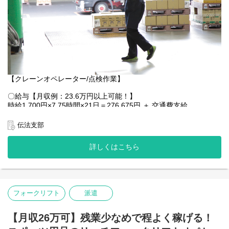
〇アクセス
可能。
ユニバーサルシティ駅：徒歩7分
実際、本社勤務をしているスタッフのほとんどが現場からの叩き
※自転車通勤OK！
上げで、
未経験入社から管理職にまで上り詰めた方も在籍しています。
【ポイント１：社員の働きやすさを考える社風！】
もちろん、あなたの活躍のためのサポートもしていきますよ◎
目先の利益よりも、まずは働いているスタッフ第一という意識が
浸透した会社です！
スタッフの安全確保にはとても気を配っています。
安全に配慮していただけない案件から撤退するといったことも実
【クレーンオペレーター/点検作業】
際にありました。
当社にはたくさんの勤務地があるので、違う勤務地へ移動するの
〇給与【月収例：23.6万円以上可能！】
もOK！
時給1,700円×7.75時間×21日＝276,675円 ＋ 交通費支給
あなたにより合う勤務地をご用意いたします！
【仕事内容】
伝法支部
【ポイントその2：正社員登用あり！】
大阪市此花区にある拠点にて、クレーン設備の点検・メンテナン
アルバイトで入社した方でも、
ス作業をお任せします。
希望すれば基本的には全員社員になることが可能です！
詳しくはこちら
・規定のチェックリストに沿ったクレーン設備の巡回・点検
現場で経験を積んだあとは、様々なポストへのキャリアアップが
・部品の消耗具合の確認や簡単な清掃・メンテナンス
可能。
・その他、付随する軽作業※資格取得後はクレーンの操作をする
実際、本社勤務をしているスタッフのほとんどが現場からの叩き
こともあります。
上げで、
未経験入社から管理職にまで上り詰めた方も在籍しています。
フォークリフト
派遣
【ここがポイント！】
もちろん、あなたの活躍のためのサポートもしていきますよ◎
「クレーンの仕事って難しそうだし資格がいるのでは？」と思う
かもしれませんが、スタート時点では特別な資格や経験は一切不
【月収26万可】残業少なめで程よく稼げる！
要です！