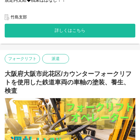
・週払いOK
たり、アドバイスをくれますよ◎
・誕生日月にプレゼント支給(規定あり)
〇給与
HPでも雰囲気がわかります！覗いてみてください！
・社員登用実績多数あり
時給：1,650円～
竹島支部
https://www.kantou.co.jp/company/
・多様なキャリアステップ可能(場合によっては本社へのキャリア
ステップも可能です◎)
給与例：時給1,650円×8H＝13,200円/日
相談だけでも全く問題ありません◎お気軽にお問合せください！
詳しくはこちら
13,200円/日×21日 = 277,200/月 +諸手当
ーーーーーーーーーーーーーーーー
＜＜＜月収27万円以上 実現可能です＞＞＞＞
〇特徴その2 社員の働きやすさを考える社風！
【関東サービスとは？】
たとえば勤務地。当社にはたくさんの勤務地がありますが、人間
〇特徴その1 アットホームな雰囲気！
関係を円滑にするために違う勤務地へ移動するのもOK！
関東サービスは暖かさのある女性の方が社長です！
〇業務内容
フォークリフト
派遣
お気軽に相談してください。
社長の「人財を大切に、スタッフ全員で1つの大家族」という考え
リーチフォークを使用し、チルド(時々冷凍)倉庫内にて、ハムの入
あなたにより合う勤務地をご用意いたします！
が浸透しているため、優しいスタッフが多く、皆様楽しく伸び伸
出庫作業をお願いします！
大阪府大阪市此花区/カウンターフォークリフ
びと働いています◎
決して難しい作業はありません。フォークリフト作業が中心で
また、スタッフの安全確保にはとても気を配っています。
す。
トを使用した鉄道車両の車軸の塗装、養生、
安全に配慮していただけない案件は
ちょっとした悩みも、当社のスタッフ達は親身になってきいてく
検査
撤退するといったことも実際にありました。
れます！
20代～50代活躍中！
目先の利益よりも、まずは働いているスタッフ第一という意識が
「仕事がうまくいかない」「プライベートで嫌なことがあった」
心優しい先輩がご案内します！お気軽にご応募下さい◎
浸透した会社です！
などなど、なんでも気軽に相談してみると、誰もが優しく励まし
ーーーーーーーーーーーーーーーー
たり、アドバイスをくれますよ◎
〇アクセス
加島駅：徒歩5分
HPでも雰囲気がわかります！覗いてみてください！
※車・バイク通勤OK！
https://www.kantou.co.jp/company/
ぜひお気軽にチャレンジしてみませんか？あなたらしさを出して
相談だけでも全く問題ありません◎お気軽にお問合せください！
一緒に働きましょう！！
〇求人特徴