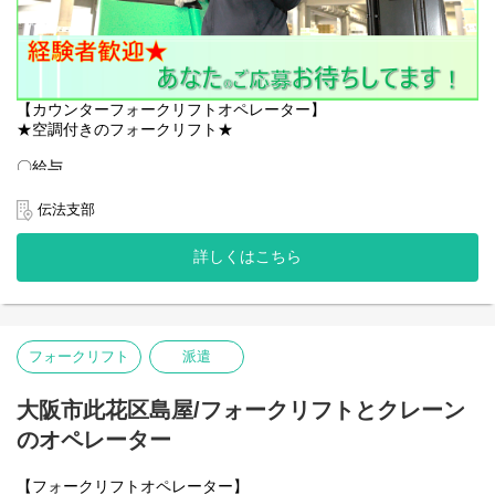
【カウンターフォークリフトオペレーター】
★空調付きのフォークリフト★
〇給与
高時給￥1,700～(夜勤単価￥2,125～)
あなたの頑張りしっかり評価します！
伝法支部
給与例：
【日勤の場合】￥1700～/日＋各種手当
詳しくはこちら
実働7.75Ｈ＋休憩0.75Ｈ＋残業1Ｈ程度
【夜勤の場合】￥2,125～/日＋各種手当
実働7.75Ｈ＋休憩1Ｈ＋残業1Ｈ程度
月収35万円以上可能！
フォークリフト
派遣
〇お仕事環境
社員登用有り！登用実績多数あり！
経験やスキルによりキャリアアップも準備しています！
大阪市此花区島屋/フォークリフトとクレーン
のオペレーター
◆経験者歓迎◆手当多数◆高時給◆入社日相談◆
【業務】
【フォークリフトオペレーター】