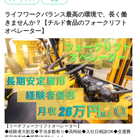
また、スタッフの安全確保にはとても気を配っています。
20代～50代活躍中！心優しい先輩がご案内します！お気軽にご応
安全に配慮していただけない案件は
募下さい◎
〇現場の雰囲気
撤退するといったことも実際にありました。
ライフワークバランス最高の環境で、長く働
優しいスタッフが多く、皆様メリハリをつけながら仲良く働いて
目先の利益よりも、まずは働いているスタッフ第一という意識が
くださっています◎
〇アクセス
きませんか？【チルド食品のフォークリフト
浸透した会社です！
わからないことは優しく丁寧に教えてもらえる環境です！
南港東駅：徒歩5分
ーーーーーーーーーーーーーーーー
オペレーター】
「時に厳しく・時に優しく、一緒に働く仲間は宝物」と現場のお
ぜひお気軽にチャレンジしてみませんか？あなたらしさを出して
声もいただいています！
一緒に働きましょう！！
〇お仕事環境
キャリアアップ制度も整っているため、安定しながらリーダー候
幅広い年代の方が活躍中です◎
補も目指せます！
皆様メリハリと思いやりを持って就業いただいており、わからな
是非お気軽にご応募ください↓↓
いことも聞きやすい環境です！
HP：
https://www.kantou.co.jp/
社員登用実績も多数あり、やりがいを持って働いていただけま
電話番号：0120-441-248
す！
ーーーーーーーーーーーーーーーー
安定して働きながら、経験やスキルによりキャリアアップも準備
【関東サービスとは？】
しています！
〇特徴その1 アットホームな雰囲気！
是非お気軽にご応募ください↓↓
関東サービスは暖かさのある女性の方が社長です！
HP：
https://www.kantou.co.jp/
社長の「人財を大切に、スタッフ全員で1つの大家族」という考え
電話番号：0120-441-248
が浸透しているため、優しいスタッフが多く、皆様楽しく伸び伸
びと働いています◎
〇求人特徴
・未経験OK
ちょっとした悩みも、当社のスタッフ達は親身になってきいてく
・バイク通勤可
れます！
【リーチフォークリフトオペレーター】
・制服貸与
「仕事がうまくいかない」「プライベートで嫌なことがあった」
◆経験者大歓迎◆手当多数有り◆高時給◆入社日相談OK◆交通費
・残業代全額支給
などなど、なんでも気軽に相談してみると、誰もが優しく励まし
規定内支給◆残業ほぼなし！！