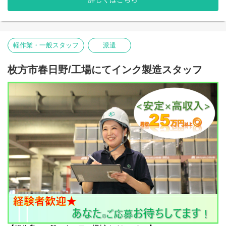
11,238円/日×21日 = 235,998/月 +諸手当
また、スタッフの安全確保にはとても気を配っています。
〇現場の雰囲気
安全に配慮していただけない案件は
＜＜＜月収23万円実現可能です＞＞＞＞
優しいスタッフが多く、皆様メリハリをつけながら仲良く働いて
撤退するといったことも実際にありました。
くださっています◎
目先の利益よりも、まずは働いているスタッフ第一という意識が
〇業務内容
わからないことは優しく丁寧に教えてもらえる環境です！
軽作業・一般スタッフ
派遣
浸透した会社です！
倉庫内にて、鉄道車両の車軸の塗装、養生、検査等の一般作業を
「時に厳しく・時に優しく、一緒に働く仲間は宝物」と現場のお
ーーーーーーーーーーーーーーーー
お願い致します。
声もいただいています！
決して難しい作業はありません。
枚方市春日野/工場にてインク製造スタッフ
キャリアアップ制度も整っているため、安定しながらリーダー候
20代～50代活躍中！心優しい先輩がご案内します！お気軽にご応
補も目指せます！
募下さい◎
是非お気軽にご応募ください↓↓
ぜひお気軽にチャレンジしてみませんか？あなたらしさを出して
HP：
https://www.kantou.co.jp/
一緒に働きましょう！！
電話番号：0120-441-248
〇アクセス
▼JRゆめ咲線:安治川口駅から徒歩10分
ーーーーーーーーーーーーーーーー
▼バイク・自転車通勤OK！
【関東サービスとは？】
〇特徴その1 アットホームな雰囲気！
〇お仕事環境
関東サービスは暖かさのある女性の方が社長です！
幅広い年代の方が活躍中です◎
社長の「人財を大切に、スタッフ全員で1つの大家族」という考え
皆様メリハリと思いやりを持って就業いただいており、わからな
が浸透しているため、優しいスタッフが多く、皆様楽しく伸び伸
いことも聞きやすい環境です！
びと働いています◎
社員登用実績も多数あり、やりがいを持って働いていただけま
す！
ちょっとした悩みも、当社のスタッフ達は親身になってきいてく
安定して働きながら、経験やスキルによりキャリアアップも準備
れます！
しています！
「仕事がうまくいかない」「プライベートで嫌なことがあった」
是非お気軽にご応募ください↓↓
などなど、なんでも気軽に相談してみると、誰もが優しく励まし
HP：
https://www.kantou.co.jp/