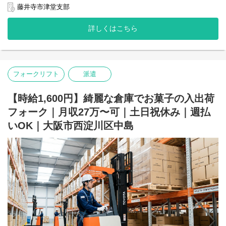
藤井寺市津堂支部
〇給与
時給：1,450円～
詳しくはこちら
給与例：時給1,450円×7.50H＝10,875円/日
10,875円/日 ×21日 = 228,375円/月 + 27,195(残業15時
間)+諸手当
＝260, 000円
フォークリフト
派遣
＜＜＜月収26万円 実現可能です＞＞＞＞
【時給1,600円】綺麗な倉庫でお菓子の入出荷
〇業務内容
フォーク｜月収27万〜可｜土日祝休み｜週払
スポーツ用品を扱う大型倉庫にて、リーチフォークリフトを使用
いOK｜大阪市西淀川区中島
した積み込みや運搬作業をお任せします。
長期で腰を据えて、安定した高収入を得られる環境です！
【具体的な業務内容】
リーチフォークでのスポーツ用品の積み込み・荷下ろし
倉庫内での手荷物の運搬・移動作業
その他、付随するフォークリフト操作全般
〇アクセス
大正橋南詰バス停：徒歩10分
※バイク通勤OK！