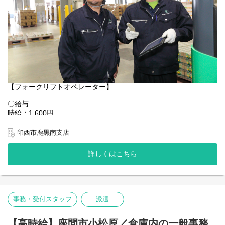
たり、アドバイスをくれますよ◎
〇求人特徴
・資格保有者優遇
HPでも雰囲気がわかります！覗いてみてください！
・制服貸与
https://www.kantou.co.jp/company/
・ヘルメット貸与
・残業代全額支給
相談だけでも全く問題ありません◎お気軽にお問合せください！
・週払いOK
・誕生日月にプレゼント支給(規定あり)
・社員登用実績多数あり
〇特徴その2 社員の働きやすさを考える社風！
・多様なキャリアステップ可能(場合によっては本社へのキャリア
たとえば勤務地。当社にはたくさんの勤務地がありますが、人間
【フォークリフトオペレーター】
ステップも可能です◎)
関係を円滑にするために違う勤務地へ移動するのもOK！
お気軽に相談してください。
〇給与
▼選択
あなたにより合う勤務地をご用意いたします！
時給：1,600円
・車・バイク通勤可
交通費：全額支給
・交通費規定内支給
また、スタッフの安全確保にはとても気を配っています。
時給1,600円×8.0時間×21日＝268,000円 ＋ 交通費全額
印西市鹿黒南支店
・駐車場無料
安全に配慮していただけない案件は
＜＜月収27万円可能です＞＞
・個人ロッカー完備
撤退するといったことも実際にありました。
詳しくはこちら
・休憩所あり
目先の利益よりも、まずは働いているスタッフ第一という意識が
大手物流センター（グッドマンビジネスパーク イーストゲート
・近くにコンビニあり
浸透した会社です！
内）にて、ピッカーフォークリフトを使用したハイブランド衣
ーーーーーーーーーーーーーーーー
類・靴・アクセサリーなどの格納・ピッキング作業をお任せしま
〇現場の雰囲気
す。
優しいスタッフが多く、皆様メリハリをつけながら仲良く働いて
くださっています◎
事務・受付スタッフ
派遣
【具体的な業務内容】
わからないことは優しく丁寧に教えてもらえる環境です！
ハイブランド商品（アパレル・シューズ・雑貨等）の格納・棚入
ぜひお気軽にチャレンジしてみませんか？あなたらしさを出して
「時に厳しく・時に優しく、一緒に働く仲間は宝物」と現場のお
れ作業
【高時給】座間市小松原／倉庫内の一般事務
一緒に働きましょう！！