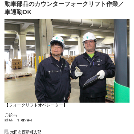
動車部品のカウンターフォークリフト作業／
倉庫にてコンビニ製品のピッキングや格納補充作業をお願いしま
す。
車通勤OK
ピッキングする製品はケースではなく、個々の製品をピッキング
するため、女性でも心配なく作業ができます！
髪色自由、ネイルOK！
職場環境は、30代～50代の女性が多く、黙々と作業をすることが
多いため、人間関係を気にすることなく、安心してオシゴトがで
きます！
お気軽にご応募下さい。
〇アクセス
松井山手駅：車9分
樟葉駅：車18分
※車・バイク通勤OK
【ポイント：社員の働きやすさを考える社風！】
目先の利益よりも、まずは働いているスタッフ第一という意識が
浸透した会社です！
スタッフの安全確保にはとても気を配っています。
安全に配慮していただけない案件から撤退するといったことも実
【フォークリフトオペレーター】
際にありました。
〇給与
当社にはたくさんの勤務地があるので、違う勤務地へ移動するの
時給：1,800円
もOK！
交通費：全額支給
あなたにより合う勤務地をご用意いたします！
時給1,800円×8.0時間×21日＝302,400円 ＋ 交通費全額
太田市西新町支部