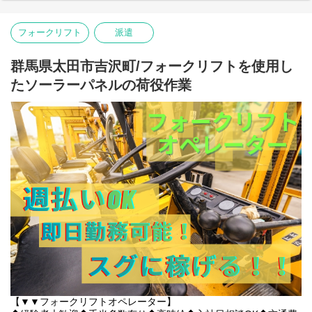
具体的には：
〇アクセス
・商品の検品・ピッキング・梱包（扱うのはペットフードがメイ
【マイカー・バイク通勤OK】
フォークリフト
派遣
ンです）
太田市内はもちろん、伊勢崎市や大泉町、足利市方面からのマイ
※手順が決まったシンプル作業なので、ブランクがある方もすぐ
カー通勤もラクラクです！
に慣れていただけます。
群馬県太田市吉沢町/フォークリフトを使用し
【通勤手段】
たソーラーパネルの荷役作業
通勤手段： マイカー通勤OK（車通勤）、バイク、自転車
〇アクセス
太田西部工業団地エリア内！国道50号線や東武伊勢崎線「木崎
弥富駅：車13分
駅」「細谷駅」からもアクセス良好です。太田市・伊勢崎市・邑
※車・バイク通勤OK！
楽郡大泉町・栃木県足利市などから車で通勤しているスタッフ多
※桑名市、川越町、弥富市、愛西市、蟹江町から通勤している
数活躍中！
方もいます！
マイカー通勤OK（駐車場あり）
制服貸与
〇求人特徴
・車・バイク通勤可
・交通費規定内支給
・資格保有者優遇
・制服貸与
・ヘルメット貸与
・残業代全額支給
・週払いOK
・誕生日月にプレゼント支給(規定あり)
・社員登用実績多数あり
【▼▼フォークリフトオペレーター】
・多様なキャリアステップ可能(場合によっては本社へのキャリア