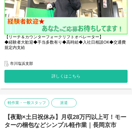
【リーチ＆カウンターフォークリフトオペレーター】
◆経験者大歓迎◆手当多数有り◆高時給◆入社日相談OK◆交通費
規定内支給
〇給与
時給：1,950円～
市川塩浜支部
給与例：時給1,950円×8H＝15,600円/日
詳しくはこちら
15,600円/日 ×21日 = 327,600/月 +諸手当
＜＜＜月収32.7万円以上 実現可能です＞＞＞＞
〇業務内容
軽作業・一般スタッフ
派遣
リーチ/カウンターフォークを使用し、家電リサイクルセンターに
て家電の仕分け作業をお願いします!
【夜勤×土日祝休み】月収28万円以上可！モー
決して難しい作業はありません。フォークリフト作業が中心で
す。
ターの梱包などシンプル軽作業｜長岡京市
20代～50代活躍中！心優しい先輩がご案内します！お気軽にご応