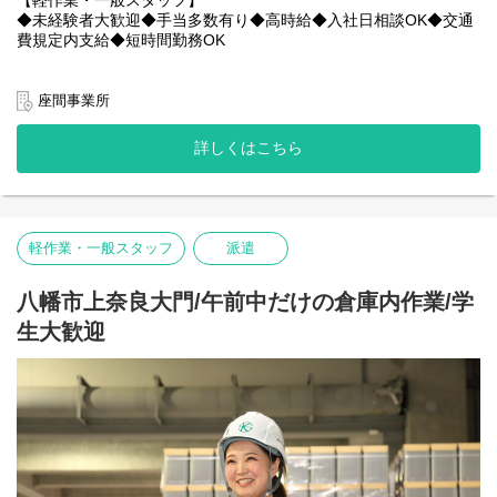
【軽作業・一般スタッフ】
「毎日残業でクタクタ…」なんてことはありません。
◆未経験者大歓迎◆手当多数有り◆高時給◆入社日相談OK◆交通
定時退社ができる日も多く、プライベートの予定や睡眠時間もし
相談だけでも全く問題ありません◎お気軽にお問合せください！
費規定内支給◆短時間勤務OK
っかり確保できます。
〇給与
【土日祝休み×長期安定】
〇特徴その2 社員の働きやすさを考える社風！
高時給￥1,250～ あなたの頑張りしっかり評価します！
座間事業所
完全週休二日制なので、週末はリフレッシュ！
たとえば勤務地。当社にはたくさんの勤務地がありますが、人間
給与例：￥1,250×8ｈ＝￥10,000日 ￥10,000×21日＝￥210,000/
大手メーカー内での業務、かつ制服も支給されるので、安定して
関係を円滑にするために違う勤務地へ移動するのもOK！
月＋各種手当
長く働きたい方に最適です。
お気軽に相談してください。
詳しくはこちら
あなたにより合う勤務地をご用意いたします！
【バイク・自転車通勤OK】
〇業務内容
長岡京市内はもちろん、近隣エリアからも通勤便利。
また、スタッフの安全確保にはとても気を配っています。
大手メーカーの倉庫にて電子部品の入出庫作業・検品作業・ピッ
静かな夜の時間帯にスムーズに通勤できるのもメリットの一つで
安全に配慮していただけない案件は
キング作業をお願いします！
す。
撤退するといったことも実際にありました。
軽作業・一般スタッフ
派遣
梱包やピッキングなどの作業が中心で、決して難しい作業はあり
目先の利益よりも、まずは働いているスタッフ第一という意識が
ません。
〇アクセス
浸透した会社です！
心優しい先輩がご案内します！お気軽にご応募下さい。
「長岡京IC」 から車で約10〜15分程度
八幡市上奈良大門/午前中だけの倉庫内作業/学
ーーーーーーーーーーーーーーーー
生大歓迎
〇求人特徴
〇雰囲気
・未経験OK
当社は「アットホーム」を合言葉に、働く環境の雰囲気を創って
・バイク通勤可
います！
ぜひお気軽にチャレンジしてみませんか？あなたらしさを出して
・制服貸与
時に厳しく・時に優しく、一緒に働く仲間は宝物です！ぜひお気
一緒に働きましょう！！
・ヘルメット貸与
軽にチャレンジしてみませんか？
・残業代全額支給
ぜひ、あなたらしさを出して一緒に働きましょう！
・週払いOK
・誕生日月にプレゼント支給(規定あり)
・社員登用実績多数あり