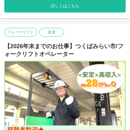
鍵付き個人ロッカー完備で貴重品管理も安心。
詳しくはこちら
〇特徴その2 社員の働きやすさを考える社風！
【通勤ラクラク！車通勤＆送迎バスあり】
〇業務内容
たとえば勤務地。当社にはたくさんの勤務地がありますが、人間
マイカー通勤OK（無料駐車場完備）！
物流倉庫にて事務のオシゴトをお願いします。電話対応、伝票
関係を円滑にするために違う勤務地へ移動するのもOK！
「船橋駅」および「千葉ニュータウン中央駅」から現地までの行
整理、
お気軽に相談してください。
き帰り直行送迎バスを運行！
PCへの入力業務となり決して難しい業務はありません。
あなたにより合う勤務地をご用意いたします！
フォークリフト
派遣
20代～50代の女性スタッフが活躍中！
【雇用形態】
また、スタッフの安全確保にはとても気を配っています。
心優しい先輩がご案内します！お気軽にご応募下さい。
派遣社員（短期：2026年8月17日〜10月22日予定）
安全に配慮していただけない案件は
【2026年末までのお仕事】つくばみらい市/フ
※期間は前後・変更となる場合があります。
撤退するといったことも実際にありました。
〇アクセス
ォークリフトオペレーター
目先の利益よりも、まずは働いているスタッフ第一という意識が
〇アクセス
南林間駅：徒歩20分
浸透した会社です！
【千葉県印西市鹿黒南（グッドマンビジネスパーク イーストゲー
南林間駅：バス10分
ーーーーーーーーーーーーーーーー
ト 内）
※車・バイク通勤(応相談)
【通勤手段】
マイカー（自動車）通勤OK！（駐車場完備）
〇お仕事環境
無料送迎バス運行あり！
ぜひお気軽にチャレンジしてみませんか？あなたらしさを出して
幅広い年代の方が活躍中です◎
「船橋駅」 〜 「千葉ニュータウン中央駅」 〜 現地 を結ぶ直行送
一緒に働きましょう！！
皆様メリハリと思いやりを持って就業いただいており、わからな
迎バスが利用可能！
いことも聞きやすい環境です！
電車通勤の方もストレスなく快適に通えます！
社員登用実績も多数あり、やりがいを持って働いていただけま
す！
安定して働きながら、経験やスキルによりキャリアアップも準備
社会保険完備（規定を満たす場合）
しています！
是非お気軽にご応募ください↓↓
交通費支給（規定内）