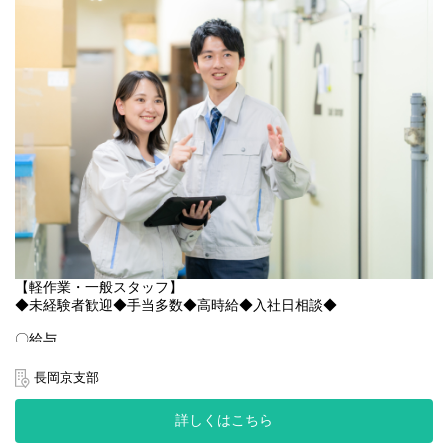
募下さい◎
〇アクセス
市川塩浜駅:徒歩2分
※バイク通勤OK！
〇求人特徴
・駅チカ！
・バイク通勤可
・資格保有者優遇
・制服貸与
・ヘルメット貸与
・残業代全額支給
・週払いOK
【軽作業・一般スタッフ】
・誕生日月にプレゼント支給(規定あり)
◆未経験者歓迎◆手当多数◆高時給◆入社日相談◆
・社員登用実績多数あり
・多様なキャリアステップ可能(場合によっては本社へのキャリア
〇給与
ステップも可能です◎)
時給：1,400円×3時間 ＋1,750×5時間 ＋交通費規定内支給
※１日12,950円×21＝271,950
長岡京支部
※22時〜翌5時は深夜時給 1,750円
〇現場の雰囲気
＜月収例：271,950円＞
詳しくはこちら
優しいスタッフが多く、皆様メリハリをつけながら仲良く働いて
＜＜＜月収28万円実現可能です＞＞＞＞
くださっています◎