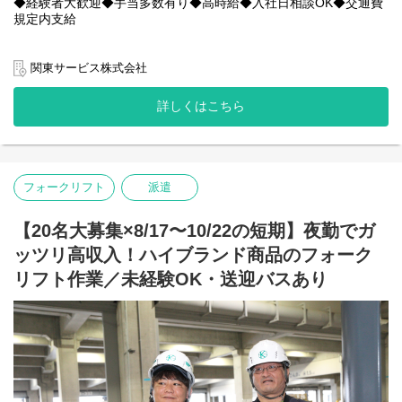
◆経験者大歓迎◆手当多数有り◆高時給◆入社日相談OK◆交通費
ステップも可能です◎)
規定内支給
〇給与
〇現場の雰囲気
時給：1,500円～
優しいスタッフが多く、皆様メリハリをつけながら仲良く働いて
関東サービス株式会社
くださっています◎
給与例：時給1,500円×8H＝12,000円/日
わからないことは優しく丁寧に教えてもらえる環境です！
詳しくはこちら
12,000円/日×21日 = 252,000/月 +諸手当
「時に厳しく・時に優しく、一緒に働く仲間は宝物」と現場のお
声もいただいています！
＜＜＜月収25万円実現可能です＞＞＞＞
是非お気軽にご応募ください↓↓
HP：
https://www.kantou.co.jp/
〇業務内容
フォークリフト
派遣
電話番号：0120-441-248
リーチフォークリフトを使用し、倉庫内にて、ソーラーパネルの
荷役作業をお願いします!
ーーーーーーーーーーーーーーーー
【20名大募集×8/17〜10/22の短期】夜勤でガ
決して難しい作業はありません。フォークリフト作業が中心で
【関東サービスとは？】
す。
ッツリ高収入！ハイブランド商品のフォーク
〇特徴その1 アットホームな雰囲気！
20代～50代活躍中！心優しい先輩がご案内します！お気軽にご応
関東サービスは暖かさのある女性の方が社長です！
リフト作業／未経験OK・送迎バスあり
募下さい◎
社長の「人財を大切に、スタッフ全員で1つの大家族」という考え
が浸透しているため、優しいスタッフが多く、皆様楽しく伸び伸
びと働いています◎
〇アクセス
▼山前駅：車10分
ちょっとした悩みも、当社のスタッフ達は親身になってきいてく
太田桐生IC：車5分
れます！
※▼車通勤OK！
「仕事がうまくいかない」「プライベートで嫌なことがあった」
などなど、なんでも気軽に相談してみると、誰もが優しく励まし