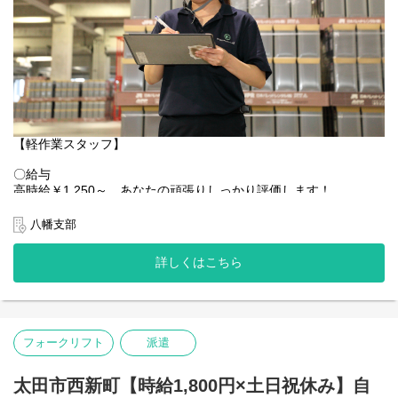
【ポイント1：アットホームな雰囲気！】
・多様なキャリアステップ可能(場合によっては本社へのキャリア
関東サービスは優しいスタッフが多く、楽しく働くことができま
ステップも可能です◎)
す！
ーーーーーーーーーーーーーーーー
勤務時間や残業、人間関係など様々なお悩みを抱えている方、
そして今の環境に満足できない方はぜひご応募ください！相談だ
けでもOKです！
ちょっとした悩みも、当社のスタッフ達は親身になってきいてく
れます！
「仕事がうまくいかない」「プライベートで嫌なことがあった」
【軽作業スタッフ】
などなど、なんでも気軽に相談してみると、
誰もが優しく励ましたり、アドバイスをくれますよ◎
〇給与
高時給￥1,250～ あなたの頑張りしっかり評価します！
【ポイントその2：社員の働きやすさを考える社風！】
給与例：￥1,250×3H＝￥3,750/日 ￥3,750×21日＝￥78,750/月
たとえば勤務地。当社にはたくさんの勤務地がありますが、
＋各種手当
八幡支部
人間関係を円滑にするために違う勤務地へ移動するのもOK！
★残業ほぼ無し★
お気軽に相談してください。
あなたにより合う勤務地をご用意いたします！
詳しくはこちら
〇お仕事環境
社員登用有り！登用実績多数あり！
また、スタッフの安全確保にはとても気を配っています。
経験やスキルによりキャリアアップも準備しています！
安全に配慮していただけない案件は
撤退するといったことも実際にありました。
◆未経験者歓迎◆手当多数◆高時給◆入社日相談◆残業なし◆女
目先の利益よりも、まずは働いているスタッフ第一という意識が
フォークリフト
派遣
性活躍中◆週3～OK
浸透した会社です！
【業務】
太田市西新町【時給1,800円×土日祝休み】自
〇業務内容