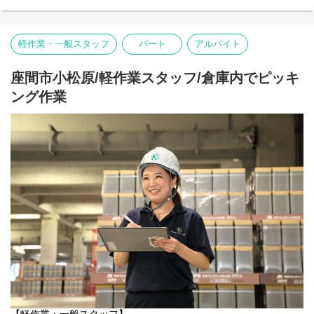
わからないことは優しく丁寧に教えてもらえる環境です！
〇＼夜の時間を有効活用！高時給1,400円で安定して稼げるシンプ
「時に厳しく・時に優しく、一緒に働く仲間は宝物」と現場のお
ルワーク／
声もいただいています！
軽作業・一般スタッフ
パート
アルバイト
京都府長岡京市にある工場にて、商業用モーターの梱包スタッフ
キャリアアップ制度も整っているため、安定しながらリーダー候
を募集します。
補も目指せます！
「夜勤で効率よく稼ぎたいけれど、プライベートの時間も大切に
是非お気軽にご応募ください↓↓
座間市小松原/軽作業スタッフ/倉庫内でピッキ
したい」という方にぴったりの環境です。
HP：
https://www.kantou.co.jp/
ング作業
電話番号：0120-441-248
【具体的なお仕事は…】
機械を操作して、ラインで流れてくるモーターを箱詰め、梱包す
ーーーーーーーーーーーーーーーー
る、シンプルなルーチンワークです。
【関東サービスとは？】
〇特徴その1 アットホームな雰囲気！
製品を箱に入れる
関東サービスは暖かさのある女性の方が社長です！
緩衝材（プチプチなど）を詰める
社長の「人財を大切に、スタッフ全員で1つの大家族」という考え
出荷用のラベルを貼る
が浸透しているため、優しいスタッフが多く、皆様楽しく伸び伸
びと働いています◎
難しい作業や力仕事はほとんどありません。未経験の方でも1週間
程度で慣れていただける内容です！
ちょっとした悩みも、当社のスタッフ達は親身になってきいてく
れます！
【深夜手当で賢く稼ぐ！】
「仕事がうまくいかない」「プライベートで嫌なことがあった」
基本時給が1,400円と高めなうえ、22時以降は深夜手当で時給
などなど、なんでも気軽に相談してみると、誰もが優しく励まし
1,750円にアップ！
たり、アドバイスをくれますよ◎
効率よく収入を得られるのが夜勤の最大の魅力です。
HPでも雰囲気がわかります！覗いてみてください！
【残業は月10時間程度と少なめ】
https://www.kantou.co.jp/company/