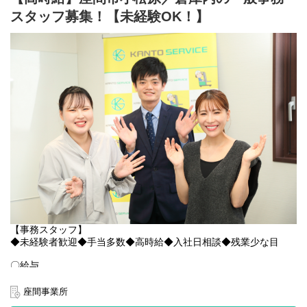
声もいただいています！
ピッカーフォークに乗車してのピッキング・移動作業
キャリアアップ制度も整っているため、安定しながらリーダー候
スタッフ募集！【未経験OK！】
補も目指せます！
ピッカーフォーク未経験でも安心の安全設計！
是非お気軽にご応募ください↓↓
「ピッカーフォークに乗ったことがない…」という方も大歓迎！
HP：
https://www.kantou.co.jp/
丁寧なレクチャーがあるだけでなく、最新型の安全車両を導入し
電話番号：0120-441-248
ています。
高所の不安を解消！ 作業高さは最大3.5mまでに制限されていま
ーーーーーーーーーーーーーーーー
す。
【関東サービスとは？】
スピードが出すぎない！ 走行速度は「人が歩く程度」に設定され
〇特徴その1 アットホームな雰囲気！
ているので安心！作業スペースは身長程度の高さまでしっかり囲
関東サービスは暖かさのある女性の方が社長です！
われた最新型車両です。
社長の「人財を大切に、スタッフ全員で1つの大家族」という考え
が浸透しているため、優しいスタッフが多く、皆様楽しく伸び伸
【アピールポイント】
びと働いています◎
【8月17日〜10月22日までの短期集中ワーク】
期間限定でサクッとまとまった高収入を手に入れるチャンス！20
ちょっとした悩みも、当社のスタッフ達は親身になってきいてく
名の大募集なので採用率も高めです！
れます！
「仕事がうまくいかない」「プライベートで嫌なことがあった」
【夜勤×深夜割増で稼げる！】
などなど、なんでも気軽に相談してみると、誰もが優しく励まし
22:00〜翌7:00の夜勤シフト。深夜勤務（6時間分）は手当がつい
【事務スタッフ】
たり、アドバイスをくれますよ◎
てしっかり稼げます！
◆未経験者歓迎◆手当多数◆高時給◆入社日相談◆残業少な目
HPでも雰囲気がわかります！覗いてみてください！
【快適＆充実の職場環境！】
〇給与
https://www.kantou.co.jp/company/
作業エリアは全館空調完備（エアコン完備）で快適！
高時給￥1,300～ あなたの頑張りしっかり評価します！
ウォーターサーバー無料利用可能！ 熱中症対策・水分補給もバッ
給与例：￥1,300×7.75ｈ＝￥10,075/日 ￥10,075×21日＝
相談だけでも全く問題ありません◎お気軽にお問合せください！
座間事業所
チリ。
￥211,575/月＋各種手当