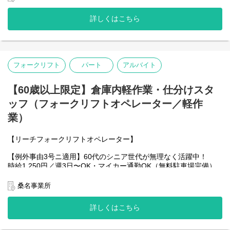
＜＜月収30万円可能です＞＞
詳しくはこちら
【仕事内容】
大手自動車関連工場・物流センター内にて、カウンターフォーク
リフトを使用した自動車製品（部品・資材など）の運搬・積降・
出荷準備作業をお任せします。
フォークリフト
パート
アルバイト
【具体的な業務内容】
カウンターフォークリフトを使用した自動車部品・製品の運搬作
業
【60歳以上限定】倉庫内軽作業・仕分けスタ
トラックからの荷降ろしおよび積込み作業
ッフ（フォークリフトオペレーター／軽作
倉庫内での所定位置への格納・整理整頓作業
業）
ここがポイント！
資格とカウンターフォークの実務経験をしっかり活かせるお仕事
【リーチフォークリフトオペレーター】
です！
取り扱うのは自動車関連の製品。作業手順もしっかり決まってい
【例外事由3号ニ適用】60代のシニア世代が無理なく活躍中！
るため、慣れてしまえばスムーズに業務を進められます。
時給1,250円／週3日〜OK・マイカー通勤OK（無料駐車場完備）
体への負担が少ない環境で、定年後の再就職・安定勤務をしっか
【マイカー・バイク通勤OK】
り応援します！
太田市内はもちろん、伊勢崎市や大泉町、足利市方面からのマイ
桑名事業所
カー通勤もラクラクです！
詳しくはこちら
【仕事内容】
【雇用形態】
物流倉庫内でのフォークリフト業務をお任せします。
派遣社員