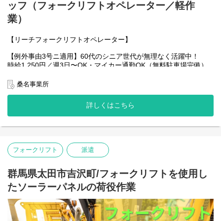
ッフ（フォークリフトオペレーター／軽作
倉庫内での所定位置への格納・整理整頓作業
業）
ここがポイント！
資格とカウンターフォークの実務経験をしっかり活かせるお仕事
【リーチフォークリフトオペレーター】
です！
取り扱うのは自動車関連の製品。作業手順もしっかり決まってい
【例外事由3号ニ適用】60代のシニア世代が無理なく活躍中！
るため、慣れてしまえばスムーズに業務を進められます。
時給1,250円／週3日〜OK・マイカー通勤OK（無料駐車場完備）
体への負担が少ない環境で、定年後の再就職・安定勤務をしっか
【マイカー・バイク通勤OK】
り応援します！
太田市内はもちろん、伊勢崎市や大泉町、足利市方面からのマイ
桑名事業所
カー通勤もラクラクです！
詳しくはこちら
【仕事内容】
【雇用形態】
物流倉庫内でのフォークリフト業務をお任せします。
派遣社員
具体的には：
〇アクセス
・商品の検品・ピッキング・梱包（扱うのはペットフードがメイ
【マイカー・バイク通勤OK】
フォークリフト
派遣
ンです）
太田市内はもちろん、伊勢崎市や大泉町、足利市方面からのマイ
※手順が決まったシンプル作業なので、ブランクがある方もすぐ
カー通勤もラクラクです！
に慣れていただけます。
群馬県太田市吉沢町/フォークリフトを使用し
【通勤手段】
たソーラーパネルの荷役作業
通勤手段： マイカー通勤OK（車通勤）、バイク、自転車
〇アクセス
太田西部工業団地エリア内！国道50号線や東武伊勢崎線「木崎
弥富駅：車13分
駅」「細谷駅」からもアクセス良好です。太田市・伊勢崎市・邑
※車・バイク通勤OK！
楽郡大泉町・栃木県足利市などから車で通勤しているスタッフ多
※桑名市、川越町、弥富市、愛西市、蟹江町から通勤している