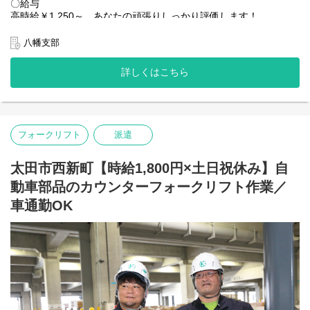
〇給与
高時給￥1,250～ あなたの頑張りしっかり評価します！
【ポイントその2：社員の働きやすさを考える社風！】
給与例：￥1,250×3H＝￥3,750/日 ￥3,750×21日＝￥78,750/月
たとえば勤務地。当社にはたくさんの勤務地がありますが、
＋各種手当
八幡支部
人間関係を円滑にするために違う勤務地へ移動するのもOK！
★残業ほぼ無し★
お気軽に相談してください。
あなたにより合う勤務地をご用意いたします！
詳しくはこちら
〇お仕事環境
社員登用有り！登用実績多数あり！
また、スタッフの安全確保にはとても気を配っています。
経験やスキルによりキャリアアップも準備しています！
安全に配慮していただけない案件は
撤退するといったことも実際にありました。
◆未経験者歓迎◆手当多数◆高時給◆入社日相談◆残業なし◆女
目先の利益よりも、まずは働いているスタッフ第一という意識が
フォークリフト
派遣
性活躍中◆週3～OK
浸透した会社です！
【業務】
太田市西新町【時給1,800円×土日祝休み】自
〇業務内容
動車部品のカウンターフォークリフト作業／
倉庫にてコンビニ製品のピッキングや格納補充作業をお願いしま
す。
車通勤OK
ピッキングする製品はケースではなく、個々の製品をピッキング
するため、女性でも心配なく作業ができます！
髪色自由、ネイルOK！
職場環境は、30代～50代の女性が多く、黙々と作業をすることが
多いため、人間関係を気にすることなく、安心してオシゴトがで
きます！
お気軽にご応募下さい。
〇アクセス