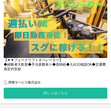
数活躍中！
方もいます！
マイカー通勤OK（駐車場あり）
制服貸与
〇求人特徴
・車・バイク通勤可
・交通費規定内支給
・資格保有者優遇
・制服貸与
・ヘルメット貸与
・残業代全額支給
・週払いOK
・誕生日月にプレゼント支給(規定あり)
・社員登用実績多数あり
【▼▼フォークリフトオペレーター】
・多様なキャリアステップ可能(場合によっては本社へのキャリア
◆経験者大歓迎◆手当多数有り◆高時給◆入社日相談OK◆交通費
ステップも可能です◎)
規定内支給
〇給与
〇現場の雰囲気
時給：1,500円～
優しいスタッフが多く、皆様メリハリをつけながら仲良く働いて
関東サービス株式会社
くださっています◎
給与例：時給1,500円×8H＝12,000円/日
わからないことは優しく丁寧に教えてもらえる環境です！
詳しくはこちら
12,000円/日×21日 = 252,000/月 +諸手当
「時に厳しく・時に優しく、一緒に働く仲間は宝物」と現場のお
声もいただいています！
＜＜＜月収25万円実現可能です＞＞＞＞
是非お気軽にご応募ください↓↓