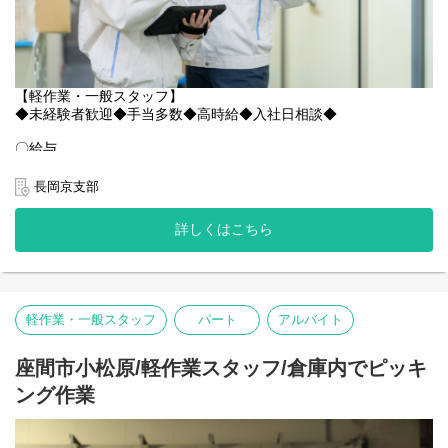
【軽作業・一般スタッフ】
◆未経験者歓迎◆手当多数◆高時給◆入社日相談◆
〇給与
時給：1,400円×3時間 ＋1,750×5時間 ＋交通費規定内支給
※１日12,950円×21＝271,950
長岡京支部
※22時〜翌5時は深夜時給 1,750円
＜月収例：271,950円＞
詳しくはこちら
＜＜＜月収28万円実現可能です＞＞＞＞
〇＼夜の時間を有効活用！高時給1,400円で安定して稼げるシンプ
ルワーク／
軽作業・一般スタッフ
パート
アルバイト
京都府長岡京市にある工場にて、商業用モーターの梱包スタッフ
を募集します。
「夜勤で効率よく稼ぎたいけれど、プライベートの時間も大切に
座間市小松原/軽作業スタッフ/倉庫内でピッキ
したい」という方にぴったりの環境です。
ング作業
【具体的なお仕事は…】
機械を操作して、ラインで流れてくるモーターを箱詰め、梱包す