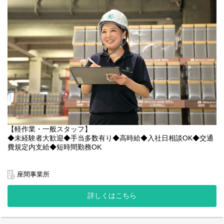
る、シンプルなルーチンワークです。
製品を箱に入れる
緩衝材（プチプチなど）を詰める
出荷用のラベルを貼る
難しい作業や力仕事はほとんどありません。未経験の方でも1週間
程度で慣れていただける内容です！
【深夜手当で賢く稼ぐ！】
基本時給が1,400円と高めなうえ、22時以降は深夜手当で時給
1,750円にアップ！
効率よく収入を得られるのが夜勤の最大の魅力です。
【残業は月10時間程度と少なめ】
【軽作業・一般スタッフ】
「毎日残業でクタクタ…」なんてことはありません。
◆未経験者大歓迎◆手当多数有り◆高時給◆入社日相談OK◆交通
定時退社ができる日も多く、プライベートの予定や睡眠時間もし
費規定内支給◆短時間勤務OK
っかり確保できます。
〇給与
【土日祝休み×長期安定】
高時給￥1,250～ あなたの頑張りしっかり評価します！
座間事業所
完全週休二日制なので、週末はリフレッシュ！
給与例：￥1,250×8ｈ＝￥10,000日 ￥10,000×21日＝￥210,000/
大手メーカー内での業務、かつ制服も支給されるので、安定して
月＋各種手当
長く働きたい方に最適です。
詳しくはこちら
【バイク・自転車通勤OK】
〇業務内容
長岡京市内はもちろん、近隣エリアからも通勤便利。