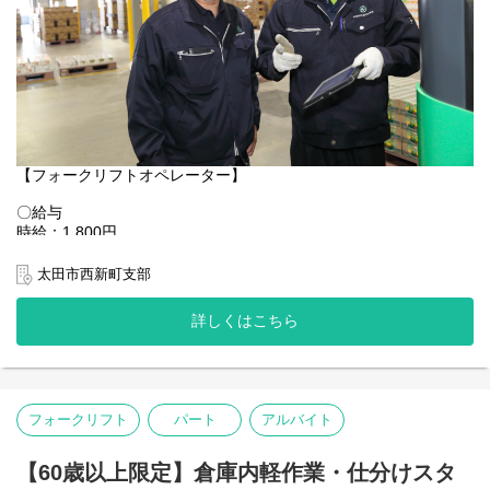
松井山手駅：車9分
樟葉駅：車18分
※車・バイク通勤OK
【ポイント：社員の働きやすさを考える社風！】
目先の利益よりも、まずは働いているスタッフ第一という意識が
浸透した会社です！
スタッフの安全確保にはとても気を配っています。
安全に配慮していただけない案件から撤退するといったことも実
【フォークリフトオペレーター】
際にありました。
〇給与
当社にはたくさんの勤務地があるので、違う勤務地へ移動するの
時給：1,800円
もOK！
交通費：全額支給
あなたにより合う勤務地をご用意いたします！
時給1,800円×8.0時間×21日＝302,400円 ＋ 交通費全額
太田市西新町支部
＜＜月収30万円可能です＞＞
詳しくはこちら
【仕事内容】
大手自動車関連工場・物流センター内にて、カウンターフォーク
リフトを使用した自動車製品（部品・資材など）の運搬・積降・
出荷準備作業をお任せします。
フォークリフト
パート
アルバイト
【具体的な業務内容】
カウンターフォークリフトを使用した自動車部品・製品の運搬作
業
【60歳以上限定】倉庫内軽作業・仕分けスタ
トラックからの荷降ろしおよび積込み作業