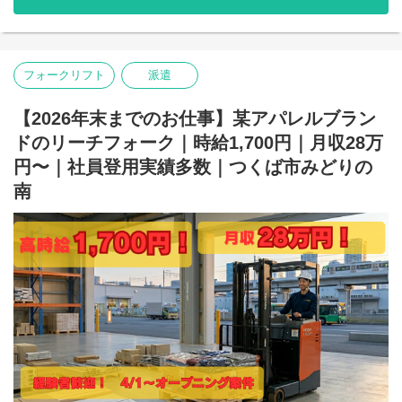
・残業代全額支給
社員登用有り！登用実績多数あり！
・週払いOK
経験やスキルによりキャリアアップも準備しています！
・誕生日月にプレゼント支給(規定あり)
・社員登用実績多数あり
◆経験者歓迎◆手当多数◆高時給◆入社日相談◆残業なし
・多様なキャリアステップ可能(場合によっては本社へのキャリア
フォークリフト
派遣
ステップも可能です◎)
【業務】
〇業務内容
【2026年末までのお仕事】某アパレルブラン
物流倉庫内にて、某アパレルブランドの入出荷業務をお願いし
ーーーーーーーーーーーーーーーー
ドのリーチフォーク｜時給1,700円｜月収28万
ます！
【関東サービスとは？】
フォークリフト経験があれば問題なく、お仕事に取り組んでい
〇特徴その1 アットホームな雰囲気！
円〜｜社員登用実績多数｜つくば市みどりの
ただけます。
関東サービスは暖かさのある女性の方が社長です！
南
早い者勝ちですので、お早めにご応募下さい！
社長の「人財を大切に、スタッフ全員で1つの大家族」という考え
が浸透しているため、優しいスタッフが多く、皆様楽しく伸び伸
〇アクセス
びと働いています◎
みらい平駅：車5分
※車・バイク・自転車通勤OK！！
ちょっとした悩みも、当社のスタッフ達は親身になってきいてく
れます！
【ポイント：社員の働きやすさを考える社風！】
「仕事がうまくいかない」「プライベートで嫌なことがあった」
目先の利益よりも、まずは働いているスタッフ第一という意識が
などなど、なんでも気軽に相談してみると、誰もが優しく励まし
浸透した会社です！
たり、アドバイスをくれますよ◎
スタッフの安全確保にはとても気を配っています。
安全に配慮していただけない案件から撤退するといったことも実
HPでも雰囲気がわかります！覗いてみてください！
際にありました。
https://www.kantou.co.jp/company/
当社にはたくさんの勤務地があるので、違う勤務地へ移動するの
相談だけでも全く問題ありません◎お気軽にお問合せください！
もOK！