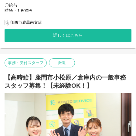
お気軽に相談してください。
〇給与
▼選択
あなたにより合う勤務地をご用意いたします！
時給：1,600円
・車・バイク通勤可
交通費：全額支給
・交通費規定内支給
また、スタッフの安全確保にはとても気を配っています。
時給1,600円×8.0時間×21日＝268,000円 ＋ 交通費全額
印西市鹿黒南支店
・駐車場無料
安全に配慮していただけない案件は
＜＜月収27万円可能です＞＞
・個人ロッカー完備
撤退するといったことも実際にありました。
詳しくはこちら
・休憩所あり
目先の利益よりも、まずは働いているスタッフ第一という意識が
大手物流センター（グッドマンビジネスパーク イーストゲート
・近くにコンビニあり
浸透した会社です！
内）にて、ピッカーフォークリフトを使用したハイブランド衣
ーーーーーーーーーーーーーーーー
類・靴・アクセサリーなどの格納・ピッキング作業をお任せしま
〇現場の雰囲気
す。
優しいスタッフが多く、皆様メリハリをつけながら仲良く働いて
くださっています◎
事務・受付スタッフ
派遣
【具体的な業務内容】
わからないことは優しく丁寧に教えてもらえる環境です！
ハイブランド商品（アパレル・シューズ・雑貨等）の格納・棚入
ぜひお気軽にチャレンジしてみませんか？あなたらしさを出して
「時に厳しく・時に優しく、一緒に働く仲間は宝物」と現場のお
れ作業
【高時給】座間市小松原／倉庫内の一般事務
一緒に働きましょう！！
声もいただいています！
ピッカーフォークに乗車してのピッキング・移動作業
キャリアアップ制度も整っているため、安定しながらリーダー候
スタッフ募集！【未経験OK！】
補も目指せます！
ピッカーフォーク未経験でも安心の安全設計！
是非お気軽にご応募ください↓↓
「ピッカーフォークに乗ったことがない…」という方も大歓迎！
HP：
https://www.kantou.co.jp/
丁寧なレクチャーがあるだけでなく、最新型の安全車両を導入し
電話番号：0120-441-248
ています。
高所の不安を解消！ 作業高さは最大3.5mまでに制限されていま
ーーーーーーーーーーーーーーーー
す。
【関東サービスとは？】
スピードが出すぎない！ 走行速度は「人が歩く程度」に設定され
〇特徴その1 アットホームな雰囲気！
ているので安心！作業スペースは身長程度の高さまでしっかり囲
関東サービスは暖かさのある女性の方が社長です！
われた最新型車両です。