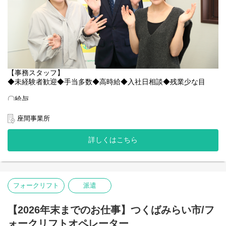
社長の「人財を大切に、スタッフ全員で1つの大家族」という考え
が浸透しているため、優しいスタッフが多く、皆様楽しく伸び伸
【アピールポイント】
びと働いています◎
【8月17日〜10月22日までの短期集中ワーク】
期間限定でサクッとまとまった高収入を手に入れるチャンス！20
ちょっとした悩みも、当社のスタッフ達は親身になってきいてく
名の大募集なので採用率も高めです！
れます！
「仕事がうまくいかない」「プライベートで嫌なことがあった」
【夜勤×深夜割増で稼げる！】
などなど、なんでも気軽に相談してみると、誰もが優しく励まし
22:00〜翌7:00の夜勤シフト。深夜勤務（6時間分）は手当がつい
【事務スタッフ】
たり、アドバイスをくれますよ◎
てしっかり稼げます！
◆未経験者歓迎◆手当多数◆高時給◆入社日相談◆残業少な目
HPでも雰囲気がわかります！覗いてみてください！
【快適＆充実の職場環境！】
〇給与
https://www.kantou.co.jp/company/
作業エリアは全館空調完備（エアコン完備）で快適！
高時給￥1,300～ あなたの頑張りしっかり評価します！
ウォーターサーバー無料利用可能！ 熱中症対策・水分補給もバッ
給与例：￥1,300×7.75ｈ＝￥10,075/日 ￥10,075×21日＝
相談だけでも全く問題ありません◎お気軽にお問合せください！
座間事業所
チリ。
￥211,575/月＋各種手当
鍵付き個人ロッカー完備で貴重品管理も安心。
詳しくはこちら
〇特徴その2 社員の働きやすさを考える社風！
【通勤ラクラク！車通勤＆送迎バスあり】
〇業務内容
たとえば勤務地。当社にはたくさんの勤務地がありますが、人間
マイカー通勤OK（無料駐車場完備）！
物流倉庫にて事務のオシゴトをお願いします。電話対応、伝票
関係を円滑にするために違う勤務地へ移動するのもOK！
「船橋駅」および「千葉ニュータウン中央駅」から現地までの行
整理、
お気軽に相談してください。
き帰り直行送迎バスを運行！
PCへの入力業務となり決して難しい業務はありません。
あなたにより合う勤務地をご用意いたします！
フォークリフト
派遣
20代～50代の女性スタッフが活躍中！
【雇用形態】
また、スタッフの安全確保にはとても気を配っています。
心優しい先輩がご案内します！お気軽にご応募下さい。
派遣社員（短期：2026年8月17日〜10月22日予定）
安全に配慮していただけない案件は
【2026年末までのお仕事】つくばみらい市/フ
※期間は前後・変更となる場合があります。
撤退するといったことも実際にありました。
〇アクセス
ォークリフトオペレーター
目先の利益よりも、まずは働いているスタッフ第一という意識が