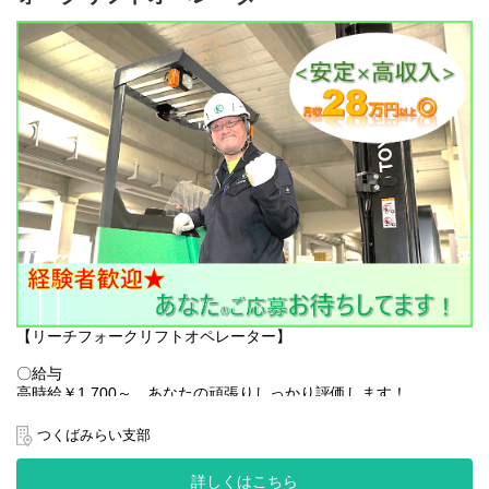
〇アクセス
南林間駅：徒歩20分
浸透した会社です！
【千葉県印西市鹿黒南（グッドマンビジネスパーク イーストゲー
南林間駅：バス10分
ーーーーーーーーーーーーーーーー
ト 内）
※車・バイク通勤(応相談)
【通勤手段】
マイカー（自動車）通勤OK！（駐車場完備）
〇お仕事環境
無料送迎バス運行あり！
ぜひお気軽にチャレンジしてみませんか？あなたらしさを出して
幅広い年代の方が活躍中です◎
「船橋駅」 〜 「千葉ニュータウン中央駅」 〜 現地 を結ぶ直行送
一緒に働きましょう！！
皆様メリハリと思いやりを持って就業いただいており、わからな
迎バスが利用可能！
いことも聞きやすい環境です！
電車通勤の方もストレスなく快適に通えます！
社員登用実績も多数あり、やりがいを持って働いていただけま
す！
安定して働きながら、経験やスキルによりキャリアアップも準備
社会保険完備（規定を満たす場合）
しています！
是非お気軽にご応募ください↓↓
交通費支給（規定内）
HP：
https://www.kantou.co.jp/
電話番号：0120-441-248
無料送迎バスあり（船橋駅・千葉ニュータウン中央駅発着）
【リーチフォークリフトオペレーター】
【福利厚生】
マイカー通勤OK（駐車場あり）
〇給与
〇求人特徴
全館空調完備
高時給￥1,700～ あなたの頑張りしっかり評価します！
・車・バイク通勤(応相談)
ウォーターサーバー無料利用OK
給与例：￥1,700×8H＝￥13,600/日
・高時給
個人ロッカー完備
￥13,600×21日＝￥285,600/月＋各種手当
・駐車場無料
つくばみらい支部
服装自由・制服貸与
残業：繁忙期は残業が発生する可能性あります
・年末年始休みあり
・実働7.75H
詳しくはこちら
〇お仕事環境