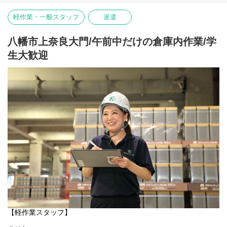
大手メーカーの倉庫にて電子部品の入出庫作業・検品作業・ピッ
静かな夜の時間帯にスムーズに通勤できるのもメリットの一つで
キング作業をお願いします！
す。
軽作業・一般スタッフ
派遣
梱包やピッキングなどの作業が中心で、決して難しい作業はあり
ません。
〇アクセス
心優しい先輩がご案内します！お気軽にご応募下さい。
「長岡京IC」 から車で約10〜15分程度
八幡市上奈良大門/午前中だけの倉庫内作業/学
生大歓迎
〇求人特徴
〇雰囲気
・未経験OK
当社は「アットホーム」を合言葉に、働く環境の雰囲気を創って
・バイク通勤可
います！
・制服貸与
時に厳しく・時に優しく、一緒に働く仲間は宝物です！ぜひお気
・ヘルメット貸与
軽にチャレンジしてみませんか？
・残業代全額支給
ぜひ、あなたらしさを出して一緒に働きましょう！
・週払いOK
・誕生日月にプレゼント支給(規定あり)
・社員登用実績多数あり
【ポイント1：アットホームな雰囲気！】
・多様なキャリアステップ可能(場合によっては本社へのキャリア
関東サービスは優しいスタッフが多く、楽しく働くことができま
ステップも可能です◎)
す！
ーーーーーーーーーーーーーーーー
勤務時間や残業、人間関係など様々なお悩みを抱えている方、
そして今の環境に満足できない方はぜひご応募ください！相談だ
けでもOKです！
ちょっとした悩みも、当社のスタッフ達は親身になってきいてく
れます！
「仕事がうまくいかない」「プライベートで嫌なことがあった」
【軽作業スタッフ】
などなど、なんでも気軽に相談してみると、
誰もが優しく励ましたり、アドバイスをくれますよ◎