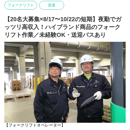
HP：
https://www.kantou.co.jp/
〇業務内容
フォークリフト
派遣
電話番号：0120-441-248
リーチフォークリフトを使用し、倉庫内にて、ソーラーパネルの
荷役作業をお願いします!
ーーーーーーーーーーーーーーーー
【20名大募集×8/17〜10/22の短期】夜勤でガ
決して難しい作業はありません。フォークリフト作業が中心で
【関東サービスとは？】
す。
ッツリ高収入！ハイブランド商品のフォーク
〇特徴その1 アットホームな雰囲気！
20代～50代活躍中！心優しい先輩がご案内します！お気軽にご応
関東サービスは暖かさのある女性の方が社長です！
リフト作業／未経験OK・送迎バスあり
募下さい◎
社長の「人財を大切に、スタッフ全員で1つの大家族」という考え
が浸透しているため、優しいスタッフが多く、皆様楽しく伸び伸
びと働いています◎
〇アクセス
▼山前駅：車10分
ちょっとした悩みも、当社のスタッフ達は親身になってきいてく
太田桐生IC：車5分
れます！
※▼車通勤OK！
「仕事がうまくいかない」「プライベートで嫌なことがあった」
などなど、なんでも気軽に相談してみると、誰もが優しく励まし
たり、アドバイスをくれますよ◎
〇求人特徴
・資格保有者優遇
HPでも雰囲気がわかります！覗いてみてください！
・制服貸与
https://www.kantou.co.jp/company/
・ヘルメット貸与
・残業代全額支給
相談だけでも全く問題ありません◎お気軽にお問合せください！
・週払いOK
・誕生日月にプレゼント支給(規定あり)
・社員登用実績多数あり
〇特徴その2 社員の働きやすさを考える社風！
・多様なキャリアステップ可能(場合によっては本社へのキャリア
たとえば勤務地。当社にはたくさんの勤務地がありますが、人間
【フォークリフトオペレーター】
ステップも可能です◎)
関係を円滑にするために違う勤務地へ移動するのもOK！