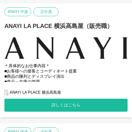
※初回配属は勤務可能地域内で適性をもとに決定いたします。
ANAYI 中途
正社員
ANAYI LA PLACE 横浜高島屋（販売職）
＊具体的なお仕事内容＊
■お客様への接客とコーディネート提案
■商品の陳列とディスプレイ演出
■商品・在庫の管理
■DMによるイベント・セールのご案内
■ECサイトでのスタイリング提案
ANAYI LA PLACE 横浜髙島屋
■売上データの管理
★ホームページではスタッフおすすめのコーディネートの発信を
詳しくはこちら
行っています！
※試用期間：入社後6ヶ月間（待遇に変更はありません）
※初回配属は勤務可能地域内で適性をもとに決定いたします。
ANAYI 中途
正社員