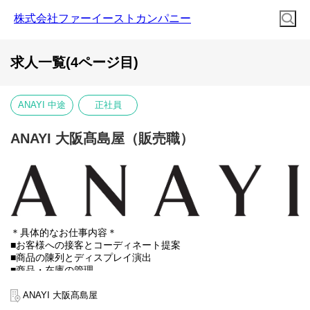
株式会社ファーイーストカンパニー
求人一覧(4ページ目)
ANAYI 中途
正社員
ANAYI 大阪髙島屋（販売職）
＊具体的なお仕事内容＊
■お客様への接客とコーディネート提案
■商品の陳列とディスプレイ演出
■商品・在庫の管理
■DMによるイベント・セールのご案内
■ECサイトでのスタイリング提案
ANAYI 大阪髙島屋
■売上データの管理