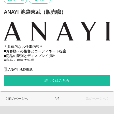
ANAYI 池袋東武（販売職）
＊具体的なお仕事内容＊
■お客様への接客とコーディネート提案
■商品の陳列とディスプレイ演出
■商品・在庫の管理
■DMによるイベント・セールのご案内
■ECサイトでのスタイリング提案
ANAYI 池袋東武
■売上データの管理
★ホームページではスタッフおすすめのコーディネートの発信を
詳しくはこちら
行っています！
※試用期間：入社後6ヶ月間（待遇に変更はありません）
※初回配属は勤務可能地域内で適性をもとに決定いたします。
4/4
〈 前のページへ
次のページへ 〉