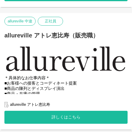
※試用期間：入社後6ヶ月間（待遇に変更はありません）
※初回配属は勤務可能地域内で適性をもとに決定いたします。
allureville 中途
正社員
allureville アトレ恵比寿（販売職）
＊具体的なお仕事内容＊
■お客様への接客とコーディネート提案
■商品の陳列とディスプレイ演出
■商品・在庫の管理
■DMによるイベント・セールのご案内
■ECサイトでのスタイリング提案
allureville アトレ恵比寿
■売上データの管理
★ホームページではスタッフおすすめのコーディネートの発信を
詳しくはこちら
行っています！
※試用期間：入社後6ヶ月間（待遇に変更はありません）