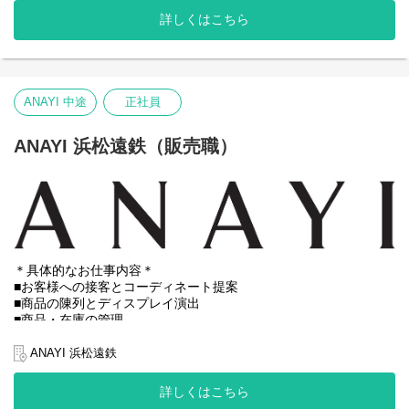
★ホームページではスタッフおすすめのコーディネートの発信を
詳しくはこちら
行っています！
※試用期間：入社後6ヶ月間（待遇に変更はありません）
※初回配属は勤務可能地域内で適性をもとに決定いたします。
ANAYI 中途
正社員
ANAYI 浜松遠鉄（販売職）
＊具体的なお仕事内容＊
■お客様への接客とコーディネート提案
■商品の陳列とディスプレイ演出
■商品・在庫の管理
■DMによるイベント・セールのご案内
■ECサイトでのスタイリング提案
ANAYI 浜松遠鉄
■売上データの管理
★ホームページではスタッフおすすめのコーディネートの発信を
詳しくはこちら
行っています！