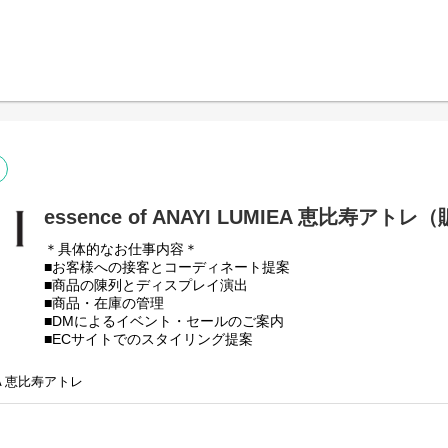
※試用期間：入社後6ヶ月間（待遇に変更はありません）
※初回配属は勤務可能地域内で適性をもとに決定いたします。
essence of ANAYI LUMIEA 恵比寿アト
＊具体的なお仕事内容＊
■お客様への接客とコーディネート提案
■商品の陳列とディスプレイ演出
■商品・在庫の管理
■DMによるイベント・セールのご案内
■ECサイトでのスタイリング提案
■売上データの管理
★ホームページではスタッフおすすめのコーディネートの発信
MIEA 恵比寿アトレ
※試用期間：入社後6ヶ月間（待遇に変更はありません）
※初回配属は勤務可能地域内で適性をもとに決定いたします。