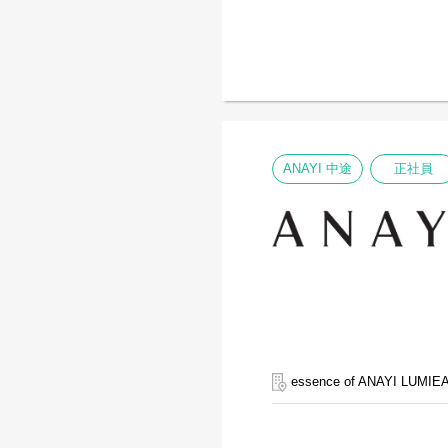
ANAYI 中途
正社員
essence of ANAYI LU