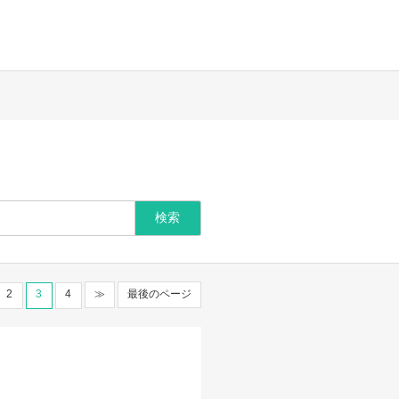
2
3
4
≫
最後のページ