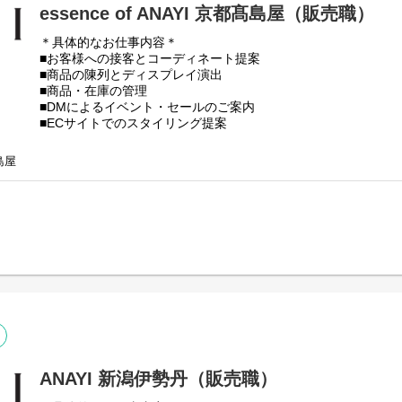
essence of ANAYI 京都髙島屋（販売職）
＊具体的なお仕事内容＊
■お客様への接客とコーディネート提案
■商品の陳列とディスプレイ演出
■商品・在庫の管理
■DMによるイベント・セールのご案内
■ECサイトでのスタイリング提案
■売上データの管理
★ホームページではスタッフおすすめのコーディネートの発信
髙島屋
※試用期間：入社後6ヶ月間（待遇に変更はありません）
※初回配属は勤務可能地域内で適性をもとに決定いたします。
ANAYI 新潟伊勢丹（販売職）