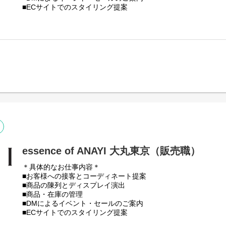
■ECサイトでのスタイリング提案
■売上データの管理
★ホームページではスタッフおすすめのコーディネートの発信
※試用期間：入社後6ヶ月間（待遇に変更はありません）
※初回配属は勤務可能地域内で適性をもとに決定いたします。
essence of ANAYI 大丸東京（販売職）
＊具体的なお仕事内容＊
■お客様への接客とコーディネート提案
■商品の陳列とディスプレイ演出
■商品・在庫の管理
■DMによるイベント・セールのご案内
■ECサイトでのスタイリング提案
■売上データの管理