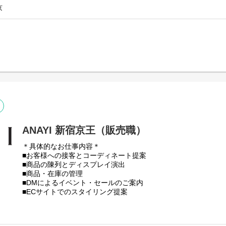
★ホームページではスタッフおすすめのコーディネートの発信
京
※試用期間：入社後6ヶ月間（待遇に変更はありません）
※初回配属は勤務可能地域内で適性をもとに決定いたします。
ANAYI 新宿京王（販売職）
＊具体的なお仕事内容＊
■お客様への接客とコーディネート提案
■商品の陳列とディスプレイ演出
■商品・在庫の管理
■DMによるイベント・セールのご案内
■ECサイトでのスタイリング提案
■売上データの管理
★ホームページではスタッフおすすめのコーディネートの発信