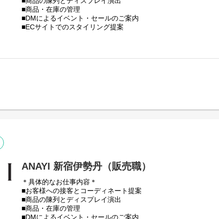
■商品の陳列とディスプレイ演出
■商品・在庫の管理
■DMによるイベント・セールのご案内
■ECサイトでのスタイリング提案
■売上データの管理
★ホームページではスタッフおすすめのコーディネートの発信
※試用期間：入社後6ヶ月間（待遇に変更はありません）
※初回配属は勤務可能地域内で適性をもとに決定いたします。
ANAYI 新宿伊勢丹（販売職）
＊具体的なお仕事内容＊
■お客様への接客とコーディネート提案
■商品の陳列とディスプレイ演出
■商品・在庫の管理
■DMによるイベント・セールのご案内