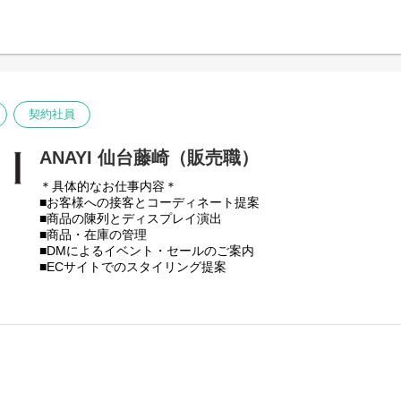
契約社員
ANAYI 仙台藤崎（販売職）
＊具体的なお仕事内容＊
■お客様への接客とコーディネート提案
■商品の陳列とディスプレイ演出
■商品・在庫の管理
■DMによるイベント・セールのご案内
■ECサイトでのスタイリング提案
■売上データの管理
★ホームページではスタッフおすすめのコーディネートの発信
※試用期間：入社後6ヶ月間（待遇に変更はありません）
※初回配属は勤務可能地域内で適性をもとに決定いたします。