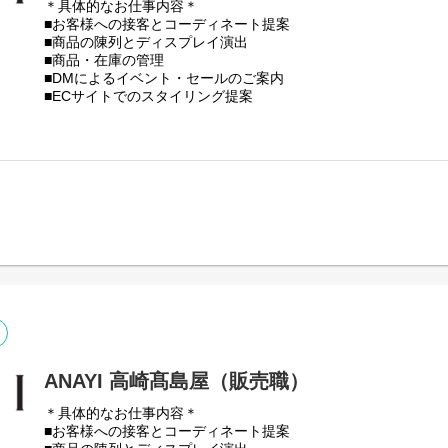
＊具体的なお仕事内容＊
■お客様への接客とコーディネート提案
■商品の陳列とディスプレイ演出
■商品・在庫の管理
■DMによるイベント・セールのご案内
■ECサイトでのスタイリング提案
■売上データの管理
★ホームページではスタッフおすすめのコーディネートの発信
※試用期間：入社後6ヶ月間（待遇に変更はありません）
※初回配属は勤務可能地域内で適性をもとに決定いたします。
ANAYI 高崎髙島屋（販売職）
＊具体的なお仕事内容＊
■お客様への接客とコーディネート提案