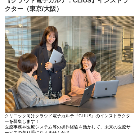
【クラウド電子カルテ：CLIUS】インストラ
ディングカンパニー。
クター（東京/大阪）
Before：
【具体的な業務内容】
100を超える拠点の「紙管理」と「データの分断」
①PL責任
全国に点在する100以上の拠点で勤怠データが紙や表計算ソフトで
売上・利益目標を最終責任者として追っていただきます。その為
バラバラに管理されており、毎月の集計に膨大な工数が発生。ま
にプロダクトのサービス提供価値を高めるための事業戦略を考
た、複雑な勤務形態（隔日勤務など）への対応が手作業で行わ
え、数値計画や人員計画に落とし込み、事業戦略の実行を推進し
れ、リアルタイムな労務状況の把握が困難だった。
てください。
After：
②事業グロース
1万人の「労働の可視化」と「給与連携の自動化」
数値計画に基づいた各種グロース施策について、最終意思決定を
ジョブカン勤怠・労務・給与の統合導入により、1万人規模の打刻
担っていただきます。具体的には、目標達成の為に必要なマーケ
データがリアルタイムで可視化。拠点を跨いだデータ集計のリー
ティング戦略、アライアンス戦略、営業戦略の策定・実行をお任
ドタイムが劇的に短縮され、給与計算までの流れが一本のライン
せします。新たなマネタイズ手法の実現も可能です。
で繋がった。結果として、コンプライアンス遵守の強化と、バッ
クオフィス部門の戦略的な人員配置を実現。
③各種KPI・オペレーション管理
サービスにおけるQCD（品質・コスト・納期）管理・責任を担っ
【従業員約1000名 / グループ全体：国内屈指の老舗食品メーカ
ていただきます。KPI達成のためのモニタリング、オペレーション
ー】
に関わる費用を適切に管理し、売上・利益の最大化を目指しま
企業プロフィール： スナック菓子市場を牽引し、独創的な商品開
す。
発で知られるナショナルブランド。製造から販売まで一貫した体
制を持つ。
④チームビルディング
Before：
クリニック向けクラウド電子カルテ『CLIUS』のインストラクタ
人事計画に基づき、通じて事業戦略を実現するチームを構築して
物理的な「紙の壁」が招く意思決定の停滞
ーを募集します！
いただきます。具体的には、採用や教育・役割定義などメンバー
社内の申請・承認フローの多くが紙ベース（物理的な押印）で行
医療事務や医療システム等の操作経験を活かして、未来の医療サ
の成長を促し、チームとしての成果の創出をしてください。
われており、拠点間での書類郵送によるタイムラグが常態化。意
ービスの創り手になりませんか？
思決定の進捗がブラックボックス化し、現場のスピード感を削い