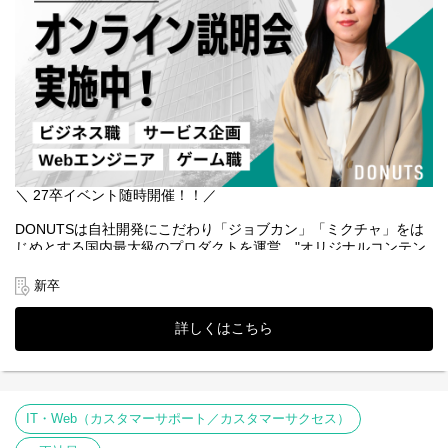
ックおよびヘルプの改善等も行っていただく顧客課題を第一線で
もっとこうあったらいいと感じることをプロダクトに反映でき
【40代：日本企業の未来を共創するエグゼクティブ・アドバイザ
解決するための役割です。
ます。
ーへ】
一企業の導入支援を超え、産業界全体の生産性を向上させる変革
■具体的な業務内容
▼▼▼もしこんな思いを馳せたことがあれば、あなたは向いてる
の旗振り役へ。経営層の意思決定に影響を与える視座を持ち、社
以下の業務を想定しています
かもしれません！▼▼▼
会的なインパクトを創出する経営陣としての地位を確立できま
・契約済み企業への導入サポート
す。
・導入完了後の運用サポート
『普段カルテを使っていてもっとこんな使い方ができないかと気
・問合せ内容の検証および開発・企画へのフィードバック
になって仕方なくなり自分でインストラクターに連絡して聞いて
・ヘルプの作成及び改善
しまう・・・』
・他、顧客要望を叶えるための施策等
『カルテ入れ替えの立ち会いで操作を教えてもらっているうち
■担当プロダクト
＼ 27卒イベント随時開催！！／
に、自分でもいろいろやってみたくなってしまった・・・』
①勤怠管理
DONUTSは自社開発にこだわり「ジョブカン」「ミクチャ」をは
②労務管理
『ルーティン業務だけだと満足できず業務効率化が生きがいか
じめとする国内最大級のプロダクトを運営、"オリジナルコンテン
③給与計算
も・・・』
ツでNo.1"を掲げる「DONUTS GAMES」など、10年・20年先にも
④経費精算
その価値が残り続けるプロダクト創りをしています。
『医療事務の知識を活かして、医療事務より年収を上げたい！』
上記いずれかの担当としてカスタマーサクセスを推進して頂きま
新卒
す。
■あなたの目指すモノもDONUTSなら見つけられる■
昨日より今日、今日より明日と、日々当たり前がもっと便利にな
※知識習得のためインサイドセールスから業務を始める可能性が
詳しくはこちら
っていくようなプロダクトを一緒に作っていきましょう。
あります。
DONUTSのプロダクトは「toB領域」「toC領域」「大規模プロダ
クト」「新規立ち上げ」など多種多様です。職種もエンジニア、
広告営業、プロダクト企画、イベント制作など多岐にわたりま
す。
IT・Web（カスタマーサポート／カスタマーサクセス）
将来どうなりたいか決まっていない。それはおかしなことじゃあ