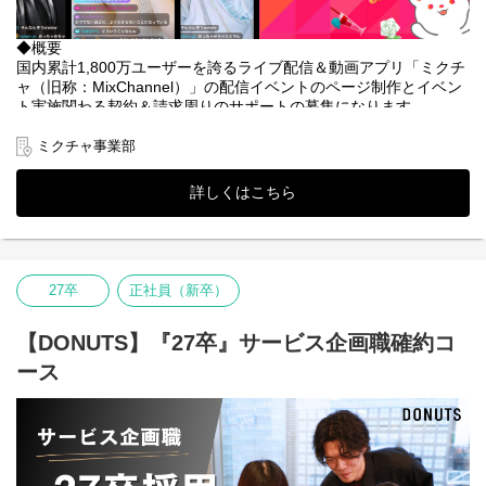
適に落とし込んでいきます。制度がデジタルの力でスムーズに動
き出す瞬間を創り出す、パズルを完成させるような知的好奇心と
達成感を味わえる工程です。
◆概要
・お客様の成功にコミットする課題解決の提案：
国内累計1,800万ユーザーを誇るライブ配信＆動画アプリ「ミクチ
特定の業務フローと機能の間にギャップが生じた際も、単に「で
ャ（旧称：MixChannel）」の配信イベントのページ制作とイベン
きない」で終わらせるのではなく、法的・運用の両面から工夫や
ト実施関わる契約＆請求周りのサポートの募集になります。
代替案を提示します。お客様がまだ気づいていない「ジョブカン
の活用可能性」を共に探求し、事業の成長を支え続けるパートナ
?「ミクチャ」とは？
ミクチャ事業部
ーとしての信頼関係を深めます。
2013年にサービスが開始し、現在国内累計1,800万ユーザーを突
・「個の知」を「チームの力」へ。全員でお客様の未来を支える
破、イベント開催数は業界最大級を誇るIT×エンターテイメントで
詳しくはこちら
一人の力では解決が難しい課題も、チームで知恵を出し合えば、
夢を叶えるライブ配信＆動画アプリです。
必ず道が開けます。DONUTSではチーム単位で目標を追いかけ、
”ライブ配信を通じてそれぞれの「夢」を叶えること””日常生活に
成功も失敗もナレッジとして共有し合う文化を大切にしていま
溶けこむサービスとなること”を理想とし、様々な企業・ブランド
す。属人的な対応ではなく、組織全体の厚みでお客様を支え、常
とのタイアップ企画をはじめ独自のコンテストやオーディション
に最高品質のサポートを提供し続けることを目指しています。
といった魅力的なコンテンツを日々提供しています。
27卒
正社員（新卒）
■ なぜ、数あるサービスの中で「ジョブカン」なのか
新たな文化とトレンドを築き上げとともにライバーが様々なジャ
市場に多くの選択肢がある中で、ジョブカンが信頼され続ける理
ンルのスターとして、世の中に羽ばたく機会を最大化することを
【DONUTS】『27卒』サービス企画職確約コ
由は、現場に寄り添った「温かみのある実効性」にあります。
目指しています。
ース
・「お待たせしない」という誠実なアクションスピード
私たちは、高度な理論よりも「お客様が困っている瞬間に手を差
◆主な業務内容
し伸べること」を大切にしています。質問に対する回答の早さ
・配信イベントのページ制作
や、一つひとつのアクションの速さ 。その積み重ねが、他社には
・契約書の手配
真似できない「安心感」という名の信頼に繋がっています。
・請求の手配
・実務の現場を本当に楽にする、手触り感のある機能群
・各イベント案件の進捗管理 など。