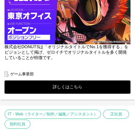
株式会社DONUTSは「オリジナルタイトルでNo.1を獲得する」を
ビジョンとして掲げ、ゼロイチでオリジナルタイトルを多く開発
していることが特徴です。
本求人は、まずあなたのお話を伺い、ご経験やスキルをもとに、
最もご活躍いただけるポジションをご提案するための求人です。
ゲーム事業部
そのため、ゲーム業界でのご経験をお持ちの方であれば、職種を
問わず歓迎しております。
詳しくはこちら
私たちが目指すのは、ゲームといえば真っ先に名前が挙がるよう
なトップタイトルの創出。
これを前提において、粘り強く最高のゲームを作っていけるこ
と。
IT・Web（ライター／制作／編集／アシスタント）
正社員
この実現のために、ポジションなどを限定せず、常に挑戦し続け
ていける仲間を探しています。
契約社員
職種は問いません。