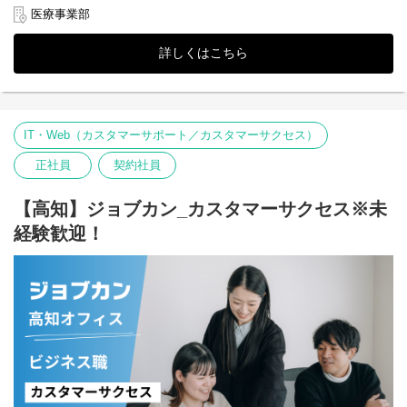
【担当プロダクト】
『CLIUS』はサービス提供から5周年を迎え、市場ニーズに伴い機
でいた。
医療事業部
ジョブカン9シリーズのうちの1サービスの責任者
能拡充させながら成長してまいりました。
After：
今後はさらなるシェア拡大と事業成長を担う重要なポジションと
スマホひとつで完結する「決裁の高速化」
詳しくはこちら
【この仕事の魅力】
して、インストラクターの増員を計画しております。
ジョブカンワークフロー・経費精算の導入により、全社の承認ル
◎プロダクトを広めることで、世の中の働き方改革を促進できま
ートをデジタル化。移動中やテレワーク先からでもスマホで即時
す。
体調が優れず病院を訪れる際、スムーズかつ正確な診断を受けた
に承認が可能となり、意思決定のスピードが数倍に加速。物理的
◎プロダクトファーストをビジョンとしており、幅広い顧客へ対
いと誰しもが望むものだと思いますが、まだまだ医療業界のイン
な「紙」の制約から解放され、組織全体の機動力が大幅に向上し
応できるプロダクトを育てていけます。
フラは改善の余地をたくさん残しています。
た。
IT・Web（カスタマーサポート／カスタマーサクセス）
◎営業/CSチームを全て内製化しているため、ユーザーの声をダイ
レクトにプロダクトに反映できます。
インストラクターとして医療現場のDX化に直接携われますので、
【従業員数百名〜数千名 / グループ連結：大手エンタメ・リテール
正社員
契約社員
◎型にとらわれない提案で顧客課題の解決にも貢献できます。
自分や家族が患者の立場だったらこうあってほしいと感じること
グループ企業】
◎高い自己資本比率により、スピーディな意思決定と自由な事業
を、ぜひ形にしていってください。
企業プロフィール： チケット販売、店舗運営、ECなど多角的なエ
展開が可能な企業です。
【高知】ジョブカン_カスタマーサクセス※未
ンタメ事業を展開する、日本有数の流通グループ子会社。
■業務内容：
Before：採用情報の「属人化」による機会損失
経験歓迎！
インストラクターの役割としては、新規契約締結となった医療機
年間数百名規模の採用を行う中で、候補者情報が各担当者のメー
関様への導入サポートや、営業担当と協力しながらCLIUSを利用
ルやエクセルに点在。面接進捗や評価がリアルタイムで共有され
中の医療機関様の課題解決のための機能提案等を行っていただき
ず、選考スピードの遅延や候補者への連絡漏れなど、採用競争力
ます。
の低下を招いていた。
After：全社横断の「採用プラットフォーム」構築
・電話やメールを用いた医療機関からの問い合わせ対応
ジョブカン採用管理の導入により、全候補者の情報を一元化。人
・遠隔ツールを用いたオンライン上での操作説明
事と各事業部の現場担当者が同一の情報を元にスピード感を持っ
・訪問での操作説明、稼動初日立会い
て選考を進められる体制を構築。データに基づく分析が可能にな
・操作マニュアル、よくあるご質問資料の作成
り、採用コストの最適化と質の向上を同時に達成した。
■業務イメージ
■ 業務内容：