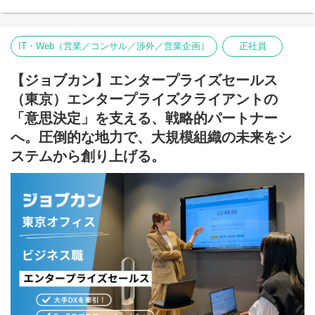
◆募集背景
-----------------------------------
魅力的な物語を紡ぐクリエイターと共に、新たなIP(知的財産)を世
■DONUTS GAMESを知る
に送り出すため新設されたコミックレーベルをさらに成長させる
IT・Web（営業／コンサル／渉外／営業企画）
正社員
・最新プレスリリースなど
べく、一緒に盛り上げてくれる仲間を募集中です。
https://www.donuts.ne.jp/products/games
※現在、2作品公開中
・Waffles - DONUTS Magazine
「DONUTS COMICS」公式Xアカウント:
【ジョブカン】エンタープライズセールス
https://waffles.donuts.ne.jp/?utm_source=gameorg
https://x.com/donutscomics_bl
・Waffles - ゲーム関連記事一覧
（東京）エンタープライズクライアントの
https://waffles.donuts.ne.jp/category/game/?
◆業務内容
「意思決定」を支える、戦略的パートナー
utm_source=gameorg
＜主な業務内容＞
へ。圧倒的な地力で、大規模組織の未来をシ
これまでのご経験をお聞きしながら下記業務をお任せいたしま
■オリジナルタイトルでNo.1を獲得する！
す。
「D4DJ Groovy Mix」「ブラックスター -Theater Starless-」
ステムから創り上げる。
「Tokyo 7th シスターズ」「暴走列伝 単車の虎」など、
・作家スカウト対応、オリジナル作品の新規立ち上げ、連載対応
オリジナルタイトルを中心として多岐にわたるタイトルを開
・新連載作品の企画立ち上げ
発・運営しています。
・作家の発掘・スカウト、育成、打ち合わせ
・作品の進行管理、入稿・校了、更新作業等の編集業務
・紙や電子コミックスの企画立案、編集業務
・作品の成績の管理 など
◆仕事のやりがい
・当社は出版事業の他にも、ゲーム事業（D4DJ・7thシスター
ズ・ブラックスター）、ライブ配信事業（ミクチャ・
OPNEREC）、ファッションイベント事業（札幌/沖縄コレクショ
ン）、縦型ショートドラマアプリ事業（タテドラ）、イベントプ