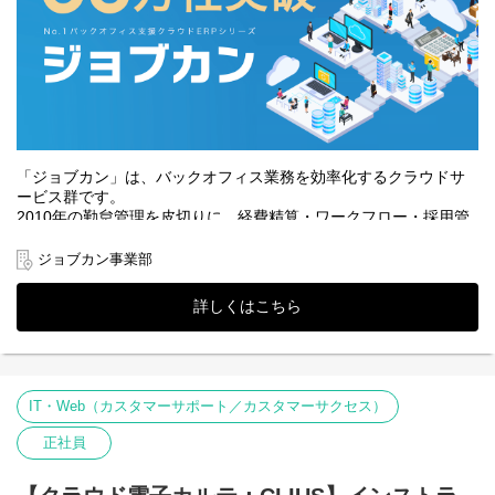
私たちが求めているのは、「スライド上の美しさ」ではありませ
ん。複雑な利害関係や現行システムの制約という高い壁を、自ら
の地力で突破し、プロジェクトを完遂させてきた人材です。
「あるべき論」を超えた具体解を： 1万名規模の商談では、理想論
だけでは通用しません。既存の業務フローやシステムとの整合性
を読み解き、現実に即した具体解を提示する必要があります。SIer
でのPM経験や難易度の高いSaaS導入、大規模な組織変革に並走
してきた「構造を捉える力」は、エンプラ領域において最強の武
「ジョブカン」は、バックオフィス業務を効率化するクラウドサ
器となります。
ービス群です。
「インフラ創り」を楽しめる泥臭さを： 大規模組織の変革には、
2010年の勤怠管理を皮切りに、経費精算・ワークフロー・採用管
緻密な調整と合意形成が不可欠です。それを単なる苦労と捉え
理・労務HR・給与計算・会計・見積/請求書・BPOと現在9サービ
ず、自分の介在によって数万人の働き方がアップデートされるプ
スを展開しています。これまで積み重ねてきた機能・実績から今
ジョブカン事業部
ロセスを「楽しめる」方を求めています。自社プロダクトという
ではエンタープライズ企業をはじめ、様々な業界から声が掛かる
レバレッジの効く武器で、日本企業の土台を塗り替える挑戦に加
までに成長しています。
詳しくはこちら
わってください。
顧客が抱える課題は複雑かつ多岐に渡る中で、今まで以上にスピ
■導入事例：
ーディな戦略立案・実施が重要と考えております。
※下記以外にも3万名超のクライアントも数社あり、数年かけて要
具体的には、ジョブカンが掲げる「社会のインフラ」としてのポ
件定義から開発、導入できた事例も実績有
ジションを確立して非連続的な成長を実現するためには、マーケ
IT・Web（カスタマーサポート／カスタマーサクセス）
ットの目まぐるしい変化にも応えられる突出した企画立案力が必
【従業員約10,000名超 / グループ全体：日本最大手の交通インフ
要だと考えています。加えて、ジョブカンシリーズとしてプロダ
正社員
ラ企業】
クト同士がもつ相乗効果や既存アセットを最大限に活用したグロ
企業プロフィール： 100年近い歴史を持ち、タクシー・バス事業
ース施策を、事業責任者と練り上げながら仮説、検証、実行、改
を中心に国内最大規模の車両台数を保有する交通インフラのリー
善に取り組んでいただけるサービス責任者を募集しています。