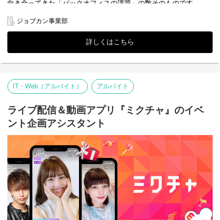
向き合ってきた「バックオフィスの課題」の数そのものです。
現在、サービスは単一のツールから、企業の基盤を支える存在へ
▼予約はこちらから！▼
と進化しています。それに伴い、大手企業や複雑な運用を抱える
ジョブカン事業部
https://forms.gle/UYqHQfEyRmwDRvP97
企業様からの期待も高まっており、営業が結んだご縁を「一生モ
※以降の開催は未定です
ノのインフラ」へと定着させるプロジェクトマネジメントのプロ
詳しくはこちら
----------------------------------------------------------
が不可欠となっております。
＜ゲーム事業部／説明会・業界研究会＞
05/29(金) 13:00～14:00
■ 今、カスタマーサポートや営業の現場で「泥臭く」戦っているあ
なたへ
▼予約はこちらから！▼
「単なる御用聞きで終わりたくない」「もっと顧客の経営基盤に
IT・Web（アルバイト）
アルバイト
https://forms.gle/6NH8GFPqgMDjzZRKA
近い部分で、自らの介在価値を証明したい」——そんな想いを抱
えていませんか？
※日程は今後、順次公開・追加予定ですのでぜひご確認くださ
今、あなたが現場で回している高速なPDCA、顧客の要望を形にす
ライブ配信＆動画アプリ『ミクチャ』のイベ
い。
るための緻密な調整力、そして最後まで責任を持つ完遂力。その
ント企画アシスタント
すべてが、ジョブカンではプロジェクトを成功に導く最強の武器
になります。
■ ミッション：「設定」の先にある「業務の成功」を設計する。
主な役割は、単一システムの納品ではなく、顧客の現状を深く理
解し、ジョブカンの持つ柔軟な機能を駆使して、その会社にとっ
ての最適解を導き出すことです。
・制度を「生きた仕組み」へ変える。オーダーメイドのシステム
構築
企業の数だけ存在する多様な就業規則や給与規定。その背景にあ
る想いや複雑なルールを丁寧に紐解き、ジョブカンという器へ最