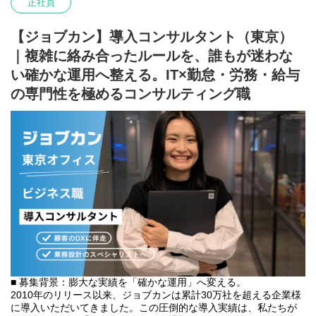
正社員
りません！色んな経験を積んでから決めたっていいじゃないです
か。「面白そうだな」「やりたいな」その気持ちを大切にしまし
ょう。全力で組んで初めて見えるものもあります！
【ジョブカン】導入コンサルタント（東京）
｜複雑に絡み合ったルールを、誰もが迷わな
■まずは気軽な気持ちで参加してみよう■
い確かな運用へ整える。IT×勤怠・労務・給与
当社説明会では、働き方やプロダクトの内容はもちろん、
の専門性を極めるコンサルティング職
DONUTSだからこそ目指せるキャリアや、新卒で入社した若手社
員の実際の声もお届けします！
採用担当との座談会では"就活の相談も大歓迎"です。DONUTSの
ことを知っている方はもちろん、知らない方もぜひお気軽にご参
加ください！
◇◆職種別オンライン会社説明会◆◇
----------------------------------------------------------
＜Webエンジニア＞
▼予約はこちらから！▼
https://forms.gle/oEsD4fYQEJjPEKPn6
※以降の開催は未定です
----------------------------------------------------------
■ 募集背景：膨大な実績を「確かな運用」へ変える。
＜ビジネス職＞
2010年のリリース以来、ジョブカンは累計30万社を超える企業様
07/09(木) 17:00～18:00
に導入いただいてきました。この圧倒的な導入実績は、私たちが
07/24(金) 13:00～14:00