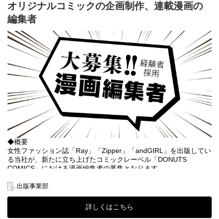
プロデューサー、ディレクター、プランナー、エンジニア、デザ
オリジナルコミックの企画制作、連載漫画の
イナー、プロジェクトマネージャー、進行管理、アシスタント、
編集者
シナリオ、サウンド、マーケティング、プロモーション、グッズ
制作、データマイニング、CS、QA。
多数ございますが、もちろんこれら以外の職種でも構いません。
トップを目指せるゲームを一緒に作りましょう。
【DONUTS GAMESの魅力】
・オリジナルタイトルでNo.1を獲得するために、ゲーム制作にと
ことんこだわれる環境
・個々の裁量が大きく、自ら考え行動する事ができ、やりがいを
持って制作に挑める
・年齢、キャリア問わず実力があれば様々な事にチャレンジがで
きる
◆概要
女性ファッション誌「Ray」「Zipper」「andGIRL」を出版してい
【選考フロー】
る当社が、新たに立ち上げたコミックレーベル「DONUTS
▽書類選考（顔写真付き履歴書、職務経歴書、現年収・希望年収
COMICS」における漫画編集者の募集となります。
の記載必須）
漫画家、原作者のスカウト・育成はもちろんのこと、レーベルを
▽一次選考
さらに盛り上げるべく、企画立案から戦略まで裁量を持ってご担
出版事業部
▽二次選考
当いただけるポジションです。
▽最終選考
※現在はBL作品をメインに取り扱っているため、BL作品強化に携
詳しくはこちら
▽内定
わっていただきます。
※選考状況に応じ、回数が変更になる場合がございます