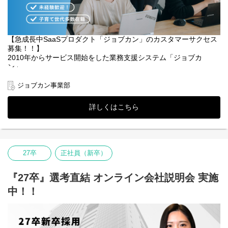
・サポート医療機関
プロダクトを「インフラ」へと昇華させる戦略的アプローチを
主に内科クリニック（無床病院）が中心
・1万名規模の組織図を読み解き、複雑な決裁ルートとキーマン
・一人当たりの平均操作説明件数
（担当及びC-level）を特定。外部コンサルタントとも対等に渡り
5件～6件／月
合い、全社導入に向けた合意形成を導きます。
【急成長中SaaSプロダクト「ジョブカン」のカスタマーサクセス
・デイリーの業務フロー
・「今の運用をシステムに乗せる」のではなく、ジョブカンによ
募集！！】
午前／電話での問い合わせ対応
って「本来あるべき理想の姿」はどう描けるか。既存の非効率を
2010年からサービス開始をした業務支援システム「ジョブカ
午後／リモートでの操作説明
排除するグランドデザインを構築します。
ン」。
・導入から稼働までのフロー
・プロダクトがもたらす投資対効果を数値化し、顧客にとっての
大手からベンチャー企業まで様々なお客様に導入いただき、累計
∟稼動前
価値を最大化させる高度な交渉力を発揮してください。
導入社数は300,000社を超え、急成長を遂げています。
操作説明
ジョブカン事業部
・現在は専門組織の立ち上げフェーズです。商談現場での気づき
マニュアル等の配布
をプロダクト開発へフィードバックし、エンタープライズ領域の
そして今後のさらなる成長を目指し、この度高知支社を2021年3月
∟稼動日
スタンダードを自ら創り上げる役割も期待しています。
詳しくはこちら
に立ち上げました。
稼動立会い
東京で培ってきたノウハウがあるので未経験でも安心です！
∟稼働後
■ ジョブカンで手にする「市場価値」
お電話またはメールにて疑問点等のお問い合わせ対応
【20代：国内屈指の戦略アカウントエグゼクティブへ】
■募集背景
※状況により出張が発生する可能性有。（月1～2回程度）
広大な組織からキーマンを特定し、多階層の意思決定プロセスを
「働き方改革・クラウド化」が急速に進んでいる現在、ジョブカ
制御する「個の戦闘力」を確立。外資トッププレイヤーに比肩す
27卒
正社員（新卒）
ンも急成長しております。
■ポジションの魅力：
る国内最高峰の商談遂行力が身につきます。
運用をフォローし日本の働き方改革を支える仲間をもっと増やし
・医療事務経験を生かしたIT業界への転身が可能です。
ていきたく積極募集中です。
・発展途上の医療業界にて、DX・ITの実務経験を積むことができ
『27卒』選考直結 オンライン会社説明会 実施
【30代：事業成長を牽引するシニア・クライアントパートナー
ます。
へ】
中！！
■カスタマーサクセスの業務について
・顧客課題に寄り添い、システムからクリニックを支援できま
顧客のBPR（業務プロセス再設計）を主導し、社内の開発・企画
ジョブカンにご契約頂いたお客様を中長期で運用フォローをして
す。
を巻き込んでエンプラ攻略の勝機を創り出す事業開発能力を習
いただきます。
・医療と社会課題の解決に貢献できている実感を得られます。
得。事業責任者やCCOへの道が拓かれます。
プロダクト品質向上のためにユーザーの声を踏まえたフィードバ
・代理店とは違い、自社サービスのため、顧客の声を収集し、