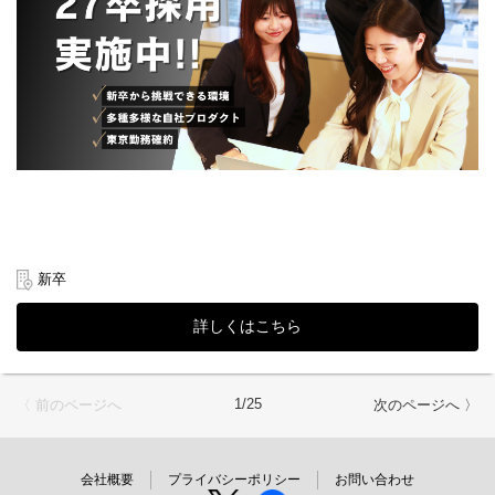
「有給休暇の自動付与」や「就業規則に合わせたアラート」な
基本的にはイベント企画チームのアシスタントとしてお仕事をサ
ど、実務担当者が本当に欲しかった機能を豊富に備えています。
ポートしていただきます。
まだ使われていない便利な機能をそっと提案し、お客様の業務が
分からないことはすぐに聞ける環境ですのでご安心ください。
少しずつ、着実に楽になっていく過程を共に喜べるやりがいがあ
ります。
◆選考フロー
・企業の「これから」を支える、繋がる基盤
①書類選考 ※履歴書（顔写真付）、希望シフトの提出必須
勤怠・給与・労務が連携しているからこそ、あなたの小さな工夫
※職務経歴書（お持ちの方のみ提出）
がバックオフィス全体の大きな変化に繋がります。一部分の担当
↓
者としてではなく、お客様の組織の基盤を共に創り上げる、なく
②面接（現場リーダークラス） ※原則、対面形式
てはならない存在として頼られる実感を味わえます。
↓
③内定
■ あなたの未来に繋がる「市場価値」
※選考状況によっては面接が増える可能性もあります。
ここで得られる経験は、単なるツールの知識に留まりません。誰
かに寄り添い、物事を形にする「一生モノのスキル」となりま
新卒
す。
・複雑なものを整理し、着地させる「オーガナイズ能力」
多種多様な状況にあるお客様を同時にリードし、一歩ずつゴール
詳しくはこちら
へ導く経験は、どの業界でも重宝されるプロジェクトマネジメン
トスキルの基礎となります。
・専門性とITを掛け合わせた、自分だけの「武器」
企業にとって欠かせない「労務・給与」の深い知識と、それをシ
1/25
〈 前のページへ
次のページへ 〉
ステムで形にするITリテラシー 。この掛け合わせを持つあなた
は、これからの社会で長く必要とされ続ける希少な人材へと成長
できます。
・チームで高め合う「完遂者」としての自信
会社概要
プライバシーポリシー
お問い合わせ