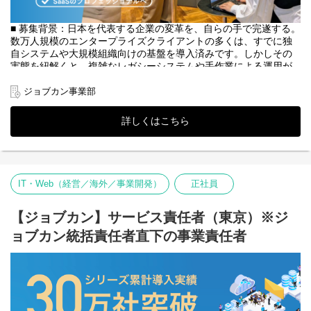
ロデュース事業、タレント/声優マネージメント事業など、数多く
のエンターテインメント関連事業を手がけています。
■ 募集背景：日本を代表する企業の変革を、自らの手で完遂する。
そのため、自ら手掛けたオリジナルコミックを様々な形で消費者
数万人規模のエンタープライズクライアントの多くは、すでに独
に届けることができる、多事業展開ならではのやりがいのある環
自システムや大規模組織向けの基盤を導入済みです。しかしその
境です！
実態を紐解くと、複雑なレガシーシステムや手作業による運用が
・設立したばかりのフェーズだからこそ、漫画家や原作者をスカ
いまだに根深く残っており、コストや効率の面からクラウドへの
ウトし共に成長しつつ、新規事業拡大の実現を目指すことができ
リプレイス要望が後を絶ちません。
ジョブカン事業部
る環境です。
ジョブカンは、現場から経営までをシームレスにつなぎ、日本企
◆選考フロー
詳しくはこちら
業の機動力を引き上げる「社会インフラ」へと昇華することを目
①書類選考 ※履歴書（顔写真付）、職務経歴書、現年収・希望
指しています。これまでは中堅・中小企業の課題解決を中心に成
年収必須
長してきましたが、エンタープライズ領域においては、より高度
↓
なデータハンドリングや複雑な業務フローの再設計、そしてSIerや
②一次面接（現場リーダークラス）※原則、対面形式
ITコンサルに近い「実装・導入の完遂力」が必要不可欠です。
↓
IT・Web（経営／海外／事業開発）
正社員
③二次面接（役員・部長クラス）＋適性検査・リファレンスチェ
すでに数万人規模の導入実績は積み上げていますが、現在はさら
ック
なる飛躍を見据えた「エンタープライズ専任組織」の立ち上げフ
【ジョブカン】サービス責任者（東京）※ジ
※原則、対面形式
ェーズにあります。 「戦略を描くだけのコンサルでは物足りな
↓
ョブカン統括責任者直下の事業責任者
い」「受託開発ではなく、自社プロダクトで社会にインパクトを
④内定・オファー面談
与えたい」 そんな想いを持つプロフェッショナルなあなたに、エ
※選考状況によっては面接が増える可能性もあります。
ンプラ攻略の「型」と「組織」を創り上げるフロントランナーと
して参画いただきたいと考えています。
■ 代表 西村が掲げる、ジョブカン独自の「エンプラ採用戦略」