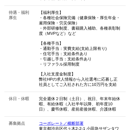
待遇・福利
【福利厚生】
厚生
・各種社会保険完備（健康保険・厚生年金・
雇用保険・労災保険）
・外部研修制度、書籍購入補助、各種表彰制
度（MVPなど）など
【各種手当】
・通勤手当：実費支給(支給上限有り)
・住宅手当：支給条件あり
・引越し手当：支給条件あり
・リファラル採用制度
【入社支度金制度】
弊社HPの求人情報から入社選考に応募し正
社員としてご入社された方に10万円を支給
休日・休暇
完全週休２日制（土日）、祝日、年末年始休
暇、有給休暇（入社半年以降、初年度10
日）、慶弔休暇、産前産後休暇、介護休暇
募集拠点
コーポレート／横断部署
東京都渋谷区代々木2-2-1 小田急サザンタワ