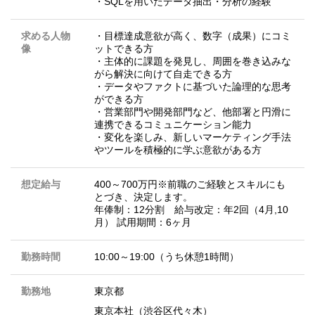
・SQLを用いたデータ抽出・分析の経験
求める人物
・目標達成意欲が高く、数字（成果）にコミ
像
ットできる方
・主体的に課題を発見し、周囲を巻き込みな
がら解決に向けて自走できる方
・データやファクトに基づいた論理的な思考
ができる方
・営業部門や開発部門など、他部署と円滑に
連携できるコミュニケーション能力
・変化を楽しみ、新しいマーケティング手法
やツールを積極的に学ぶ意欲がある方
想定給与
400～700万円※前職のご経験とスキルにも
とづき、決定します。
年俸制：12分割 給与改定：年2回（4月,10
月） 試用期間：6ヶ月
勤務時間
10:00～19:00（うち休憩1時間）
勤務地
東京都
東京本社（渋谷区代々木）