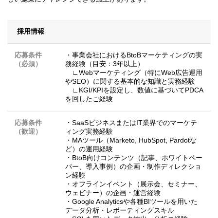
採用情報
応募条件
・事業会社におけるBtoBマーケティングの実
（必須）
務経験（目安：3年以上）
∟Webマーケティング（特にWeb広告運用
やSEO）に関する基本的な知識と実務経験
∟KGI/KPIを設定し、数値に基づいてPDCA
を回したご経験
応募条件
・SaaSビジネスまたはIT業界でのマーケテ
（歓迎）
ィング実務経験
・MAツール（Marketo, HubSpot, Pardotな
ど）の運用経験
・BtoB向けコンテンツ（記事、ホワイトペー
パー、導入事例）の企画・制作ディレクショ
ン経験
・オフラインイベント（展示会、セミナー、
ウェビナー）の企画・運営経験
・Google Analyticsや各種BIツールを用いた
データ分析・レポーティングスキル