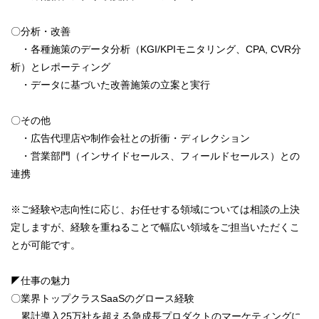
〇分析・改善
・各種施策のデータ分析（KGI/KPIモニタリング、CPA, CVR分
析）とレポーティング
・データに基づいた改善施策の立案と実行
〇その他
・広告代理店や制作会社との折衝・ディレクション
・営業部門（インサイドセールス、フィールドセールス）との
連携
※ご経験や志向性に応じ、お任せする領域については相談の上決
定しますが、経験を重ねることで幅広い領域をご担当いただくこ
とが可能です。
◤仕事の魅力
〇業界トップクラスSaaSのグロース経験
累計導入25万社を超える急成長プロダクトのマーケティングに