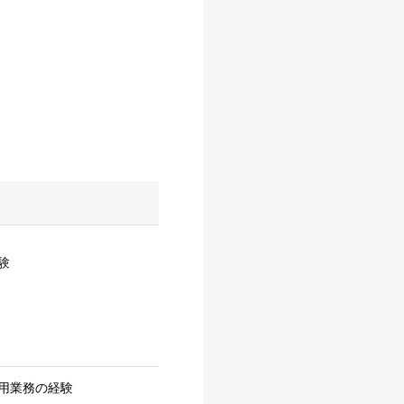
験
用業務の経験