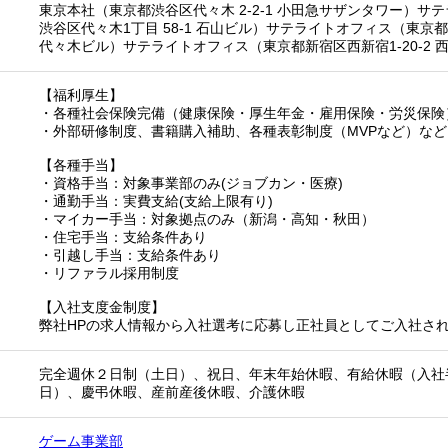
東京本社（東京都渋谷区代々木 2-2-1 小田急サザンタワー）サ
渋谷区代々木1丁目 58-1 石山ビル）サテライトオフィス（東京都
代々木ビル）サテライトオフィス（東京都新宿区西新宿1-20-2 
【福利厚生】
・各種社会保険完備（健康保険・厚生年金・雇用保険・労災保険
・外部研修制度、書籍購入補助、各種表彰制度（MVPなど）など
【各種手当】
・資格手当：対象事業部のみ(ジョブカン・医療)
・通勤手当：実費支給(支給上限有り)
・マイカー手当：対象拠点のみ（新潟・高知・秋田）
・住宅手当：支給条件あり
・引越し手当：支給条件あり
・リファラル採用制度
【入社支度金制度】
弊社HPの求人情報から入社選考に応募し正社員としてご入社され
完全週休２日制（土日）、祝日、年末年始休暇、有給休暇（入社
日）、慶弔休暇、産前産後休暇、介護休暇
ゲーム事業部