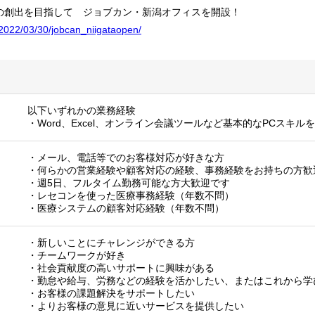
の創出を目指して ジョブカン・新潟オフィスを開設！
p/2022/03/30/jobcan_niigataopen/
以下いずれかの業務経験
・Word、Excel、オンライン会議ツールなど基本的なPCスキル
・メール、電話等でのお客様対応が好きな方
・何らかの営業経験や顧客対応の経験、事務経験をお持ちの方歓
・週5日、フルタイム勤務可能な方大歓迎です
・レセコンを使った医療事務経験（年数不問）
・医療システムの顧客対応経験（年数不問）
・新しいことにチャレンジができる方
・チームワークが好き
・社会貢献度の高いサポートに興味がある
・勤怠や給与、労務などの経験を活かしたい、またはこれから学
・お客様の課題解決をサポートしたい
・よりお客様の意見に近いサービスを提供したい