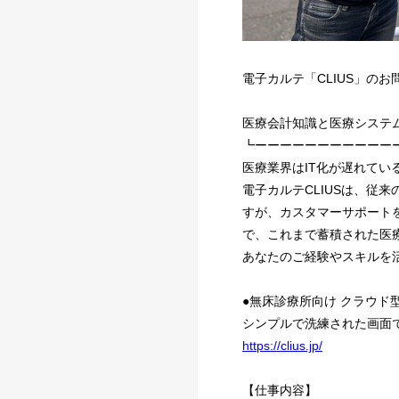
電子カルテ「CLIUS」の
医療会計知識と医療システ
┗ーーーーーーーーーーー
医療業界はIT化が遅れてい
電子カルテCLIUSは、従
すが、カスタマーサポート
で、これまで蓄積された医
あなたのご経験やスキルを
●無床診療所向け クラウド
シンプルで洗練された画面
https://clius.jp/
【仕事内容】