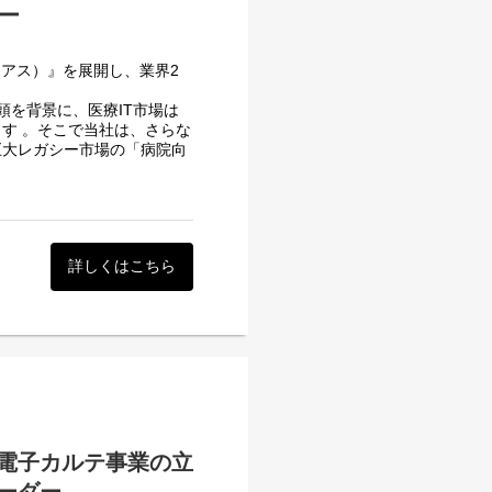
ー
ど連携しながら行います）
きます。
or リモート）
リアス）』を展開し、業界2
るかもしれません！▼▼▼
頭を背景に、医療IT市場は
気になって仕方なくなり自分
す 。そこで当社は、さらな
巨大レガシー市場の「病院向
に、自分でもいろいろやって
クホルダー（医師、看護師、
す。この難度の高いドメイン
ら定義し、市場にパラダイム
も・・・』
していただけるプロダクト責
詳しくはこちら
』
なっていくようなプロダクト
おける、プロダクト戦略の立
通貫で統括。
による）
かを追求し、プロダクトの提
から要件定義、開発チームと
電子カルテ事業の立