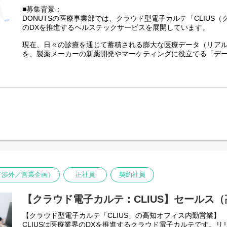
すでに出来上がったプロダクトの保守・機能追加ではなく、ア
クトを市場に適合させる
■募集背景：
▼▼▼もしこんな思いを馳せたことがあれば、あなたは向いて
能の定義から関わることができるため、PdM・事業家として市
・アライアンスの推進
DONUTSの医療事業部では、クラウド型電子カルテ「CLIUS
『院内のネットワークをもっとわかりやすくしたいな・・・。
積めます。
医療機器メーカー、大手レセコンベンダー、地域の医師会等と
のDXを推進するヘルステックサービスを展開しています。
テムの構築
『家族の傷病をきっかけに医療業界に興味持てたけど、職種経
・組織の立ち上げ・マネジメント
現在、日々の診療を通じて蓄積される膨大な医療データ（リアル
は未経験だしな・・・』
マーケティング、営業、カスタマーサクセス（導入・定着支援
を、製薬メーカーの新薬開発やマーケティングに役立てる「デ
ント
的な立ち上げフェーズを迎えています。
『ルーティン業務だけだと満足できず業務効率化が生きがいか
■このポジションの魅力・やりがい
今回は、この新規事業のコアメンバーとして、製薬メーカーと
『自分の領域外のことでも、現場で相談されたら、しっかり親
【ジョブカンのグロースノウハウ × 医療DXへの挑戦】
構築していただける方を募集します。
累計導入社数30万社を突破した『ジョブカン』のグロースノウ
「製薬業界の知識（MRなど）」または「無形商材・データの営
を掛け合わせた市場価値の高いスキルセットが身につくエキサイ
の強みがあれば大歓迎です。 医療データビジネスを自らデザイ
昨日より今日、今日より明日と、日々当たり前がもっと便利に
【完成された組織の歯車ではなく「事業家」としての圧倒的な
い。
を一緒に作っていきましょう。
すでに完成された組織の歯車として動くのではなく、0→1の立ち
「共に創り上げる」フェーズであり、一人ひとりの裁量の大きさ
■業務内容
【多角化による強固な経営基盤と「Change the Game」のカ
クラウドカルテを起点とする医療ビッグデータを活用し、製薬
DONUTSはSaaS、ゲーム、メディアなど分散された事業ポー
のコンサルティング営業、および中長期的なアライアンス（共
期の先行投資が可能な安定した母体があり、リスクを取った大胆
します。
「Product First」「Change the Game」を掲げ、実利
単にデータをスポット販売するのではなく、製薬メーカーの医
ル／渉外／営業企画）
正社員
契約社員
して、古い業界慣習に縛られないスピード感のある変革を推進
課題に対し、当社のデータを使ったソリューションを企画・提
【具体的な業務・提案イメージ】
・患者への最適なアプローチの支援
【クラウド電子カルテ：CLIUS】セールス
新薬の開発対象となりうる潜在的な患者層がどこにいるかをデ
【クラウド型電子カルテ「CLIUS」の高知オフィス内勤営業】
ーカーの戦略立案を支援します。
CLIUSは医療業界のDXを推進するクラウド電子カルテです。
・医療従事者の行動変容の促進