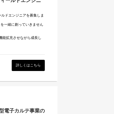
フィールドエンジニ
ィールドエンジニアを募集しま
スを一緒に創っていきません
い機能拡充させながら成長し
して、導入SE・フィールド
たいと誰しもが望むものだと
さん残しています。
詳しくはこちら
を減らし、診療を受ける患者
ります。
ください！
となった医療機関様へ、機器
きます。
ます。
型電子カルテ事業の
す。