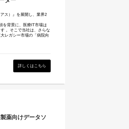
ーダー
たプロダクトの機能実装ロー
ます
リアス）』を展開し、業界2
ン要件からプロダクト仕様へ
頭を背景に、医療IT市場は
す 。そこで当社は、さらな
の管理、および直感的で医療
巨大レガシー市場の「病院向
テムの動きなど種々のネッ
の知識が必要になることも多
aSグロースノウハウや最新
能改善・機能拡張のサイクル
です 。この難度の高い新規
通貫で強力に牽引していただ
業に不安を持たれているク
用・育成・組織マネジメント
詳しくはこちら
システムからクリニックを支
責任までを一気通貫で担い、
ョブカン』をグロースさせてき
ことをダイレクトにプロダ
aaS開発の知見を活かしなが
いるため、経験をもとにした
」に挑むことができます。
あなたの意見や思いが業界常
のトップ営業まで、事業運営
ています。単に営業が売るための
があるか」「プロダクトとし
プロダクト開発への理解が深
ス（製薬向けデータソ
、他部署ともつながり協力
計
には最適な環境です。
運び、課題を抽出。プロダ