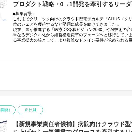
・医療と社会課題の解決に貢献できている実感を得られます。
プロダクト戦略・0→1開発を牽引するリーダ
・現地での電子カルテ設定作業
・代理店とは違い、自社サービスのため、顧客の声を収集し、
・現地での先生やカルテ操作者の不安解消（サポートチームな
もっとこうあったらいいと感じることをプロダクトに反映で
■募集背景：
・導入済みクリニック様でのPC交換や連携追加などの設定（現地
これまでクリニック向けのクラウド型電子カルテ『CLIUS（ク
・サポートチームの技術的支援
▼▼▼もしこんな思いを馳せたことがあれば、あなたは向いて
位のシェアを獲得するなど堅調に成長を続けてきました 。
・サポートチームや営業への導入状況報告
現在、国が推進する「医療DX令和ビジョン2030」やAI技術の台
『普段カルテを使っていてもっとこんな使い方ができないかと
単なるデジタル化から経営構造変革のフェーズへと移行していま
でインストラクターに連絡して聞いてしまう・・・』
■業務イメージ
る事業拡大の核として、より複雑なドメイン要件が求められる
・導入設置先
け電子カルテ事業」へ参入します。
『カルテ入れ替えの立ち会いで操作を教えてもらっているうち
全国のクリニック様（主に無床病院）
病院向けのシステムは、クリニック向けに比べて関わるステー
みたくなってしまった・・・』
※案件によって宿泊を伴う出張の可能性があります
事務、薬剤師など）が非常に多く、業務フローも極めて複雑で
において、プロダクトの核（仕様・アーキテクチャ）をゼロか
『ルーティン業務だけだと満足できず業務効率化が生きがいか
・１ヶ月の導入担当件数
シフトを起こすプロダクトの立ち上げからグロースまでを牽引
8件ほど（繁忙時期により異なるため、目安です）
任者（PdM）を募集いたします。
『医療事務の知識を活かして、医療事務より年収を上げたい！
負担がないように調整いたします
■ミッション
昨日より今日、今日より明日と、日々当たり前がもっと便利に
・1日の業務フロー（出張時）
・病院向けクラウド型電子カルテプロダクトの0→1立ち上げに
を一緒に作っていきましょう。
各拠点より各クリニック様へ訪問
案から要件定義、開発ディレクション、PMFの達成までを一気
電子カルテの設定作業を実施（3~5時間目安で設定台数など
・複雑な病院業務をテクノロジーでいかにシンプルに解決する
作業完了後、帰社 or 直帰
供価値を最大化させること。
業開発）
正社員
・1日の業務フロー（内勤時）
■業務内容
自身の対応案件の準備
新規プロダクトのPdMとして、プロダクトのロードマップ策定
サポートチームへの技術支援
【新規事業責任者候補】病院向けクラウド型
の連携まで、開発プロセス全般の裁量と責任をお任せします。
作業報告などの共有
・プロダクト戦略及びロードマップの策定