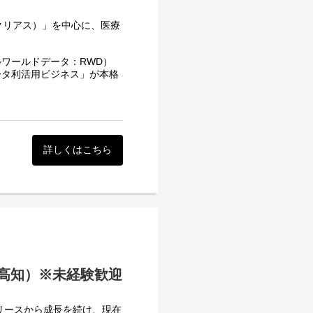
ーキテクチャの選定やコア機
るかもしれません！▼▼▼
場価値を一気に高める経験が
（クリアス）」を中心に、医療
』
の提携交渉およびエコシス
験はしっかりあるものの医療
ワールドデータ：RWD）
）チームの採用とマネジメ
ータ利活用ビジネス」が本格
も・・・』
の強力なパートナーシップを
身になって解決したい！』
ハウと、医療のドメイン知識
業スキル」、どちらか一方
ティングな環境です 。
ンしたい方ぜひご応募くださ
なっていくようなプロダクト
詳しくはこちら
裁量】
上げから1→10へと事業を
が魅力です 。
ルチャー】
メーカーに対する課題解決型
トフォリオを持つため、中長
同事業開発）の構築をお任せ
な挑戦が可能です 。また、
と面白さを追求するリアリスト集団と
薬品開発やマーケティングの
できます
案するポジションです。
（高知）※未経験歓迎
ータから導き出し、製薬メ
リリースから成長を続け、現在