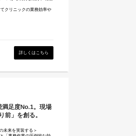
の見過ごし防止や最新の治
じてクリニックの業務効率や
薬メーカーと一緒に企てま
年間ランキング2025」の電
活用パートナーシップの提
位を獲得し、今後も更なる問
す。
めセールスを募集していま
ンティストチームが担当しま
企画・提案の領域です。
詳しくはこちら
ました。
1人が高齢者となるタイミン
ITやデータの知識は入社後
DX令和ビジョン2030」
を使って医療の仕組みを変え
報を全国の医療機関でリアル
築けます。
普及率100%も掲げてまさ
題を理解し、DXによる解決
サポートします。あなたが培
を、社会的意義が極めて高い
満足度No.1。現場
ーカーが成長するのか
り前」を創る。
なもので、データ送受信を行
X）は二の次という状況にお
への流入はさらに強まりま
療の未来を実装する＞
さ」と「事務作業の圧倒的な効