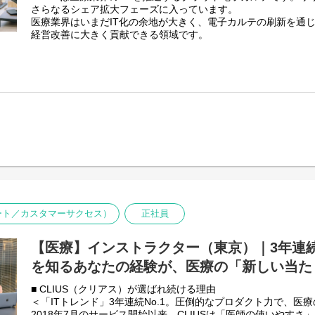
さらなるシェア拡大フェーズに入っています。
クリニックの処方傾向や疾患動向のデータを元に、医師の診断
医療業界はいまだIT化の余地が大きく、電子カルテの刷新を通
療知識の向上に繋がるような疾患啓発・情報提供の仕組みを製
経営改善に大きく貢献できる領域です。
す。
・アライアンスのスキーム構築
直近では、法人向けIT製品の比較・資料請求サイト「ITトレンド
製薬メーカーの経営層や事業部長に対し、中長期的なデータ利
子カルテ部門、無床クリニック向け電子カルテ部門の2部門で1
案を行い、契約締結からプロジェクトの推進までをリードしま
い合わせ増に備え、体制をしっかり構築していきたい状況のた
す。
※データの抽出や複雑な統計分析は、社内の専門データサイエ
す。お任せするのは、そのデータをどうビジネスに活かすかの
■募集背景
事業拡大により2026年6月より高知オフィスでも募集を開始し
■このポジションの魅力・やりがい
【MRなど医療業界出身の方へ】
厚労省は深刻なDX遅れに手を打つべく、日本の人口の約3人に
これまでの医療・医薬品知識がそのまま最大の武器になります。
グである2030年までに1人あたりの業務負担を減らすため、「医療
にいくらでもキャッチアップ可能です。薬を売る側からデータ
を掲げ、全国医療情報プラットフォームを完成させ、患者の情
る側へシフトし、市場価値の高い事業開発としてのキャリアを
タイムに共有できる仕組みを整えようとしており、電子カルテの
にいま推進している最中です。
【他業界のデータソリューションセールスの方へ】
ポート／カスタマーサクセス）
正社員
当ポジションでは、単なる製品説明ではなく、医療機関の業務課
医療の専門知識は不問です。入社後に業界に詳しいメンバーが
策を提案する営業を担っていただきます。
ってきたデータの価値を言語化するスキルや無形商材の提案力
【医療】インストラクター（東京）｜3年連続
医療という市場で遺憾なく発揮してください。
▼国策が進めば民間のカルテは不要にならない？なぜカルテメ
を知るあなたの経験が、医療の「新しい当た
・国が作るのは「最低限の機能」に絞った「公衆電話」のよう
える最低限のインフラを整えることが命題です。操作性（UI/U
■ CLIUS（クリアス）が選ばれ続ける理由
いて、各医療機関ごとの個別事情を汲み取れるようなサービス
＜「ITトレンド」3年連続No.1。圧倒的なプロダクト力で、医
す。
2018年7月のサービス開始以来、CLIUSは「医師の使いやす