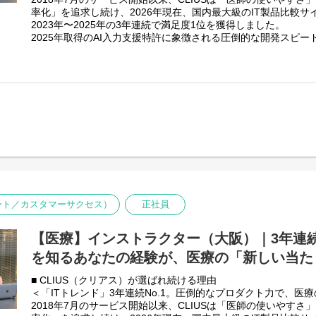
・「標準化」によって、民間メーカーの開発コストが下がる
率化」を追求し続け、2026年現在、国内最大級のIT製品比較サ
国が標準ルールを決めてくれることは、民間メーカーにとって
2023年〜2025年の3年連続で満足度1位を獲得しました。
壁がなくなることを意味し、繋ぎ込みの作業ではなく、溜まっ
2025年取得のAI入力支援特許に象徴される圧倒的な開発スピ
師の診断をサポートするかという高度な機能開発にリソースを
自動受付までを統合する『クリニックDXのハブ』として、医療
・「医療情報の活用」という巨大な2次市場の誕生
に牽引しています。
日本中の医療データが匿名化された上で流通しやすくなること
きるAI診察診断や集患のアドバイスを行う経営コンサルティン
■ 募集背景
携し、日々のバイタルデータに基づいた生活指導を行うPHR等
＜「操作を教える」ステージから、「医療現場をリデザインす
れます。
日本の医療現場では、長年使われてきたオンプレミス型システ
クラウド型システムへと移行する「医療DX」の歴史的転換期に
CLIUSはサービス開始から8年目を迎え、契約数も右肩上がり
■業務内容
のゴールは単にシステムを導入することではありません。 医療
反響や紹介リードをベースに、標準化されたフローで効率的に
れ、患者様と向き合う時間を最大化できる「新しい医療の当た
います 。
そのためには、マニュアル通りに操作を説明するだけではなく
・医療機関への電子カルテ提案営業（オンライン、訪問）
く入り込み、業務フローそのものを最適化する導入コンサルタ
・クラウド電子カルテ「CLIUS」のデモンストレーション
す。内製でORCA導入を絡めた案件や、電子処方箋、オンライ
ポート／カスタマーサクセス）
正社員
・課題ヒアリングおよび業務改善提案
大する市場のニーズに応え、骨太な体制を構築するために、あ
・見積作成、契約交渉、クロージング
す。
・代理店との営業連携
【医療】インストラクター（大阪）｜3年連続
■業務内容
■業務の特徴：スピードと再現性を重視
を知るあなたの経験が、医療の「新しい当た
クリニックの理想の働き方を、ITの力で実現するアドバイザー
・リード獲得型： 問い合わせや紹介など、確度の高いリードに
・運用コンサルティング： 診療スタイルをヒアリングし、CLI
・オンライン中心： オンラインデモを主軸とし、移動時間を最
■ CLIUS（クリアス）が選ばれ続ける理由
を設計・提案。
可能です 。
＜「ITトレンド」3年連続No.1。圧倒的なプロダクト力で、医
・オンボーディング支援： 操作説明会から稼働当日の立ち会い
・分業体制の確立： 導入後のサポートは専任チームへ引き継ぐ
2018年7月のサービス開始以来、CLIUSは「医師の使いやす
に変え、成功へと導く伴走支援。