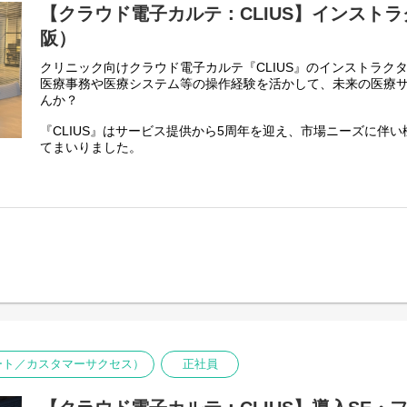
【クラウド電子カルテ：CLIUS】インストラ
阪）
クリニック向けクラウド電子カルテ『CLIUS』のインストラク
医療事務や医療システム等の操作経験を活かして、未来の医療
んか？
『CLIUS』はサービス提供から5周年を迎え、市場ニーズに伴
てまいりました。
今後はさらなるシェア拡大と事業成長を担う重要なポジション
増員を計画しております。
体調が優れず病院を訪れる際、スムーズかつ正確な診断を受け
思いますが、まだまだ医療業界のインフラは改善の余地をたく
インストラクターとして医療現場のDX化に直接携われますので
ったらこうあってほしいと感じることを、ぜひ形にしていって
■業務内容：
インストラクターの役割としては、新規契約締結となった医療
営業担当と協力しながらCLIUSを利用中の医療機関様の課題解
ていただきます。
ポート／カスタマーサクセス）
正社員
・電話やメールを用いた医療機関からの問い合わせ対応
・遠隔ツールを用いたオンライン上での操作説明