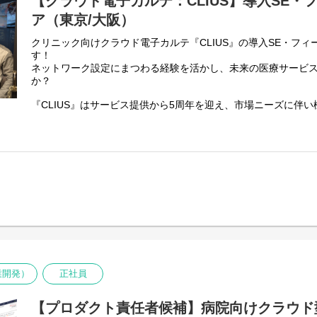
【クラウド電子カルテ：CLIUS】導入SE・
・訪問での操作説明、稼動初日立会い
ア（東京/大阪）
・操作マニュアル、よくあるご質問資料の作成
クリニック向けクラウド電子カルテ『CLIUS』の導入SE・フ
■業務イメージ
す！
・サポート医療機関
ネットワーク設定にまつわる経験を活かし、未来の医療サービ
主に内科クリニック（無床病院）が中心
か？
・一人当たりの平均操作説明件数
5件～6件／月
『CLIUS』はサービス提供から5周年を迎え、市場ニーズに伴
・デイリーの業務フロー
てまいりました。
午前／電話での問い合わせ対応
今後はさらなるシェア拡大と事業成長を担う重要なポジションと
午後／リモートでの操作説明
エンジニアの増員を計画しております。
・導入から稼働までのフロー
∟稼動前
体調が優れず病院を訪れる際、スムーズかつ正確な診断を受け
操作説明
思いますが、まだまだ医療業界のインフラは改善の余地をたく
マニュアル等の配布
∟稼動日
電子カルテを取り入れることによってクリニック様の業務負担
稼動立会い
様にとって、より良いサービスの提供につながると確信してお
∟稼働後
お電話またはメールにて疑問点等のお問い合わせ対応
医療従事者の方々や患者様のためにも、あなたの想いを届けて
※状況により出張が発生する可能性有。（月1～2回程度）
■ポジションの魅力：
業開発）
正社員
■業務内容：
・医療事務経験を生かしたIT業界への転身が可能です。
導入SE・フィールドエンジニアの役割としては、新規契約締結
・発展途上の医療業界にて、DX・ITの実務経験を積むことがで
連携をはじめとした初期設定などの導入支援をお願いしており
【プロダクト責任者候補】病院向けクラウド
・顧客課題に寄り添い、システムからクリニックを支援できま