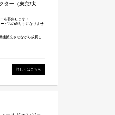
クター（東京/大
ターを募集します！
サービスの創り手になりませ
い機能拡充させながら成長し
として、インストラクターの
たいと誰しもが望むものだと
さん残しています。
詳しくはこちら
、自分や家族が患者の立場だ
ください。
機関様への導入サポートや、
決のための機能提案等を行っ