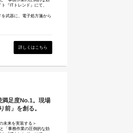
イト『ITトレンド』にて、
他院や検査会社と繋ぐための
たデータをどう活用して、医
ードを武器に、電子処方箋から
集中できるようになります。
現場のフルデジタル化を強力
で、病気の予兆を自動検知で
グ、患者のスマホアプリと連
。今後様々な市場が生み出さ
る」ステージへ＞
ムから、柔軟で拡張性の高い
詳しくはこちら
あります。
で推移していますが、私たち
従事者が事務作業から解放さ
新規提案・クロージングを行
り前」を実装することです。
、クリニックごとの課題に深
ントとしての力が不可欠で
ン資格確認の対応など、急拡
なたの経験を必要としていま
満足度No.1。現場
り前」を創る。
業務です。
基づく営業スタイルです 。
USを用いた最適な運用フロー
小限に抑えた効率的な活動が
療の未来を実装する＞
まで。医療現場の不安を安心
ため、常に新しい顧客への提
さ」と「事務作業の圧倒的な効