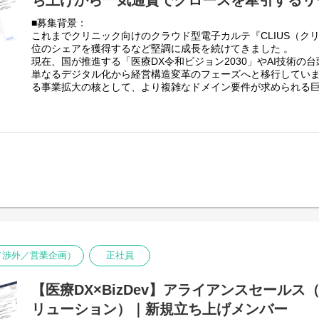
ち上げから一気通貫でグロースを牽引するリ
リモートでの連携支援（業務があるときのみ）
ビジネスサイドと連携し、市場のニーズや競合優位性を考慮し
ドマップの設計
■募集背景：
※意欲がある方には、上記以外にもさまざまな業務をお任せし
・要件定義/仕様策定
これまでクリニック向けのクラウド型電子カルテ『CLIUS（ク
病院経営層や現場の医療従事者へのヒアリングを通じたドメイ
位のシェアを獲得するなど堅調に成長を続けてきました 。
の落とし込み
現在、国が推進する「医療DX令和ビジョン2030」やAI技術の台
■ポジションの魅力：
・開発ディレクション、UI/UXのクオリティ管理
単なるデジタル化から経営構造変革のフェーズへと移行していま
・ネットワーク知識の研鑽
デザイナー、エンジニアチームと密に連携し、開発スプリント
る事業拡大の核として、より複雑なドメイン要件が求められる
電子カルテとはいえ他のモダリティーとの連携、仕組み、シス
現場のストレスを無くすUI/UXの追求
け電子カルテ事業」へ参入します。
トワーク知識が必要になります。ITでは何かしらネットワーク
・プロダクトの継続的改善
当社の強みである累計導入30万社の『ジョブカン』で培ったSa
く、磨くことでさまざまな業務に活かせます。
リリース後の利用データ分析やフィードバックに基づいた、機
のAI技術を武器に、ゼロから市場をリプレイスしていくフェーズ
推進
・医療と社会課題の解決に貢献
事業の0→1の立ち上げ、および中長期的な事業グロースを一気
・プロダクトチームのビルディング
現地では先生と話しながら作業を行うことが大半です。新規開
ける事業責任者を募集いたします 。
開発組織の拡大に伴う、PdMやデザイナー、アナリスト等の採
リニック様は言わずもがな多く、多面的に顧客課題へ寄り添い
■ミッション
援できていることを実感できます。
■このポジションの魅力・やりがい
・病院向け電子カルテ事業の全体統括（0→1から1→10）
【ジョブカンのグロースノウハウ × 医療DXへの挑戦】
・成長期の自社プロダクト経験
・事業計画の策定から、PMF、初期の病院開拓、将来的なP/L
バックオフィス支援SaaSとして圧倒的な導入実績を持つ『ジ
代理店とは違い顧客の声からもっとこうあったらいいと感じる
事業を最短でドライブさせること
たプロダクト開発のノウハウ・思想が社内に根付いています。S
クトへ反映できます。マイナー含め随時高頻度で機能実装して
ら、社会的意義が極めて高く、最高峰の難易度を誇る「病院DX
■業務内容
アイデアがプロダクトに取り入れられることも多々あります。
【「Product First」を掲げる開発環境での圧倒的な裁量】
新規事業の事業責任者として、戦略立案から組織構築、現場で
識を変えるかもしれません。
ル／渉外／営業企画）
正社員
DONUTSは「Product First」をコアバリューの一つに掲げ
に関わる全般を裁量広くお任せします。
プロダクトを作るのではなく、「ユーザーにとって本当に価値
・関係部門と垣根のない仕事
・事業戦略・価格戦略の立案
て美しいか」を追求できる環境です。経営層もテクノロジーや
【医療DX×BizDev】アライアンスセール
業界では珍しく、導入・開発・サポート・営業の関係性が近く
中長期の事業計画の策定、およびプライシング・Tier戦略の設
く、スピーディーな意思決定が可能です。
しあえるため、積極的に成長したい方や能動的に学習したい方
・初期顧客の開拓・PMF推進
リューション）｜新規立ち上げメンバー
【0→1のプロダクト立ち上げという貴重なフェーズ】
自らトップ営業として病院経営層（院長・事務長）の元へ足を