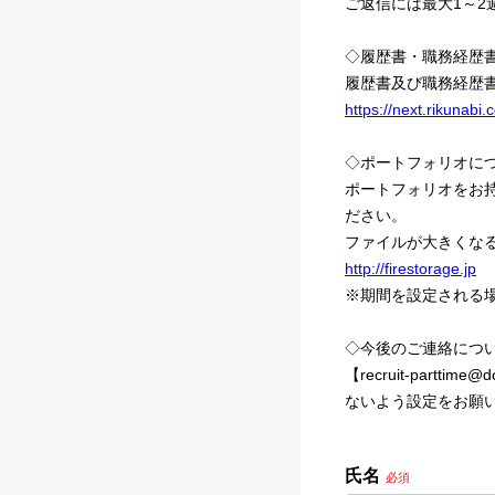
ご返信には最大1～
◇履歴書・職務経歴
履歴書及び職務経歴
https://next.rikunab
◇ポートフォリオに
ポートフォリオをお持
ださい。
ファイルが大きくな
http://firestorage.jp
※期間を設定される
◇今後のご連絡につ
【recruit-part
ないよう設定をお願
氏名
必須