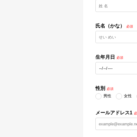
氏名（かな）
必須
生年月日
必須
性別
必須
男性
女性
メールアドレス1