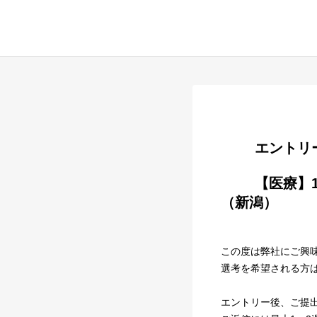
        
        【医療】1250円『アルバイト』カスタマーサポート（問い合わせ対応）
（新潟）

この度は弊社にご興
選考を希望される方
エントリー後、ご提