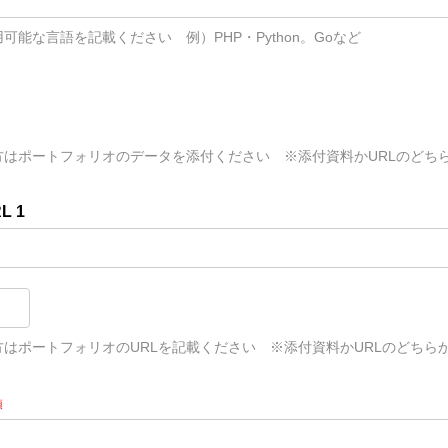
可能な言語を記載ください　例）PHP・Python。Goなど
方はポートフォリオのデータを添付ください　※添付資料かURLのどち
L 1
はポートフォリオのURLを記載ください　※添付資料かURLのどちら
須