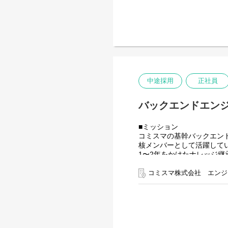
特定個人に依存しない開発
■具体的な業務内容
・Swift / SwiftUI による 
・TCA（The Composable
・GraphQL / REST API
・パフォーマンス改善、ク
・仕様検討（PO・デザイ
・外部パートナーと併走し
中途採用
正社員
・将来的には、iOS開発の
バックエンドエンジ
■ミッション
コミスマの基幹バックエン
核メンバーとして活躍して
1〜2年をかけたナレッジ継
・これまで外部パートナー
コミスマ株式会社 エンジ
・プロダクト改善や意思決
・2026年を見据え、段階
「外注をやめる」ことが目
す。