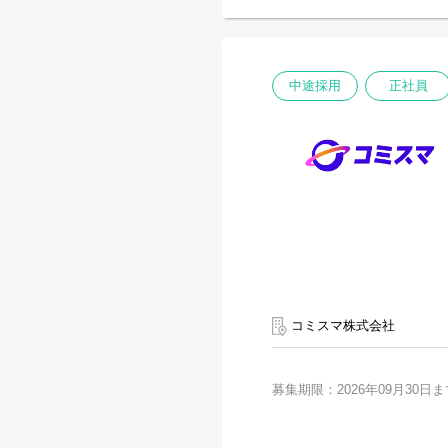
■主な業務内容
・GraphQL / REST AP
・Scala または Java
・AWS（Aurora / Dynam
・決済・外部連携周りの仕
中途採用
正社員
・データ連携バッチの開発
・既存コードのリファクタ
・外部パートナーと併走し
・将来的には、内製開発チ
★ Javaを主軸に経験して
Scala（ZIO）で構築
コミスマ株式会社
募集期限：2026年09月30日ま