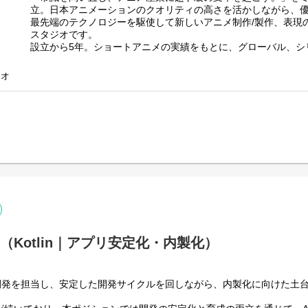
に欠かせないポジションです。一緒におもしろい作品をつくっ
・監査法人対応
立。日本アニメーションのクオリティの高さを活かしながら、
・証券会社対応（財務経理領域）
最先端のテクノロジーを駆使して新しいアニメ制作/製作、表現
スタジオです。
★★自社でプロデュースを手掛けるヒットコンテンツ★
★News★
設立から5年。ショートアニメの実績をもとに、グローバル、シ
・GANMA!ランキングトップ『山田くんとLv999の恋をする』
・コミックスマート株式会社は「コミスマ株式会社」へ 社名
他各種プロデュース作品を手掛ける中で、独自のポジションを
https://yamadalv999-anime.com/
ポレートロゴも一新
※2024年3月には実写映画化し、当社も関わっています
した。
https://prtimes.jp/main/html/rd/p/000000023.000139234.html
ジオ
・みにくい遊郭の子』が、「アニメ化してほしいマンガランキング
■業務の内容
・コミスマ、シリーズAラウンドで総額28億円の資金調達を実施
https://www.comicsmart.co.jp/news/2025_0313/
英語力を活かして、アニメ制作の最前線で活躍したい方を歓迎
http://prtimes.jp/main/html/rd/p/000000010.000139234.html
アニメーション制作案件の拡大に伴い、海外スタッフ・海外ス
・チャンネル登録者数 100万人突破『女子力高めな獅子原くん』Y
・当社代表インタビュー（DIMENSION NOTEより）
クションコーディネーター（業務委託）を募集します。
https://www.youtube.com/@shishiharakun
https://dimension-note.jp/articles/interview/11818/
本業務委託では、以下の作品づくりを支える役割をお任せしま
※その他、幅広いジャンルのユニークな展開をみせる作品が多
・当社代表が、Forbes JAPAN「日本の起業家ランキング2026
・海外スタジオとの連絡調整（英語・日本語でのメール対応、
★コミックスマート公式note★
https://forbesjapan.com/articles/detail/85319
・担当案件のスケジュール調整および進捗管理 ・各工程におけ
https://note.com/comicsmart_inc/
指定システムへの入力・管理
★コミスマ公式note★
※業務に必要なPC等は原則弊社から貸与いたしますが、遠方等
https://note.com/comicsmart_inc/
を行われる場合は、ご自身のPCをご用意いただく想定です（応
※今回の募集は新レーベル（中野スタジオ）での募集となりま
▼組織カルチャーについて
ア（Kotlin｜アプリ安定化・内製化）
https://prtimes.jp/main/html/rd/p/000000020.000102194.html
～コミスマが大事にしている価値観～
・未来のアタリマエをつくる
＜中野スタジオ作品実績＞
・あなたとわたしのココロを動かす
・シャンピニオンの魔女
idアプリ開発を担当し、安定した開発サイクルを回しながら、内製化に向けた
・おもしろい！とマジメに向き合う
・Azuki アニメアンソロジーシリーズ エピソード1『The Waiting
・Azuki アニメアンソロジーシリーズ エピソード2『Fractured Re