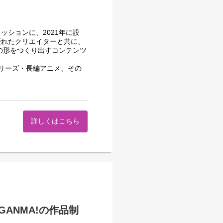
ションに、2021年に設
優れたクリエイターと共に、
の形をつくり出すコンテンツ
リーズ・長編アニメ、その
築き、大きく成長をしてきま
れるという考えの下、業界の最
作チームを組成しています。
詳しくはこちら
クオリティを目指し続け、案
に向き合っていただくことを
ANMA!の作品制