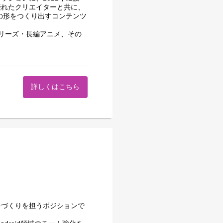
ていきましょう
優れたクリエイターと共に、
の形をつくり出すコンテンツ
リーズ・長編アニメ、その
のTVアニメ公式サイト
変更、本社移転を行い、コー
築き、大きく成長をしてきま
2025」第6位入賞！
します。
タジオとの連携を担うプロダ
詳しくはこちら
ouTubeアニメ
す。
数あります
」で5位選出
オンライン会議の進行等）
る素材およびデータの回収、
の理由により完全在宅で業務
相談）
す
土台づくりを担うポジションで
 Man -待つ男-』
flections -楕円曲線上のセ