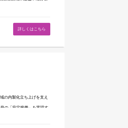
エンタメコンテンツ制作を担
roid領域のチーム強化を
のメンバー間で連携しあっ
合っています
く明日のために。』
的に改善できるチーム体制を構
詳しくはこちら
d=9&list=PL1Uh-
iOS領域の内製化立ち上げを支え
開発の「安定稼働」を実現す
きる体制を構築するフェーズ