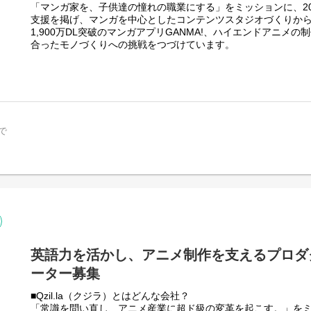
ら、「次に何をすべきか」「どんな改善ができるか」を考え、
「マンガ家を、子供達の憧れの職業にする」をミッションに、20
す。マンガづくりの現場に関わりながら、編集の考え方や判断
支援を掲げ、マンガを中心としたコンテンツスタジオづくりから
境です！
1,900万DL突破のマンガアプリGANMA!、ハイエンドアニメの制作
合ったモノづくりへの挑戦をつづけています。
＜働き方＞
会社全体としては在宅勤務と出社勤務を組み合わせたハイブリ
設立から13年。オリジナル作品にこだわり、培ってきたIPコン
すが、本求人については原稿等の素材を扱うことと各担当との
く評価され、日本発のグローバルヒットIPづくりへ向けて新た
しています。
これらの背景をもとに、本ポジションを含めたコーポレート部
る仕組みをつくり、コミスマグループらしい事業基盤を構築す
▼組織・カルチャーについて
～コミスマが大事にしている価値観～
▼本ポジションの特性とミッション
で
・未来のアタリマエをつくる
エンタメスタートアップ組織において、経理と財務全般をお任
・あなたとわたしのココロを動かす
▼担当業務
・おもしろい！とマジメに向き合う
・仕訳の入力やレビュー(承認)、債権債務管理
平均年齢31歳と20〜30代が多い組織です
・月次決算、四半期決算、年次決算、連結決算
マンガ、ウェブトゥーン、アニメのエンタメコンテンツ制作を
・会計データを起点とした経営レポーティング、会計方針の検
ョン・企画・営業・バックオフィスのメンバー間で連携しあっ
・財務経理視点からの事業支援
ん追求し、優れたIPの開発に向き合っています
・資金管理（支払業務、入金管理、資金繰り表作成を含む）
・資金調達（銀行対応）
・顧問税理士対応
英語力を活かし、アニメ制作を支えるプロダ
＜一緒に働く先輩社員からの一言＞
・予実管理
ーター募集
マンガが好きで、ものづくりにワクワクする人、ぜひ一緒に働
変なことも多いけれど、作家さんと一緒に作品を育てていく楽
▼将来的に担当していただく可能性がある業務
■Qzil.la（クジラ）とはどんな会社？
るのは、そんな現場を一緒に盛り上げてくれる仲間です。細か
・決算開示業務（決算短信、有価証券報告書作成など）
「常識を問い直し、アニメ産業に超ド級の変革を起こす。」をミッ