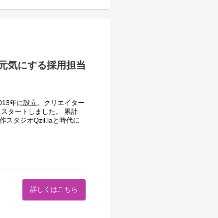
元気にする採用担当
13年に設立。クリエイター
スタートしました。 累計
スタジオQzil.laと時代に
テンツ開発力は現在外部に高
な歩みをスタートしました。
門では『持続的な成長を支え
ること』を目指しています。
詳しくはこちら
くり"をお任せします
幅広いミッションにお力にな