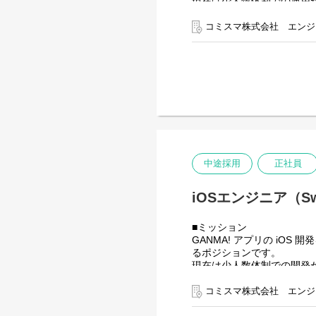
現在は少人数体制での運用が
進めていただきます。
コミスマ株式会社 エンジ
これまで外部パートナーを含
築するフェーズにあります
属人化リスクを低減し、安
■具体的な業務内容
・Kotlin / Jetpack を用い
・新規機能開発および既存
・REST / GraphQL API
・リリースフローの整備お
・UI/UX改善施策の検討・
中途採用
正社員
・外部パートナーと協働し
iOSエンジニア（Sw
将来的には、Android開
■ミッション
GANMA! アプリの iOS
るポジションです。
現在は少人数体制での開発
ることをミッションとして
コミスマ株式会社 エンジ
これまで外部パートナー中心
にあります。