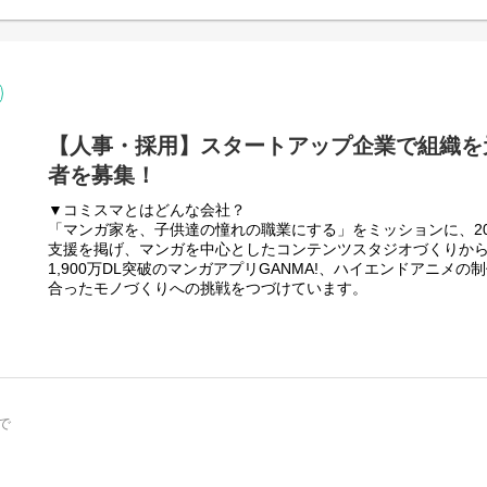
I の設計・開発・運用
 によるバックエンドアプリケーション開発
oDB / Kubernetes 等）を用いた本番環境運用
様理解および改善提案
・保守
リング、技術負債の解消
【人事・採用】スタートアップ企業で組織を
ながらのナレッジ移管・ドキュメント整備
ームの技術的な土台づくりにも関与
者を募集！
きた方が、Scalaにチャレンジするキャリアステップも歓迎しています。
されたドメインを、実務を通じて段階的にキャッチアップできる環境です。
▼コミスマとはどんな会社？
「マンガ家を、子供達の憧れの職業にする」をミッションに、20
支援を掲げ、マンガを中心としたコンテンツスタジオづくりから
1,900万DL突破のマンガアプリGANMA!、ハイエンドアニメの制作
合ったモノづくりへの挑戦をつづけています。
設立から13年。オリジナル作品にこだわり、培ってきたIPコン
く評価され、日本発のグローバルヒットIPづくりへ向けて新た
これらの背景をもとに、本ポジションを含めたコーポレート部
る仕組みをつくり、コミスマグループらしい事業基盤を構築す
▼本ポジションの特性とミッション
で
中途および新卒採用の仕組みづくりから実行と"当社の未来をづ
採用だけにとどまらず、経験に応じて育成や組織開発といった
っていただきたいと考えています