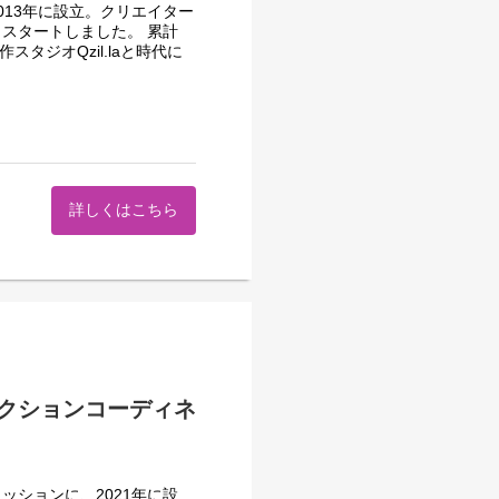
実行していくポジションで
13年に設立。クリエイター
の視点を間近で感じられる環
スタートしました。 累計
スタジオQzil.laと時代に
ットの勤務形態となっていま
テンツ開発力は現在外部に高
業務連携上、原則出社を想定
な歩みをスタートしました。
門では『持続的な成長を支え
ること』を目指しています。
詳しくはこちら
せします
担うスタジオと、プロモーシ
討
て、「おもしろい」をとこと
クションコーディネ
きましょう！編集の仕事は大
しさは格別です。今回募集す
い作業も含めて、作品づくり
ションに、2021年に設