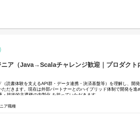
体制をつくり、品質・スピードの両立を目指しています。
iOS アプリ開発
 Architecture）を活用した機能開発
 との連携実装
ラッシュ分析、安定性向上
ナーとの協働）
ながらのナレッジ移管、ドキュメント整備
内製体制づくりにも関与
ニア（Java→Scalaチャレンジ歓迎｜プロダク
ド（読書体験を支えるAPI群・データ連携・決済基盤等）を理解し、開
いただきます。現在は外部パートナーとのハイブリッド体制で開発を進
承・技術的主導権の内製化 を担っていただきます。
中心で開発を進めてきた体制から、内製開発へ移行中
ニア職種
定スピードを高めるため、開発の主導権を社内に集約したいフェーズ
的に内製エンジニア組織を立ち上げている状況
的ではなく、プロダクトと事業を自分たちでコントロールできる状態をつ