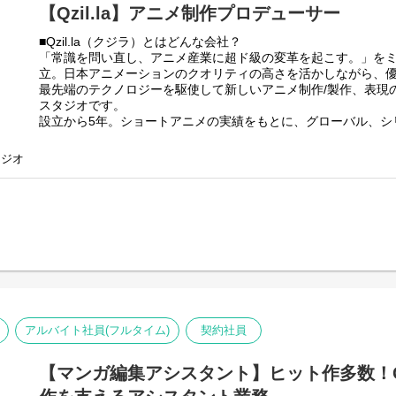
【Qzil.la】アニメ制作プロデューサー
■Qzil.la（クジラ）とはどんな会社？
「常識を問い直し、アニメ産業に超ド級の変革を起こす。」をミッ
立。日本アニメーションのクオリティの高さを活かしながら、
最先端のテクノロジーを駆使して新しいアニメ制作/製作、表現
スタジオです。
設立から5年。ショートアニメの実績をもとに、グローバル、シ
他各種プロデュース作品を手掛ける中で、独自のポジションを
した。
タジオ
■本ポジションの特性とミッション
Qzil.laでは、優れた作品は優れたクリエイターから生み出さ
も旬なクリエイターや各種パートナー企業と連携し、強固な制
本ポジションはその中でプロデューサーとして妥協のない最高
件ごとに最適化したコンテンツ制作体制を構築し、作品づくり
期待します。
★Qzil.laが大事にしている価値観＜OUR 4 CORE VALUES＞
・ビックリクオリティ
・尖った個性でつくるチームワーク
アルバイト社員(フルタイム)
契約社員
・迷ったら変化の大きい選択を
・熱量Lv.MAX
【マンガ編集アシスタント】ヒット作多数！G
■組織・チームについて