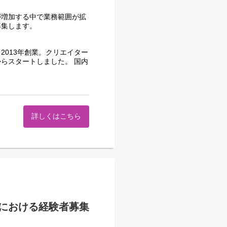
式会社所属、Qzil.la株式
が増加する中で業務範囲が拡
募集します。
d=9&list=PL1Uh-
013年創業。クリエイター
らスタートしました。 国内
MA!、ハイエンドアニメの制
作を担うスタジオ
 the Garden』に田中達之氏
に、作家さんの創作を支える
詳しくはこちら
譲受
いただきます
、誤字脱字の校正を行います
よう進捗を追跡します
促物の準備、請求書の処理な
における経験者募集
集者それぞれと密に連携しなが