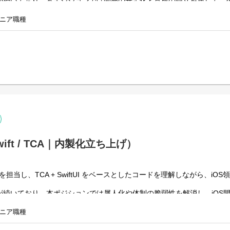
20〜30代が多い組織です。マンガ、ウェブトゥーン、アニメの
続いており、本ポジションでは開発の安定化と育成の両立を通じて、And
カイ-』
うスタジオと、プロモーション・企画・営業・バックオフィス
・Azuki アニメアンソロジーシリーズ エピソード3
て、「おもしろい」をとことん追求し、優れたIPの開発に向き
ニア職種
・ほくでんグループオリジナル短編アニメーション『ともに輝
む体制で進めてきた Android 開発について、内製比率を高め、継続
。
■Qzil.laが大事にしている価値観＜OUR 4 CORE VALUES＞
定したリリース・改善サイクルを実現することを目指しています。
・ビックリクオリティ
・尖った個性でつくるチームワーク
・迷ったら変化の大きい選択を
・熱量Lv.MAX
た Android アプリ開発
コードの改善
■参考サイト
 との連携実装
Qzil.la株式会社公式HP：
https://qzil.la/
よび改善
Qzil.la公式チャンネル：
https://www.youtube.com/playlist?reloa
実装
KcucDs_Ws7YdItD1d2Zu1WZZjBgj
ながらのナレッジ移管、ドキュメント整備
ift / TCA｜内製化立ち上げ）
発の内製体制づくりにも関与頂く予定です。
 開発を担当し、TCA + SwiftUI をベースとしたコードを理解しながら、
が続いており、本ポジションでは属人化や体制の脆弱性を解消し、iOS
います。
ニア職種
で進めてきた iOS 開発について、内製比率を高め、継続的に改善で