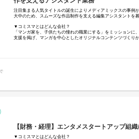
作を支えるアシスタント業務
Qzil.laは2つのスタジオから成り立っており、ご入社後はコミスマ株
会社への出向となります。
注目集まる人気タイトルの誕生によりメディアミックスの事例
大中のため、スムーズな作品制作を支える編集アシスタントを
■参考サイト
Qzil.la株式会社公式HP：
https://qzil.la/
▼コミスマとはどんな会社？
Qzil.la公式チャンネル：
https://www.youtube.com/playlist?reloa
「マンガ家を、子供たちの憧れの職業にする」をミッションに、2
KcucDs_Ws7YdItD1d2Zu1WZZjBgj
支援を掲げ、マンガを中心としたオリジナルコンテンツづくりか
累計1,900万DL突破の自社プラットフォームマンガアプリGAN
★News★
作スタジオQzil.la、福岡拠点でのオリジナルウェブトゥーン制
・Qzil.laが制作する、Azuki アニメアンソロジーシリーズ『Enter
GANMA!FUKUOKAと、日本発世界展開の挑戦をつづけています
の参画が決定
https://prtimes.jp/main/html/rd/p/000000016.000102194.html
▼仕事内容
主に女性向け作品を扱う編集チームにおいてマンガ編集者と共
で
・イマジカインフォスから長編アニメスタジオ制作部門を事業
ポジションです。
https://prtimes.jp/main/html/rd/p/000000024.000139234.html
チームの一員として、作品連載や販売の現場に幅広く関わって
▼具体的にはこんなことををします
以下のような各種事務業務サポートをお任せします。
・写植指定・文字チェック: セリフの書体や文字サイズの指定
・進行管理: マンガ家がスケジュール通りに原稿を納品できる
・データ処理: 完成した原稿データをWebや印刷用に調整します
・事務・リサーチ: 掲載作品の人気調査、SNS運用、書店の販
どを担当します
【財務・経理】エンタメスタートアップ組織
配属予定の編集チームは5名規模です。日々Slackや対面で編
▼コミスマとはどんな会社？