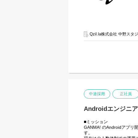
Qzil.la株式会社 中野スタ
中途採用
正社員
Androidエンジニ
■ミッション
GANMA! のAndro
す。